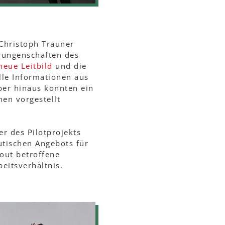
 Christoph Trauner
rrungenschaften des
neue Leitbild
und die
lle Informationen aus
er hinaus konnten ein
nen vorgestellt
er des Pilotprojekts
utischen Angebots für
out betroffene
eitsverhältnis.