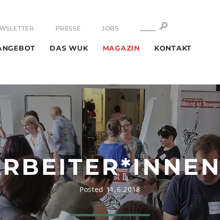
SUCHE
SUCHE
WSLETTER
PRESSE
JOBS
ANGEBOT
DAS WUK
MAGAZIN
KONTAKT
ARBEITER*INNEN
Posted 11.6.2018