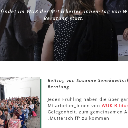
 findet im WUK der Mitarbeiter_innen-Tag von 
Beratung statt.
Beitrag von Susanne Senekowitsc
Beratung
Jeden Frühling haben die über ga
Mitarbeiter_innen von
WUK Bildu
Gelegenheit, zum gemeinsamen A
„Mutterschiff“ zu kommen.