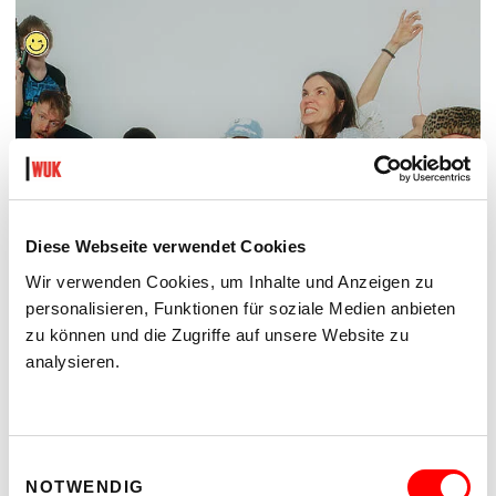
Diese Webseite verwendet Cookies
Wir verwenden Cookies, um Inhalte und Anzeigen zu
personalisieren, Funktionen für soziale Medien anbieten
zu können und die Zugriffe auf unsere Website zu
ON CHEWING SHOELACES: ART, MESS AND RADICAL KINSHIP
analysieren.
WAS, WENN MESS – DAS DURCHEINANDER – DIE
METHODE IST?
Do 17.9.2026 bis Sa 24.10.2026
kex—kunsthalle exnergasse
Einwilligungsauswahl
Barrierefrei über Lift B
NOTWENDIG