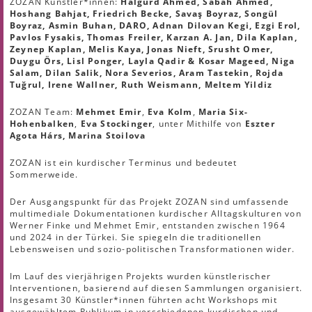
ZOZAN Künstler*innen:
Halgurd Ahmed, Sabah Ahmed,
Hoshang Bahjat, Friedrich Becke, Savaş Boyraz, Songül
Boyraz, Asmin Buhan, DARO, Adnan Dilovan Kegi, Ezgi Erol,
Pavlos Fysakis, Thomas Freiler, Karzan A. Jan, Dila Kaplan,
Zeynep Kaplan, Melis Kaya, Jonas Nieft, Srusht Omer,
Duygu Örs, Lisl Ponger, Layla Qadir & Kosar Mageed, Niga
Salam, Dilan Salik, Nora Severios, Aram Tastekin, Rojda
Tuğrul, Irene Wallner, Ruth Weismann, Meltem Yildiz
ZOZAN Team:
Mehmet Emir
,
Eva Kolm
,
Maria Six-
Hohenbalken
,
Eva Stockinger
, unter Mithilfe von
Eszter
Agota Hárs, Marina Stoilova
ZOZAN ist ein kurdischer Terminus und bedeutet
Sommerweide.
Der Ausgangspunkt für das Projekt ZOZAN sind umfassende
multimediale Dokumentationen kurdischer Alltagskulturen von
Werner Finke und Mehmet Emir, entstanden zwischen 1964
und 2024 in der Türkei. Sie spiegeln die traditionellen
Lebensweisen und sozio-politischen Transformationen wider.
Im Lauf des vierjährigen Projekts wurden künstlerischer
Interventionen, basierend auf diesen Sammlungen organisiert.
Insgesamt 30 Künstler*innen führten acht Workshops mit
ausgewähltem Publikum in verschiedenen kurdischen und