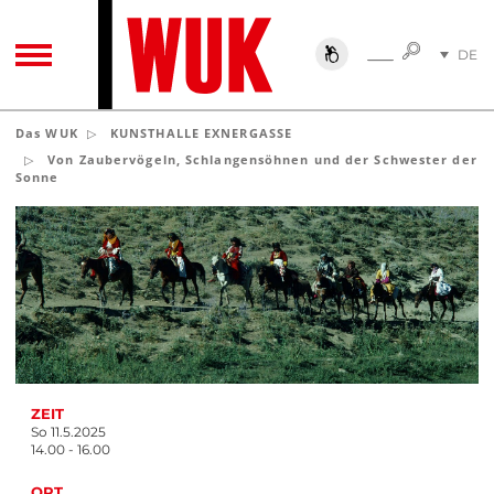
SUCHE
DE
SUCHE
TOGGLE NAVIGATION
EN
Das WUK
KUNSTHALLE EXNERGASSE
Von Zaubervögeln, Schlangensöhnen und der Schwester der
Sonne
ZEIT
So 11.5.2025
14.00 - 16.00
ORT