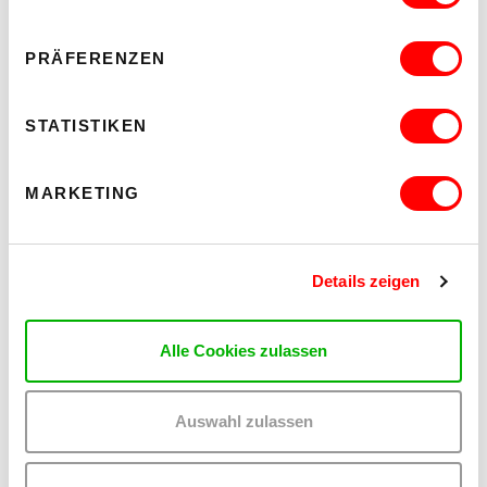
MEHR LESEN
PRÄFERENZEN
STATISTIKEN
MARKETING
Details zeigen
Alle Cookies zulassen
Auswahl zulassen
WHO CARES? - EXPLORING INSTITUTIONAL CARE PRACTICES
ON CHEWING SHOELACES: ART, MESS AND RADICAL
KINSHIP