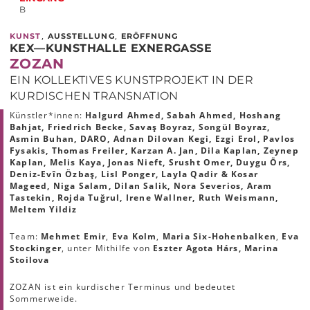
B
,
,
KUNST
AUSSTELLUNG
ERÖFFNUNG
KEX—KUNSTHALLE EXNERGASSE
ZOZAN
EIN KOLLEKTIVES KUNSTPROJEKT IN DER
KURDISCHEN TRANSNATION
Künstler*innen:
Halgurd Ahmed, Sabah Ahmed, Hoshang
Bahjat, Friedrich Becke, Savaş Boyraz, Songül Boyraz,
Asmin Buhan, DARO, Adnan Dilovan Kegi, Ezgi Erol, Pavlos
Fysakis, Thomas Freiler, Karzan A. Jan, Dila Kaplan, Zeynep
Kaplan, Melis Kaya, Jonas Nieft, Srusht Omer, Duygu Örs,
Deniz-Evîn Özbaş, Lisl Ponger, Layla Qadir & Kosar
Mageed, Niga Salam, Dilan Salik, Nora Severios, Aram
Tastekin, Rojda Tuğrul, Irene Wallner, Ruth Weismann,
Meltem Yildiz
Team:
Mehmet Emir
,
Eva Kolm
,
Maria Six-Hohenbalken
,
Eva
Stockinger
, unter Mithilfe von
Eszter Agota Hárs,
Marina
Stoilova
ZOZAN ist ein kurdischer Terminus und bedeutet
Sommerweide.