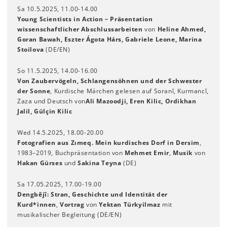
Sa 10.5.2025, 11.00-14.00
Young Scientists in Action – Präsentation
wissenschaftlicher Abschlussarbeiten
von
Heline Ahmed,
Goran Bawah, Eszter Ágota Hárs, Gabriele Leone, Marina
Stoilova
(DE/EN)
So 11.5.2025, 14.00-16.00
Von Zaubervögeln, Schlangensöhnen und der Schwester
der Sonne
, Kurdische Märchen gelesen auf Soranî, Kurmancî,
Zaza und Deutsch von
Ali Mazoodji, Eren Kilic, Ordikhan
Jalil, Gülçin Kilic
Wed 14.5.2025, 18.00-20.00
Fotografien aus Zımeq. Mein kurdisches Dorf in Dersim
,
1983–2019, Buchpräsentation von
Mehmet Emir
,
Musik
von
Hakan Gürses
und
Sakina Teyna
(DE)
Sa 17.05.2025, 17.00-19.00
Dengbêjî: Stran
,
Geschichte und Identität der
Kurd*innen
,
Vortrag
von
Yektan Türkyilmaz
mit
musikalischer Begleitung (DE/EN)