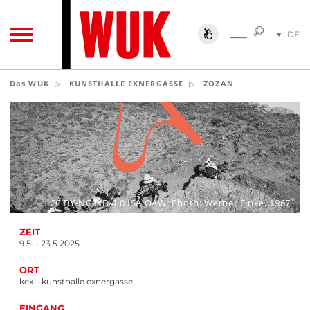
SUCHE
DE
SUCHE
TOGGLE NAVIGATION
EN
Das WUK
KUNSTHALLE EXNERGASSE
ZOZAN
CC BY-NC-ND 4.0 ISA ÖAW, Photo: Werner Finke, 1967
ZEIT
9.5. - 23.5.2025
ORT
kex—kunsthalle exnergasse
EINGANG