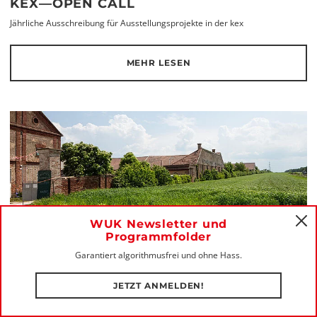
KEX—OPEN CALL
Jährliche Ausschreibung für Ausstellungsprojekte in der kex
MEHR LESEN
WUK Newsletter und
C
Programmfolder
KEX—RESIDENCY
Garantiert algorithmusfrei und ohne Hass.
Künstler_innen-Residenz und Research-Residenz der Kunsthalle Exnergasse
JETZT ANMELDEN!
MEHR LESEN