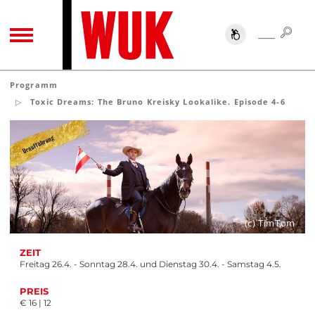
SUC
SUCHE
TOGGLE NAVIGATION
Programm
Toxic Dreams: The Bruno Kreisky Lookalike. Episode 4-6
(c) TimTom
ZEIT
Freitag 26.4. - Sonntag 28.4. und Dienstag 30.4. - Samstag 4.5.
PREIS
€ 16 | 12