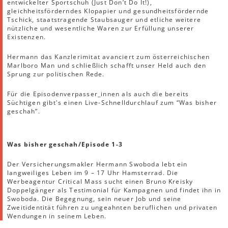
entwickelter Sportschuh (Just Don’t Do It!),
gleichheitsförderndes Klopapier und gesundheitsfördernde
Tschick, staatstragende Staubsauger und etliche weitere
nützliche und wesentliche Waren zur Erfüllung unserer
Existenzen.
Hermann das Kanzlerimitat avanciert zum österreichischen
Marlboro Man und schließlich schafft unser Held auch den
Sprung zur politischen Rede.
Für die Episodenverpasser_innen als auch die bereits
Süchtigen gibt's einen Live-Schnelldurchlauf zum “Was bisher
geschah”.
Was bisher geschah/Episode 1-3
Der Versicherungsmakler Hermann Swoboda lebt ein
langweiliges Leben im 9 – 17 Uhr Hamsterrad. Die
Werbeagentur Critical Mass sucht einen Bruno Kreisky
Doppelgänger als Testimonial für Kampagnen und findet ihn in
Swoboda. Die Begegnung, sein neuer Job und seine
Zweitidentität führen zu ungeahnten beruflichen und privaten
Wendungen in seinem Leben.