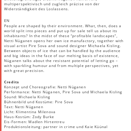
multiperspektivisch und zugleich präzise von der
Widerständigkeit des Loslassens.
EN
People are shaped by their environment. What, then, does a
world split into pieces and put up for sale tell us about its
inhabitants? In the midst of these “profitable landscapes”,
Netti Nüganen opens her own ice manufactory, together with
visual artist Pire Sova and sound designer Michaela Kisling.
Between objects of ice that can be handled by the audience
and big ideas in the face of our melting basis of existence,
Nüganen talks about the resistant potential of letting go –
with sparkling humour and from multiple perspectives, yet
with great precision.
Credits
Konzept und Choreografie: Netti Nüganen
Performance: Netti Nüganen, Pire Sova und Michaela Kisling
Sound: Michaela Kisling
Bühnenbild und Kostüme: Pire Sova
Text: Netti Nüganen
Licht: Klimentina Milenova
Haus-Kostüm: Zody Burke
Eis-Formen: Madlen Hirtentreu
Produktionsleitung: partner in crime und Kaie Küünal