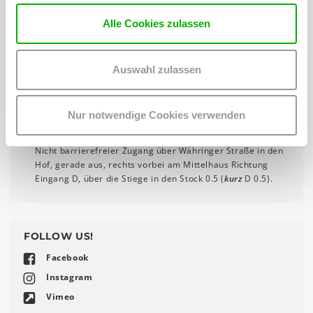
ZUGANG
Alle Cookies zulassen
WUK Werkstätten- und Kulturhaus
, Währinger Straße 59,
1090 Wien
Auswahl zulassen
Das WUK ist gut mit den öffentlichen Verkehrsmitteln zu
erreichen (U6, Straßenbahn 37, 38, 40, 41, 42).
Anfahrt
Barrierefreier Zugang über den Eingang Severingasse
Nur notwendige Cookies verwenden
durch den Durchgang, im Innenhof rechts der erste
Eingang, mit dem Lift D in den Stock 0.5
Nicht barrierefreier Zugang über Währinger Straße in den
Hof, gerade aus, rechts vorbei am Mittelhaus Richtung
Eingang D, über die Stiege in den Stock 0.5 (
kurz
D 0.5).
FOLLOW US!
Facebook
Instagram
Vimeo