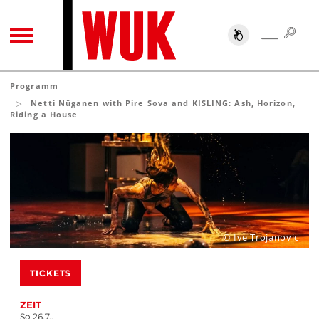
SUC
SUCHE
TOGGLE NAVIGATION
Programm
Netti Nüganen with Pire Sova and KISLING: Ash, Horizon,
Riding a House
© Ive Trojanovic
TICKETS
ZEIT
So 26.7.,