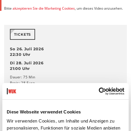
Bitte
akzeptieren Sie die Marketing Cookies
, um dieses Video anzusehen.
TICKETS
So 26. Juli 2026
22:30 Uhr
Di 28. Juli 2026
21:00 Uhr
Dauer: 75 Min
Preis: 28 Euro
Ermäßigt: 23 Euro
Empfohlen ab 16 Jahren.
In englischer Sprache.
Diese Webseite verwendet Cookies
Diese Performance enthält Theaternebel und laute Musik.
Wir verwenden Cookies, um Inhalte und Anzeigen zu
personalisieren, Funktionen für soziale Medien anbieten