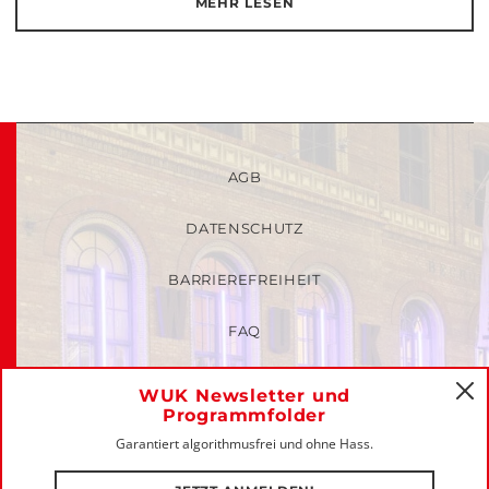
MEHR LESEN
AGB
DATENSCHUTZ
BARRIEREFREIHEIT
FAQ
KINDER- UND JUGENDSCHUTZRICHTLINIEN
WUK Newsletter und
C
Programmfolder
MITGLIEDER-LOGIN
Garantiert algorithmusfrei und ohne Hass.
IMPRESSUM