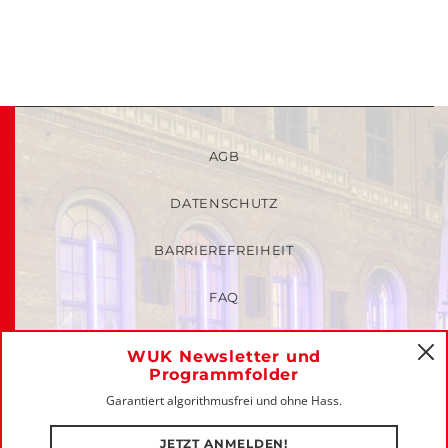
AGB
DATENSCHUTZ
BARRIEREFREIHEIT
FAQ
KINDER- UND JUGENDSCHUTZRICHTLINIEN
WUK Newsletter und
C
Programmfolder
MITGLIEDER-LOGIN
Garantiert algorithmusfrei und ohne Hass.
IMPRESSUM
JETZT ANMELDEN!