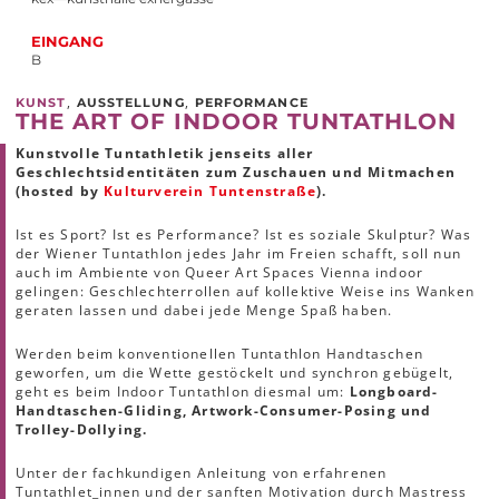
EINGANG
B
,
,
KUNST
AUSSTELLUNG
PERFORMANCE
THE ART OF INDOOR TUNTATHLON
Kunstvolle Tuntathletik jenseits aller
Geschlechtsidentitäten zum Zuschauen und Mitmachen
(hosted by
Kulturverein Tuntenstraße
).
Ist es Sport? Ist es Performance? Ist es soziale Skulptur? Was
der Wiener Tuntathlon jedes Jahr im Freien schafft, soll nun
auch im Ambiente von Queer Art Spaces Vienna indoor
gelingen: Geschlechterrollen auf kollektive Weise ins Wanken
geraten lassen und dabei jede Menge Spaß haben.
Werden beim konventionellen Tuntathlon Handtaschen
geworfen, um die Wette gestöckelt und synchron gebügelt,
geht es beim Indoor Tuntathlon diesmal um:
Longboard-
Handtaschen-Gliding, Artwork-Consumer-Posing und
Trolley-Dollying.
Unter der fachkundigen Anleitung von erfahrenen
Tuntathlet_innen und der sanften Motivation durch Mastress