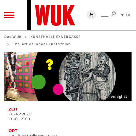
SUCHE
DE
SUCHE
TOGGLE NAVIGATION
EN
Das WUK
KUNSTHALLE EXNERGASSE
The Art of Indoor Tuntathlon
© reinagl.at
ZEIT
Fr 24.2.2023
19.00 - 21.00
ORT
kex—kunsthalle exnergasse