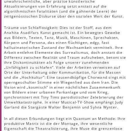
unwahrscheinliche, aber präzise künstlerische
Aktualisierungen von Erfahrung setzt anstatt auf die
algorithmischen Fatalitäten (und die gähnende Leere) der
zeitgenössischen Diskurse über den sozialen Wert der Kunst.
Träume von Schlaflosigkeit: Dies ist der Stoff, aus dem
Anahita Asadifars Kunst gemacht ist. Ein bewegtes Gewebe
aus Bildern, Texten, Tanz, Musik, Maschinen, Sprechakten,
Körpern und Persona, das einen flüchtigen, edgy, fast
halluzinatorischen Zustand der Wachsamkeit vermittelt. Ihre
Arbeit entlehnt Elemente des Surrealismus, doch anstatt die
Differenz zwischen Realität und Traum aufzuheben, betont sie
ihre Diskontinuitäten als Folge unserer zunehmenden
„Unfähigkeit zu schlafen“. Viele der Arbeiten verweisen auf
Orte der Unterhaltung oder Kommunikation, für die Massen
und die „Hochkultur“: Eine tausendköpfige Chorwand singt mit
operngeschulter Stimme ein Wiegenlied aus dem Iran. Die
Vision wird „kosmisch“ in einer nächtlichen Zusammenkunft
von Bildern einer urbanen Parkanlage und vom Krieg,
synchronisiert mit Tiny Tims parodistischer Zelebrierung der
Umweltkatastrophe. In einer Musical-TV-Show empfängt Judy
Garland die Stargäste Walter Benjamin und Sylvia Wynter.
In all diesen Erkundungen liegt ein Quantum an Methode: Ihre
produktive Matrix ist die der Montage, ihre wesentliche
Eigenschaft die Theatralisierung, ihre Muse die grenzenlose