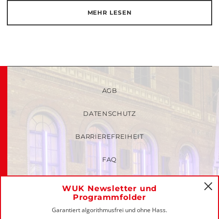
MEHR LESEN
AGB
DATENSCHUTZ
BARRIEREFREIHEIT
FAQ
KINDER- UND JUGENDSCHUTZRICHTLINIEN
WUK Newsletter und
C
Programmfolder
MITGLIEDER-LOGIN
Garantiert algorithmusfrei und ohne Hass.