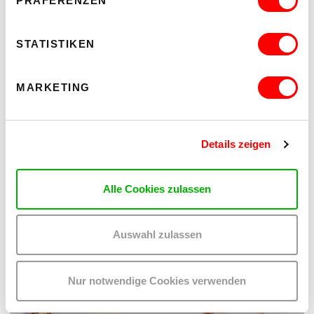
PRÄFERENZEN
STATISTIKEN
MARKETING
ON CHEWING SHOELACES: ART, MESS AND RADICAL KINSHIP
Details zeigen
WAS, WENN MESS – DAS DURCHEINANDER – DIE
METHODE IST?
Do 17.9.2026 bis Sa 24.10.2026
Alle Cookies zulassen
kex—kunsthalle exnergasse
Barrierefrei über Lift B
Auswahl zulassen
MEHR LESEN
Nur notwendige Cookies verwenden