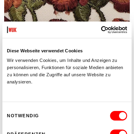
SECOND NATURE
EINE AUSSTELLUNG VON RITA KÄMMERER
Diese Webseite verwendet Cookies
Di 18.8. bis Sa 22.8.2026
Wir verwenden Cookies, um Inhalte und Anzeigen zu
IntAkt Galerie
Barrierefrei über Lift D
personalisieren, Funktionen für soziale Medien anbieten
zu können und die Zugriffe auf unsere Website zu
MEHR LESEN
analysieren.
Einwilligungsauswahl
NOTWENDIG