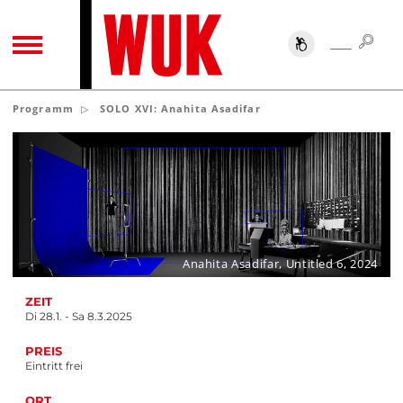
SUC
SUCHE
TOGGLE NAVIGATION
Programm
SOLO XVI: Anahita Asadifar
Anahita Asadifar, Untitled 6, 2024
ZEIT
Di 28.1. - Sa 8.3.2025
PREIS
Eintritt frei
ORT