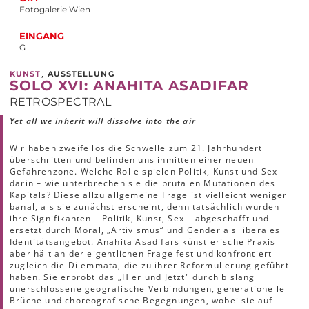
Fotogalerie Wien
EINGANG
G
,
KUNST
AUSSTELLUNG
SOLO XVI: ANAHITA ASADIFAR
RETROSPECTRAL
Yet all we inherit will dissolve into the air
Wir haben zweifellos die Schwelle zum 21. Jahrhundert
überschritten und befinden uns inmitten einer neuen
Gefahrenzone. Welche Rolle spielen Politik, Kunst und Sex
darin – wie unterbrechen sie die brutalen Mutationen des
Kapitals? Diese allzu allgemeine Frage ist vielleicht weniger
banal, als sie zunächst erscheint, denn tatsächlich wurden
ihre Signifikanten – Politik, Kunst, Sex – abgeschafft und
ersetzt durch Moral, „Artivismus“ und Gender als liberales
Identitätsangebot. Anahita Asadifars künstlerische Praxis
aber hält an der eigentlichen Frage fest und konfrontiert
zugleich die Dilemmata, die zu ihrer Reformulierung geführt
haben. Sie erprobt das „Hier und Jetzt" durch bislang
unerschlossene geografische Verbindungen, generationelle
Brüche und choreografische Begegnungen, wobei sie auf