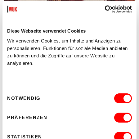
SECOND NATURE
EINE AUSSTELLUNG VON RITA KÄMMERER
Di 18.8. bis Sa 22.8.2026
Diese Webseite verwendet Cookies
IntAkt Galerie
Barrierefrei über Lift D
Wir verwenden Cookies, um Inhalte und Anzeigen zu
personalisieren, Funktionen für soziale Medien anbieten
MEHR LESEN
zu können und die Zugriffe auf unsere Website zu
analysieren.
Einwilligungsauswahl
NOTWENDIG
PRÄFERENZEN
STATISTIKEN