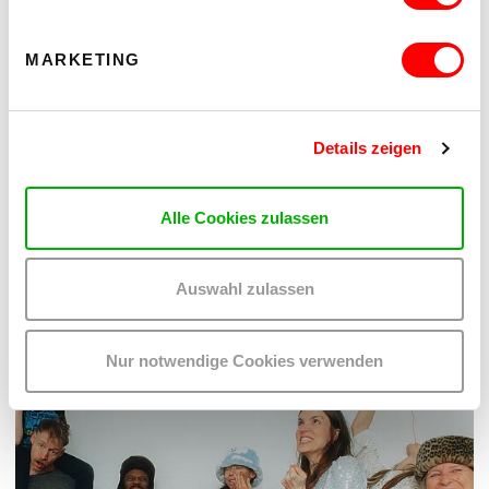
MARKETING
THE FUTURE IS NEAR (IN THE NEIGHBOURHOOD)
POP-UP-AUSSTELLUNG UND FILMSCREENING
Details zeigen
Do 3.9.2026
18.00
kex—kunsthalle exnergasse
Alle Cookies zulassen
Barrierefrei über Lift B
MEHR LESEN
Auswahl zulassen
Nur notwendige Cookies verwenden