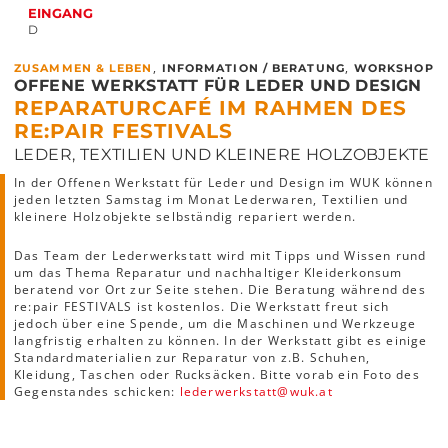
EINGANG
D
,
,
ZUSAMMEN & LEBEN
INFORMATION / BERATUNG
WORKSHOP
OFFENE WERKSTATT FÜR LEDER UND DESIGN
REPARATURCAFÉ IM RAHMEN DES
RE:PAIR FESTIVALS
LEDER, TEXTILIEN UND KLEINERE HOLZOBJEKTE
In der Offenen Werkstatt für Leder und Design im WUK können
jeden letzten Samstag im Monat Lederwaren, Textilien und
kleinere Holzobjekte selbständig repariert werden.
Das Team der Lederwerkstatt wird mit Tipps und Wissen rund
um das Thema Reparatur und nachhaltiger Kleiderkonsum
beratend vor Ort zur Seite stehen. Die Beratung während des
re:pair FESTIVALS ist kostenlos. Die Werkstatt freut sich
jedoch über eine Spende, um die Maschinen und Werkzeuge
langfristig erhalten zu können. In der Werkstatt gibt es einige
Standardmaterialien zur Reparatur von z.B. Schuhen,
Kleidung, Taschen oder Rucksäcken. Bitte vorab ein Foto des
Gegenstandes schicken:
lederwerkstatt
@
wuk
.
at