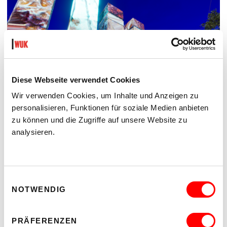
Diese Webseite verwendet Cookies
Wir verwenden Cookies, um Inhalte und Anzeigen zu
personalisieren, Funktionen für soziale Medien anbieten
zu können und die Zugriffe auf unsere Website zu
analysieren.
THE FUTURE IS NEAR (IN THE NEIGHBOURHOOD)
POP-UP-AUSSTELLUNG UND FILMSCREENING
Do 3.9.2026
Einwilligungsauswahl
18.00
NOTWENDIG
kex—kunsthalle exnergasse
Barrierefrei über Lift B
PRÄFERENZEN