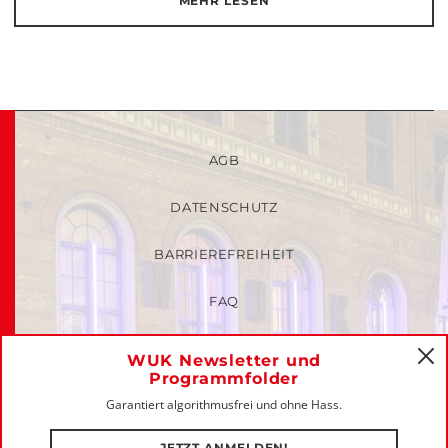
MEHR LESEN
AGB
DATENSCHUTZ
BARRIEREFREIHEIT
FAQ
KINDER- UND JUGENDSCHUTZRICHTLINIEN
WUK Newsletter und
C
Programmfolder
MITGLIEDER-LOGIN
Garantiert algorithmusfrei und ohne Hass.
IMPRESSUM
JETZT ANMELDEN!