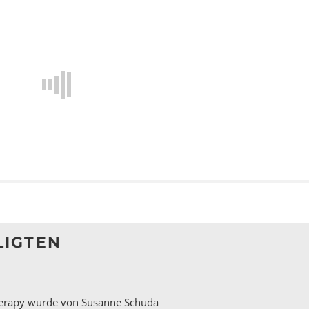
LIGTEN
herapy wurde von Susanne Schuda