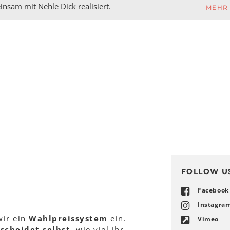
nsam mit Nehle Dick realisiert.
MEHR
FOLLOW U
Facebook
Instagra
wir ein
Wahlpreissystem
ein.
Vimeo
scheidet selbst
, wie viel ihr