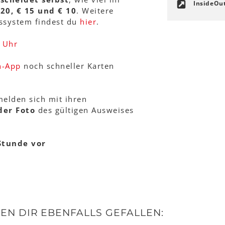
InsideOu
 20, € 15 und € 10
. Weitere
ssystem findest du
hier
.
 Uhr
n-App
noch schneller Karten
melden sich mit ihren
der Foto
des gültigen Ausweises
Stunde vor
N DIR EBENFALLS GEFALLEN: