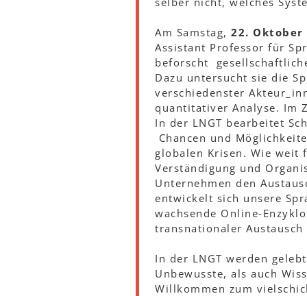
selber nicht, welches Sys
Am Samstag,
22. Oktober
Assistant Professor für S
beforscht gesellschaftlic
Dazu untersucht sie die 
verschiedenster Akteur_inn
quantitativer Analyse. Im
In der LNGT bearbeitet Sc
Chancen und Möglichkeite
globalen Krisen. Wie weit 
Verständigung und Organis
Unternehmen den Austausc
entwickelt sich unsere Spr
wachsende Online-Enzyklop
transnationaler Austausch 
In der LNGT werden geleb
Unbewusste, als auch Wis
Willkommen zum vielschich