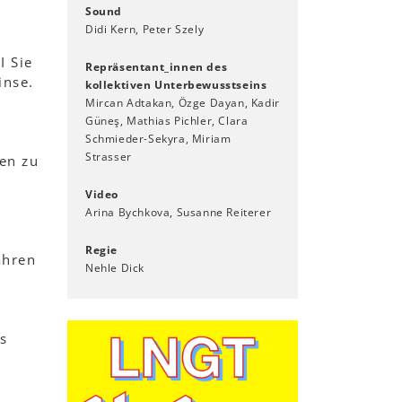
Sound
Didi Kern, Peter Szely
I Sie
Repräsentant_innen des
inse.
kollektiven Unterbewusstseins
n
Mircan Adtakan, Özge Dayan, Kadir
Güneş, Mathias Pichler, Clara
Schmieder-Sekyra, Miriam
Strasser
en zu
Video
Arina Bychkova, Susanne Reiterer
Regie
ahren
Nehle Dick
s