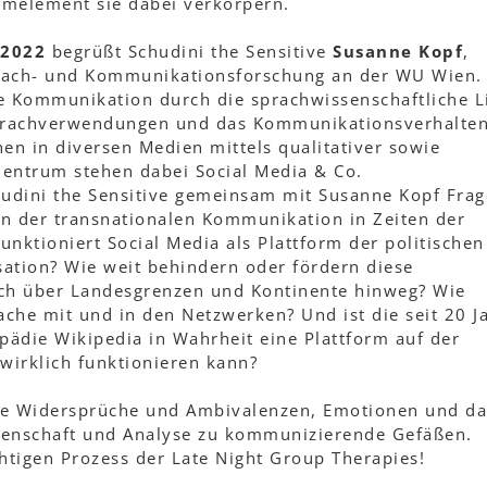
temelement sie dabei verkörpern.
 2022
begrüßt Schudini the Sensitive
Susanne Kopf
,
prach- und Kommunikationsforschung an der WU Wien. 
he Kommunikation durch die sprachwissenschaftliche L
Sprachverwendungen und das Kommunikationsverhalte
en in diversen Medien mittels qualitativer sowie
 Zentrum stehen dabei Social Media & Co.
hudini the Sensitive gemeinsam mit Susanne Kopf Frag
n der transnationalen Kommunikation in Zeiten der
funktioniert Social Media als Plattform der politischen
ation? Wie weit behindern oder fördern diese
h über Landesgrenzen und Kontinente hinweg? Wie
ache mit und in den Netzwerken? Und ist die seit 20 J
ädie Wikipedia in Wahrheit eine Plattform auf der
wirklich funktionieren kann?
te Widersprüche und Ambivalenzen, Emotionen und da
senschaft und Analyse zu kommunizierende Gefäßen.
tigen Prozess der Late Night Group Therapies!