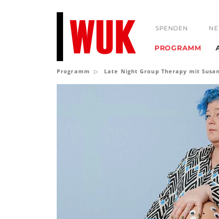
SPENDEN
NE
PROGRAMM
Programm
Late Night Group Therapy mit Susa