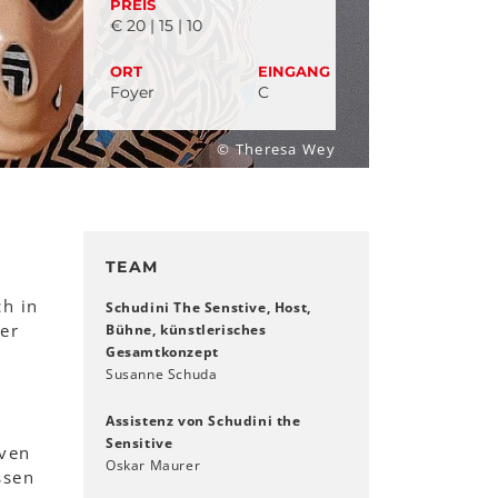
PREIS
€ 20 | 15 | 10
ORT
EINGANG
Foyer
C
© Theresa Wey
TEAM
ch in
Schudini The Senstive, Host,
er
Bühne, künstlerisches
Gesamtkonzept
Susanne Schuda
Assistenz von Schudini the
Sensitive
iven
Oskar Maurer
ssen