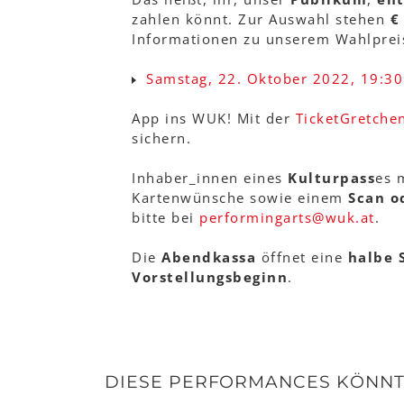
zahlen könnt. Zur Auswahl stehen
€
Informationen zu unserem Wahlprei
Samstag, 22. Oktober 2022, 19:30
App ins WUK! Mit der
TicketGretche
sichern.
Inhaber_innen eines
Kulturpass
es 
Kartenwünsche sowie einem
Scan o
bitte bei
performingarts
@
wuk
.
at
.
Die
Abendkassa
öffnet eine
halbe 
Vorstellungsbeginn
.
DIESE PERFORMANCES KÖNNTE