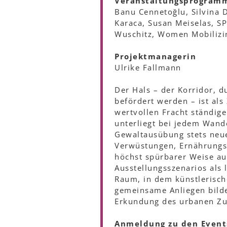
Veranstaltungsprogram
Banu Cennetoğlu, Silvina 
Karaca, Susan Meiselas, 
Wuschitz, Women Mobiliz
Projektmanagerin
Ulrike Fallmann
Der Hals – der Korridor, 
befördert werden – ist als
wertvollen Fracht ständig
unterliegt bei jedem Wand
Gewaltausübung stets neu
Verwüstungen, Ernährungsu
höchst spürbarer Weise au
Ausstellungsszenarios als
Raum, in dem künstlerisc
gemeinsame Anliegen bilde
Erkundung des urbanen Zu
Anmeldung zu den Events: