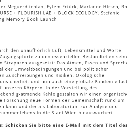
m
Der Meguerditchian, Eylem Ertürk, Marianne Hirsch, B
SPURSE + FLOURISH LAB + BLOCK ECOLOGY, Stefanie
ing Memory Book Launch
durch den unaufhörlich Luft, Lebensmittel und Worte
 Zugangspforte zu den essenziellen Bestandteilen sein
en Strapazen ausgesetzt: Das Atmen, Essen und Sprech
el der Umweltbedingungen und bei politischer
en Zuschreibungen und Risiken. Ökologische
nsicherheit und nun auch eine globale Pandemie last
f unseren Körpern. In der Vorstellung des
 lebendig-atmende Kehle gestalten wir einen organisch
he Forschung neue Formen der Gemeinschaft rund um
n kann und der als Laboratorium zur Analyse und
sammenlebens in die Stadt Wien hinauswuchert.
 Schicken Sie bitte eine E-Mail mit dem Titel de