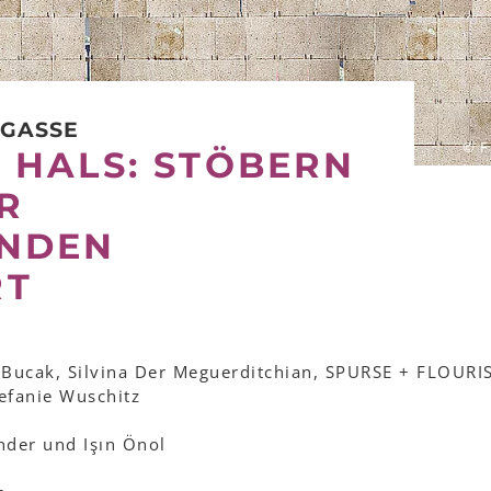
RGASSE
© F
 HALS: STÖBERN
R
NDEN
RT
Bucak, Silvina Der Meguerditchian, SPURSE + FLOURI
fanie Wuschitz
nder und Işın Önol