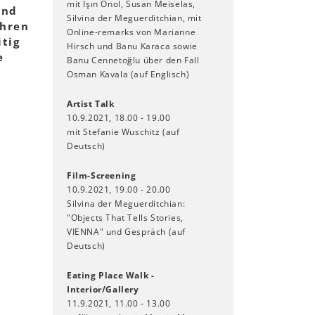
mit Işın Önol, Susan Meiselas,
und
Silvina der Meguerditchian, mit
Ihren
Online-remarks von Marianne
tig
Hirsch und Banu Karaca sowie
e
Banu Cennetoğlu über den Fall
Osman Kavala (auf Englisch)
Artist Talk
10.9.2021, 18.00 - 19.00
mit Stefanie Wuschitz (auf
Deutsch)
Film-Screening
10.9.2021, 19.00 - 20.00
Silvina der Meguerditchian:
"Objects That Tells Stories,
VIENNA" und Gespräch (auf
Deutsch)
Eating Place Walk -
Interior/Gallery
11.9.2021, 11.00 - 13.00