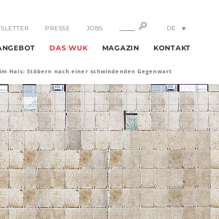
SUCHE
SUCHE
SLETTER
PRESSE
JOBS
DE
EN
ANGEBOT
DAS WUK
MAGAZIN
KONTAKT
im Hals: Stöbern nach einer schwindenden Gegenwart