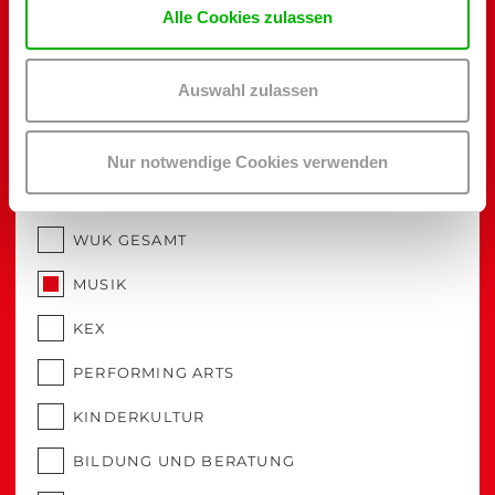
Alle Cookies zulassen
NEWSLETTER
Melde dich hier für Newsletter aus dem WUK an und bleib immer
Auswahl zulassen
auf dem Laufenden. Bitte wähle deine Interessen aus:
E-MAIL
Nur notwendige Cookies verwenden
WUK GESAMT
MUSIK
KEX
PERFORMING ARTS
KINDERKULTUR
BILDUNG UND BERATUNG