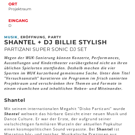
ORT
Projektraum
EINGANG
D
,
,
MUSIK
ERÖFFNUNG
PARTY
SHANTEL + DJ BILLIE STYLISH
PARTIZANI SUPER SONIC DJ SET
Wegen der WUK-Sanierung können Konzerte, Performances,
Ausstellungen und Kindertheater vorübergehend nicht an ihren
üblichen Spielorten stattfinden. Deshalb machen die vier
Sparten im WUK kurzerhand gemeinsame Sache. Unter dem Titel
"Versuchsanstalt" kuratieren sie Programm im frisch sanierten
Projektraum und verschränken ihre Themen und Formate in
einem räumlichen und inhaltlichen Neben- und Miteinander.
Shantel
Mit seinem internationalen Megahit "Disko Partizani" wurde
Shantel
weltweit das hörbare Gesicht einer neuen Musik und
Dance Culture. Er war der Erste, der aufgrund seiner
vielschichtigen familiären Wurzeln der aktuellen Popkultur
einen kosmopolitischen Sound verpasste. Bei
Shantel
ist
Migration hör- und tanzbar. Musikalische Preziosen aus