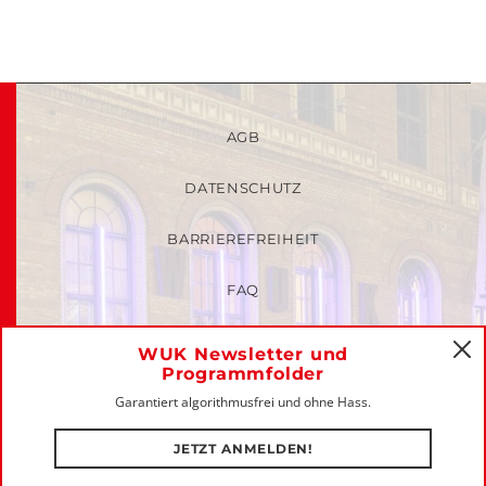
AGB
DATENSCHUTZ
BARRIEREFREIHEIT
FAQ
KINDER- UND JUGENDSCHUTZRICHTLINIEN
WUK Newsletter und
C
Programmfolder
MITGLIEDER-LOGIN
Garantiert algorithmusfrei und ohne Hass.
IMPRESSUM
JETZT ANMELDEN!