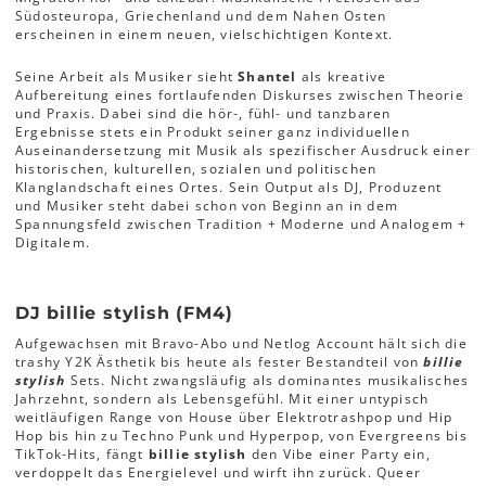
Südosteuropa, Griechenland und dem Nahen Osten
erscheinen in einem neuen, vielschichtigen Kontext.
Seine Arbeit als Musiker sieht
Shantel
als kreative
Aufbereitung eines fortlaufenden Diskurses zwischen Theorie
und Praxis. Dabei sind die hör-, fühl- und tanzbaren
Ergebnisse stets ein Produkt seiner ganz individuellen
Auseinandersetzung mit Musik als spezifischer Ausdruck einer
historischen, kulturellen, sozialen und politischen
Klanglandschaft eines Ortes. Sein Output als DJ, Produzent
und Musiker steht dabei schon von Beginn an in dem
Spannungsfeld zwischen Tradition + Moderne und Analogem +
Digitalem.
DJ billie stylish (FM4)
Aufgewachsen mit Bravo-Abo und Netlog Account hält sich die
trashy Y2K Ästhetik bis heute als fester Bestandteil von
billie
stylish
Sets. Nicht zwangsläufig als dominantes musikalisches
Jahrzehnt, sondern als Lebensgefühl. Mit einer untypisch
weitläufigen Range von House über Elektrotrashpop und Hip
Hop bis hin zu Techno Punk und Hyperpop, von Evergreens bis
TikTok-Hits, fängt
billie stylish
den Vibe einer Party ein,
verdoppelt das Energielevel und wirft ihn zurück. Queer