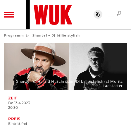
SUC
SUCHE
TOGGLE NAVIGATION
Programm
Shantel + DJ billie stylish
Shantel (c) Harald H. Schröder, DJ billie stylish (c) Moritz
Ladstätter
ZEIT
Do 13.4.2023
20.30
PREIS
Eintritt frei