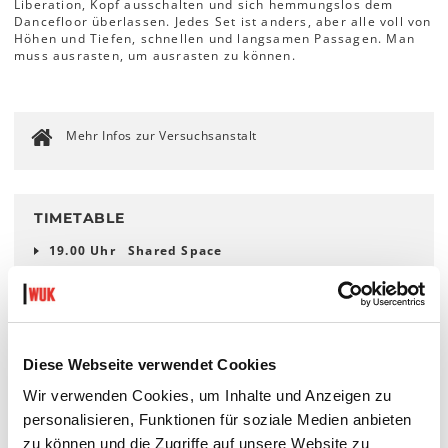
Liberation, Kopf ausschalten und sich hemmungslos dem
Dancefloor überlassen. Jedes Set ist anders, aber alle voll von
Höhen und Tiefen, schnellen und langsamen Passagen. Man
muss ausrasten, um ausrasten zu können.
Mehr Infos zur Versuchsanstalt
TIMETABLE
19.00 Uhr
Shared Space
19.15 Uhr
Utopische Entwürfe
20.30 Uhr
Shantel + DJ billie stylish
(Änderungen vorbehalten)
Diese Webseite verwendet Cookies
Wir verwenden Cookies, um Inhalte und Anzeigen zu
personalisieren, Funktionen für soziale Medien anbieten
LINKS
zu können und die Zugriffe auf unsere Website zu