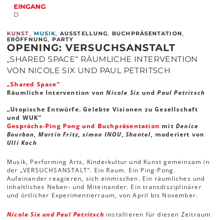
EINGANG
D
,
,
,
,
KUNST
MUSIK
AUSSTELLUNG
BUCHPRÄSENTATION
,
ERÖFFNUNG
PARTY
OPENING: VERSUCHSANSTALT
„SHARED SPACE“ RÄUMLICHE INTERVENTION
VON NICOLE SIX UND PAUL PETRITSCH
„Shared Space“
Räumliche Intervention von
Nicole Six
und
Paul Petritsch
„Utopische Entwürfe. Gelebte Visionen zu Gesellschaft
und WUK“
Gesprächs-Ping Pong und Buchpräsentation
mit
Denice
Bourbon
,
Martin Fritz
,
simon INOU
,
Shantel
, moderiert von
Ulli Koch
Musik, Performing Arts, Kinderkultur und Kunst gemeinsam in
der „VERSUCHSANSTALT“. Ein Raum. Ein Ping-Pong.
Aufeinander reagieren, sich einmischen. Ein räumliches und
inhaltliches Neben- und Miteinander. Ein transdisziplinärer
und örtlicher Experimentierraum, von April bis November.
Nicole Six und Paul Petritsch
installieren für diesen Zeitraum