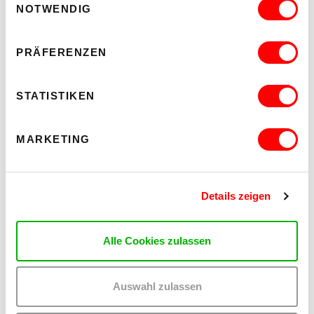
NOTWENDIG
PRÄFERENZEN
STATISTIKEN
UTOPISCHE ENTWÜRFE
MARKETING
Menschen aus dem WUK-Umfeld machen sich zum WUK-40er
Gedanken zum Thema Utopie
Details zeigen
Alle Cookies zulassen
Auswahl zulassen