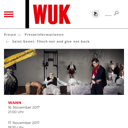
SUC
SUCHE
TOGGLE NAVIGATION
Presse
Presseinformationen
Saint Genet: Flinch not and give not back
WANN
16. November 2017
21:00 Uhr
17. November 2017
19:30 Uhr