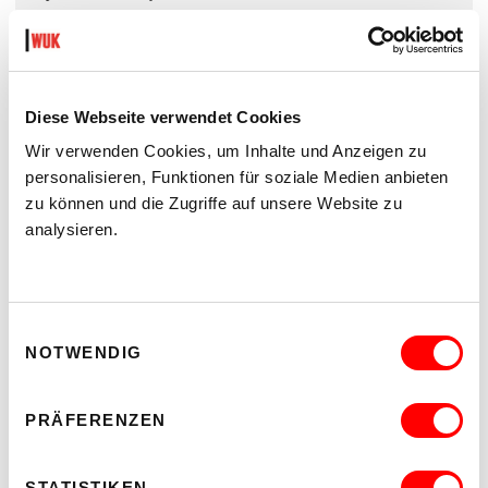
Sänger_innen
Ryann Donnelly, Marilies Jagsch
Performer_innen
Diese Webseite verwendet Cookies
Steffi Wieser, Alan Sutherland, Sophie Hörmann, Hermes
Phettberg
Wir verwenden Cookies, um Inhalte und Anzeigen zu
personalisieren, Funktionen für soziale Medien anbieten
Projektionen
zu können und die Zugriffe auf unsere Website zu
Alexander Nowak
analysieren.
Zusätzliche Dramaturgie und Konzept
Mandie O'Connell
Kostüm
Einwilligungsauswahl
Johanna Lakner
NOTWENDIG
Zusätzliches Kostüm
Patrizia Ruthensteiner
PRÄFERENZEN
Produktionsleitung
Siglind Guettler and Bernhard Werschnak
STATISTIKEN