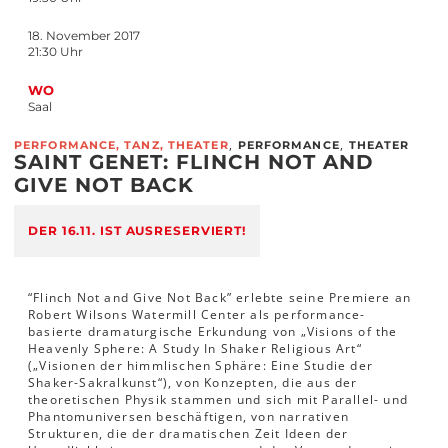
18. November 2017
21:30 Uhr
WO
Saal
,
,
PERFORMANCE, TANZ, THEATER
PERFORMANCE
THEATER
SAINT GENET: FLINCH NOT AND
GIVE NOT BACK
DER 16.11. IST AUSRESERVIERT!
“Flinch Not and Give Not Back” erlebte seine Premiere an
Robert Wilsons Watermill Center als performance-
basierte dramaturgische Erkundung von „Visions of the
Heavenly Sphere: A Study In Shaker Religious Art“
(„Visionen der himmlischen Sphäre: Eine Studie der
Shaker-Sakralkunst“), von Konzepten, die aus der
theoretischen Physik stammen und sich mit Parallel- und
Phantomuniversen beschäftigen, von narrativen
Strukturen, die der dramatischen Zeit Ideen der