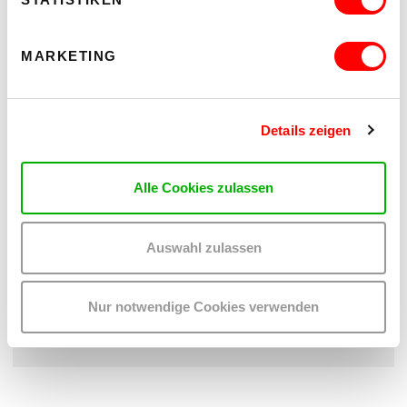
MARKETING
Facebook Saint Genet
Klangvereinigung Wien
Saint Genet
Details zeigen
Alle Cookies zulassen
Eine Koproduktion zwischen Saint Genet und WUK performing
arts.
Auswahl zulassen
Pressefoto Flinch not and give not back (c) Steven
Nur notwendige Cookies verwenden
Miller
Pressefoto Ryan Mitchell (c) Steven Miller