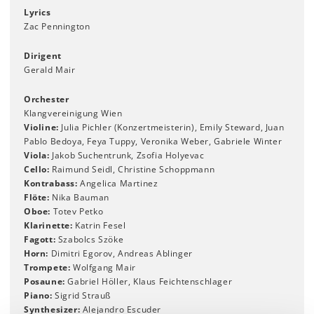
Lyrics
Zac Pennington
Dirigent
Gerald Mair
Orchester
Klangvereinigung Wien
Violine:
Julia Pichler (Konzertmeisterin), Emily Steward, Juan
Pablo Bedoya, Feya Tuppy, Veronika Weber, Gabriele Winter
Viola:
Jakob Suchentrunk, Zsofia Holyevac
Cello:
Raimund Seidl, Christine Schoppmann
Kontrabass:
Angelica Martinez
Flöte:
Nika Bauman
Oboe:
Totev Petko
Klarinette:
Katrin Fesel
Fagott:
Szabolcs Szöke
Horn:
Dimitri Egorov, Andreas Ablinger
Trompete:
Wolfgang Mair
Posaune:
Gabriel Höller, Klaus Feichtenschlager
Piano:
Sigrid Strauß
Synthesizer:
Alejandro Escuder