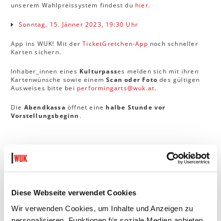
unserem Wahlpreissystem findest du
hier
.
Sonntag, 15. Jänner 2023, 19:30 Uhr
App ins WUK! Mit der
TicketGretchen-App
noch schneller
Karten sichern.
Inhaber_innen eines
Kulturpass
es melden sich mit ihren
Kartenwünsche sowie einem
Scan oder Foto
des gültigen
Ausweises bitte bei
performingarts
@
wuk
.
at
.
Die
Abendkassa
öffnet eine
halbe Stunde vor
Vorstellungsbeginn
.
HINWEISE
Die Performance dauert ca. 90 Minuten ohne Pause.
Diese Webseite verwendet Cookies
Die Vorstellung ist in deutscher Lautsprache.
Für das Publikum stehen Sitzplätze auf Stühlen ohne
Wir verwenden Cookies, um Inhalte und Anzeigen zu
Armlehne zur Verfügung.
personalisieren, Funktionen für soziale Medien anbieten