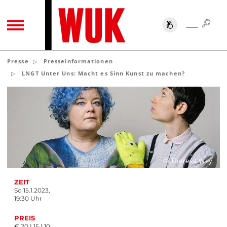
SUC
SUCHE
TOGGLE NAVIGATION
Presse
Presseinformationen
LNGT Unter Uns: Macht es Sinn Kunst zu machen?
© Theresa Wey
ZEIT
So 15.1.2023,
19:30 Uhr
PREIS
€ 20 | 15 | 10