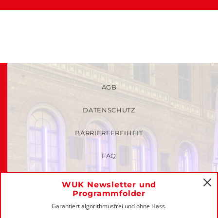
AGB
DATENSCHUTZ
BARRIEREFREIHEIT
FAQ
KINDER- UND JUGENDSCHUTZRICHTLINIEN
WUK Newsletter und
C
Programmfolder
MITGLIEDER-LOGIN
Garantiert algorithmusfrei und ohne Hass.