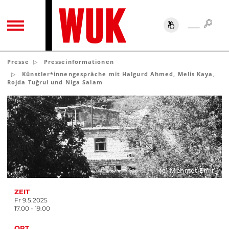
SUC
SUCHE
TOGGLE NAVIGATION
Presse
Presseinformationen
Künstler*innengespräche mit Halgurd Ahmed, Melis Kaya,
Rojda Tuğrul und Niga Salam
(c) Mehmet Emir
ZEIT
Fr 9.5.2025
17.00 - 19.00
ORT