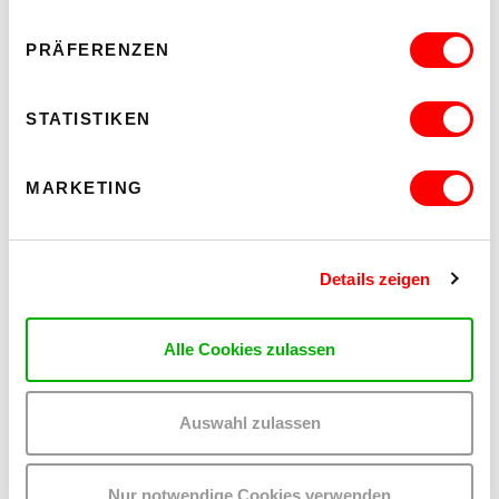
MEHR LESEN
PRÄFERENZEN
STATISTIKEN
MARKETING
Details zeigen
Alle Cookies zulassen
Auswahl zulassen
WHO CARES? - EXPLORING INSTITUTIONAL CARE PRACTICES
ON CHEWING SHOELACES: ART, MESS AND RADICAL
KINSHIP
Nur notwendige Cookies verwenden