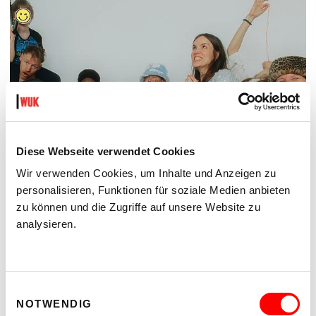
Diese Webseite verwendet Cookies
Wir verwenden Cookies, um Inhalte und Anzeigen zu
personalisieren, Funktionen für soziale Medien anbieten
zu können und die Zugriffe auf unsere Website zu
ON CHEWING SHOELACES: ART, MESS AND RADICAL KINSHIP
analysieren.
WAS, WENN MESS – DAS DURCHEINANDER – DIE
METHODE IST?
Do 17.9.2026 bis Sa 24.10.2026
kex—kunsthalle exnergasse
Einwilligungsauswahl
Barrierefrei über Lift B
NOTWENDIG