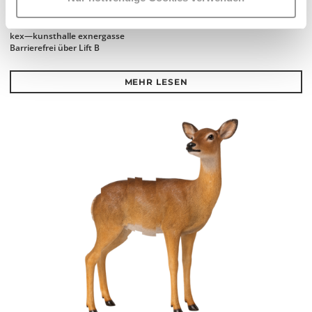
Mi 23.9.2026
14.00 - 16.00
kex—kunsthalle exnergasse
Barrierefrei über Lift B
MEHR LESEN