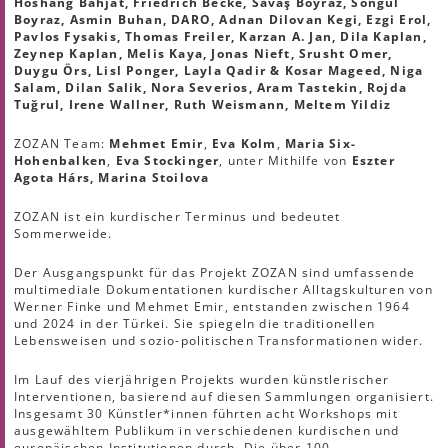
Hoshang Bahjat, Friedrich Becke, Savaş Boyraz, Songül
Boyraz, Asmin Buhan, DARO, Adnan Dilovan Kegi, Ezgi Erol,
Pavlos Fysakis, Thomas Freiler, Karzan A. Jan, Dila Kaplan,
Zeynep Kaplan, Melis Kaya, Jonas Nieft, Srusht Omer,
Duygu Örs, Lisl Ponger, Layla Qadir & Kosar Mageed, Niga
Salam, Dilan Salik, Nora Severios, Aram Tastekin, Rojda
Tuğrul, Irene Wallner, Ruth Weismann, Meltem Yildiz
ZOZAN Team:
Mehmet Emir
,
Eva Kolm
,
Maria Six-
Hohenbalken
,
Eva Stockinger
, unter Mithilfe von
Eszter
Agota Hárs,
Marina Stoilova
ZOZAN ist ein kurdischer Terminus und bedeutet
Sommerweide.
Der Ausgangspunkt für das Projekt ZOZAN sind umfassende
multimediale Dokumentationen kurdischer Alltagskulturen von
Werner Finke und Mehmet Emir, entstanden zwischen 1964
und 2024 in der Türkei. Sie spiegeln die traditionellen
Lebensweisen und sozio-politischen Transformationen wider.
Im Lauf des vierjährigen Projekts wurden künstlerischer
Interventionen, basierend auf diesen Sammlungen organisiert.
Insgesamt 30 Künstler*innen führten acht Workshops mit
ausgewähltem Publikum in verschiedenen kurdischen und
europäischen Institutionen durch. Die über 100