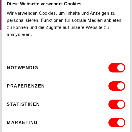
Diese Webseite verwendet Cookies
Wir verwenden Cookies, um Inhalte und Anzeigen zu
personalisieren, Funktionen für soziale Medien anbieten
zu können und die Zugriffe auf unsere Website zu
analysieren.
ÖFFNUNGSZEITEN
Dienstag - Freitag 13.00 - 18.00, Samstag 11.00 - 14.00
Einwilligungsauswahl
Sonntag, Montag und Feiertag geschlossen
NOTWENDIG
Aktuelle Corona-Präventionsmaßnahmen der Kunsthalle
PRÄFERENZEN
Exnergasse
STATISTIKEN
VERANSTALTUNGEN
Detailierte Informationen
MARKETING
[
download
]