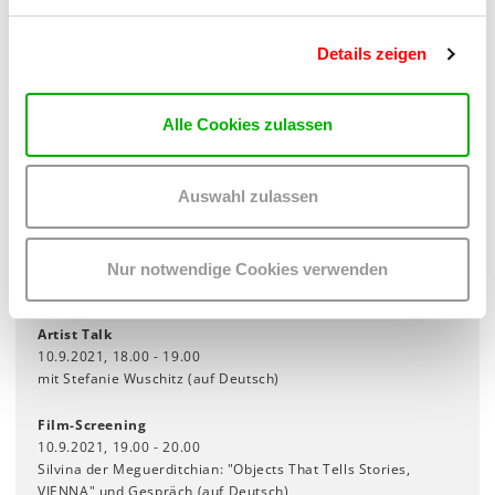
Ausstellungseröffnung
8.9.2021, 19.00 - 22.00
Details zeigen
mit Willkommensworten der Kuratorinnen und Künstler:innen
Artist Talk
Alle Cookies zulassen
9.9.2021, 18.00 - 19.00
Fatma Bucak im Gespräch mit Livia Alexander (auf Englisch)
Auswahl zulassen
Women Mobilizing Memory book launch
9.9.2021, 19.00 - 20.00
mit Işın Önol, Susan Meiselas, Silvina der Meguerditchian, mit
Online-remarks von Marianne Hirsch und Banu Karaca sowie
Nur notwendige Cookies verwenden
Banu Cennetoğlu über den Fall Osman Kavala (auf Englisch)
Artist Talk
10.9.2021, 18.00 - 19.00
mit Stefanie Wuschitz (auf Deutsch)
Film-Screening
10.9.2021, 19.00 - 20.00
Silvina der Meguerditchian: "Objects That Tells Stories,
VIENNA" und Gespräch (auf Deutsch)