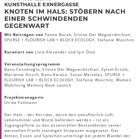
KUNSTHALLE EXNERGASSE
KNOTEN IM HALS: STÖBERN NACH
EINER SCHWINDENDEN
GEGENWART
Mit Beiträgen von
Fatma Bucak, Silvina Der Meguerditchian,
SPURSE + FLOURISH LAB + BLOCK ECOLOGY, Stefanie Wuschitz
Kuratiert von
Livia Alexander und Işın Önol
Veranstaltungsprogramm
Banu Cennetoğlu, Silvina Der Meguerditchian, Eylem Ertürk,
Marianne Hirsch, Banu Karaca, Susan Meiselas, SPURSE +
FLOURISH LAB + BLOCK ECOLOGY, Stefanie Wuschitz, Women
Mobilizing Memory Book Launch
Projektmanagerin
Ulrike Fallmann
Der Hals – der Korridor, durch den unaufhörlich Luft,
Lebensmittel und Worte befördert werden – ist als
Zugangspforte zu den essenziellen Bestandteilen seiner
wertvollen Fracht ständigen Strapazen ausgesetzt: Das
Atmen, Essen und Sprechen unterliegt bei jedem Wandel der