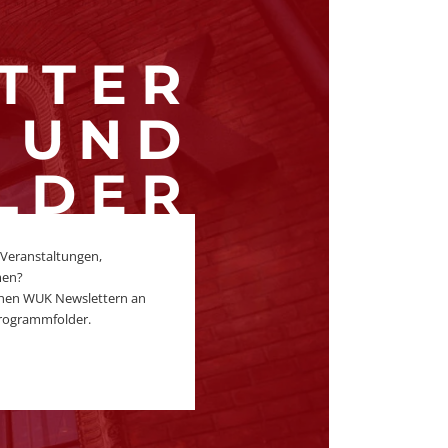
TTER
UND
LDER
 Veranstaltungen,
men?
ichen WUK Newslettern an
rogrammfolder.