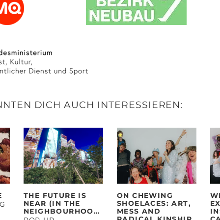
NTEN DICH AUCH INTERESSIEREN:
E
THE FUTURE IS
ON CHEWING
W
NEAR (IN THE
SHOELACES: ART,
E
NG
NEIGHBOURHOOD)
MESS AND
I
RADICAL KINSHIP
C
POP-UP-