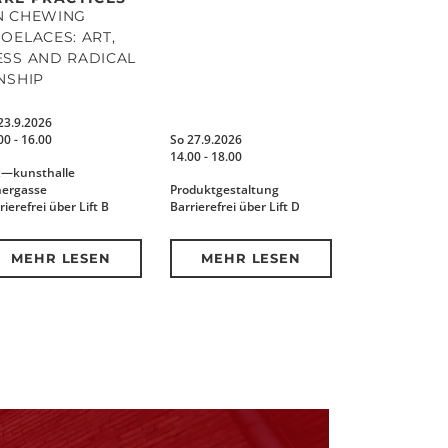
N CHEWING
OELACES: ART,
SS AND RADICAL
NSHIP
23.9.2026
00 - 16.00
So 27.9.2026
14.00 - 18.00
x—kunsthalle
nergasse
Produktgestaltung
rierefrei über Lift B
Barrierefrei über Lift D
MEHR LESEN
MEHR LESEN