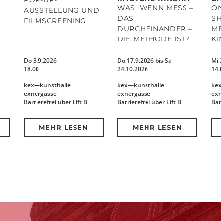
WAS, WENN MESS –
O
AUSSTELLUNG UND
DAS
SH
FILMSCREENING
DURCHEINANDER –
ME
DIE METHODE IST?
KI
Do 3.9.2026
Do 17.9.2026 bis Sa
Mi 
18.00
24.10.2026
14.
kex—kunsthalle
kex—kunsthalle
ke
exnergasse
exnergasse
ex
Barrierefrei über Lift B
Barrierefrei über Lift B
Bar
MEHR LESEN
MEHR LESEN