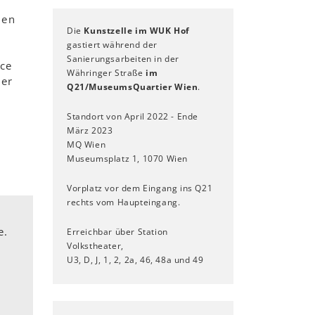
nen
Die
Kunstzelle im WUK Hof
gastiert während der
Sanierungsarbeiten in der
nce
Währinger Straße
im
der
Q21/MuseumsQuartier Wien
.
Standort von April 2022 - Ende
März 2023
MQ Wien
Museumsplatz 1, 1070 Wien
Vorplatz vor dem Eingang ins Q21
rechts vom Haupteingang.
e.
Erreichbar über Station
Volkstheater,
U3, D, J, 1, 2, 2a, 46, 48a und 49