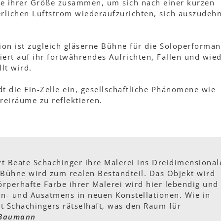
fte ihrer Größe zusammen, um sich nach einer kurzen
lichen Luftstrom wiederaufzurichten, sich auszudeh
ation ist zugleich gläserne Bühne für die Soloperforma
ziert auf ihr fortwährendes Aufrichten, Fallen und wie
lt wird.
ädt die Ein-Zelle ein, gesellschaftliche Phänomene wie
reiräume zu reflektieren.
etzt Beate Schachinger ihre Malerei ins Dreidimensional
e Bühne wird zum realen Bestandteil. Das Objekt wird
örperhafte Farbe ihrer Malerei wird hier lebendig und
in- und Ausatmens in neuen Konstellationen. Wie in
it Schachingers rätselhaft, was den Raum für
 Baumann