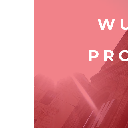
WU
PR