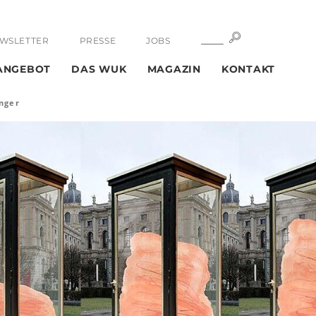
SUCHE
SUCHE
WSLETTER
PRESSE
JOBS
ANGEBOT
DAS WUK
MAGAZIN
KONTAKT
nger