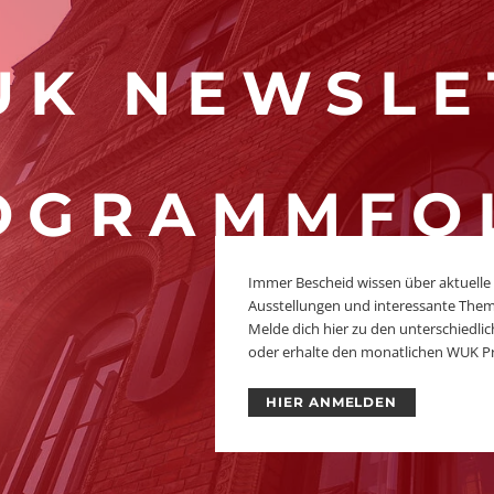
K NEWSLE
OGRAMMFO
Immer Bescheid wissen über aktuelle
Ausstellungen und interessante The
Melde dich hier zu den unterschiedl
oder erhalte den monatlichen WUK P
HIER ANMELDEN