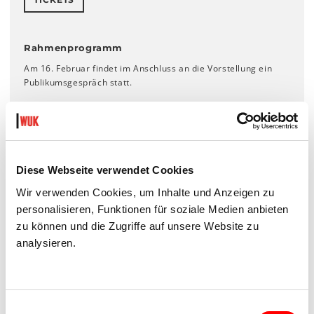
Rahmenprogramm
Am 16. Februar findet im Anschluss an die Vorstellung ein
Publikumsgespräch statt.
An allen Spieltagen kann ab 18:30 Uhr und nach den
Vorstellungen im Foyer die
Mobile TIN*-Werkstatt
besucht
werden.
TIN*-Werkstatt
Diese Webseite verwendet Cookies
Wir verwenden Cookies, um Inhalte und Anzeigen zu
personalisieren, Funktionen für soziale Medien anbieten
HINWEISE
zu können und die Zugriffe auf unsere Website zu
In deutscher Lautsprache mit einzelnen Sätzen in
analysieren.
englischer Lautsprache.
Es wird Theaternebel, Stroboskoplicht und laute Musik
eingesetzt.
Das Stück basiert auf realen Lebenserfahrungen von
Einwilligungsauswahl