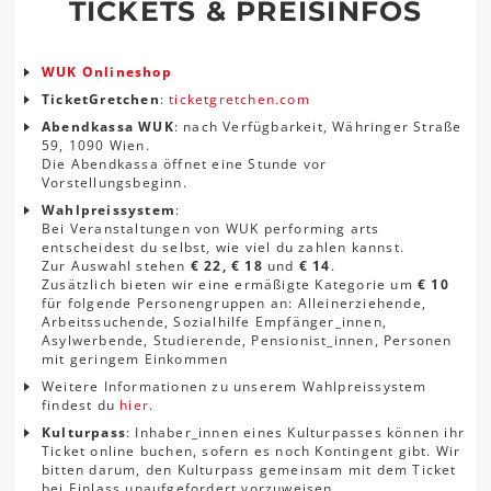
TICKETS & PREISINFOS
WUK Onlineshop
TicketGretchen
:
ticketgretchen.com
Abendkassa WUK
: nach Verfügbarkeit, Währinger Straße
59, 1090 Wien.
Die Abendkassa öffnet eine Stunde vor
Vorstellungsbeginn.
Wahlpreissystem
:
Bei Veranstaltungen von WUK performing arts
entscheidest du selbst, wie viel du zahlen kannst.
Zur Auswahl stehen
€ 22, € 18
und
€ 14
.
Zusätzlich bieten wir eine ermäßigte Kategorie um
€ 10
für folgende Personengruppen an: Alleinerziehende,
Arbeitssuchende, Sozialhilfe Empfänger_innen,
Asylwerbende, Studierende, Pensionist_innen, Personen
mit geringem Einkommen
Weitere Informationen zu unserem Wahlpreissystem
findest du
hier
.
Kulturpass
: Inhaber_innen eines Kulturpasses können ihr
Ticket online buchen, sofern es noch Kontingent gibt. Wir
bitten darum, den Kulturpass gemeinsam mit dem Ticket
bei Einlass unaufgefordert vorzuweisen.