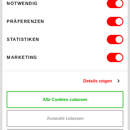
queeren Personen, darunter fallen u.a. auch Erlebnisse von
NOTWENDIG
Ausgrenzung oder diskriminierender Sprache.
Dauer: ca. 85 Minuten
PRÄFERENZEN
Das WUK ist gut mit den öffentlichen Verkehrsmitteln zu
STATISTIKEN
erreichen (U6, Straßenbahn 37, 38, 40, 41, 42).
Google-
Maps
MARKETING
Es stehen Rollstuhlplätze zur Verfügung. Die Plätze können
über den Onlineshop gebucht werden. Bei gemeinsamer
Buchung ist das Ticket für eine Begleitperson kostenfrei.
Details zeigen
Bei allen Fragen erreichst du uns
unter
performingarts
@
wuk
.
at
Alle Cookies zulassen
oder das Infobüro unter +43 1 401 210.
Auswahl zulassen
BARRIEREFREIHEIT IM WUK