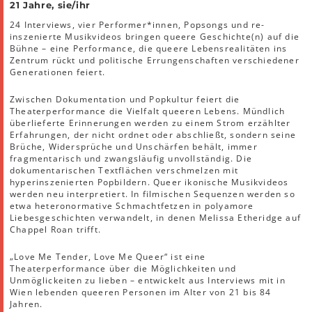
21 Jahre, sie/ihr
24 Interviews, vier Performer*innen, Popsongs und re-
inszenierte Musikvideos bringen queere Geschichte(n) auf die
Bühne – eine Performance, die queere Lebensrealitäten ins
Zentrum rückt und politische Errungenschaften verschiedener
Generationen feiert.
Zwischen Dokumentation und Popkultur feiert die
Theaterperformance die Vielfalt queeren Lebens. Mündlich
überlieferte Erinnerungen werden zu einem Strom erzählter
Erfahrungen, der nicht ordnet oder abschließt, sondern seine
Brüche, Widersprüche und Unschärfen behält, immer
fragmentarisch und zwangsläufig unvollständig. Die
dokumentarischen Textflächen verschmelzen mit
hyperinszenierten Popbildern. Queer ikonische Musikvideos
werden neu interpretiert. In filmischen Sequenzen werden so
etwa heteronormative Schmachtfetzen in polyamore
Liebesgeschichten verwandelt, in denen Melissa Etheridge auf
Chappel Roan trifft.
„Love Me Tender, Love Me Queer“ ist eine
Theaterperformance über die Möglichkeiten und
Unmöglickeiten zu lieben – entwickelt aus Interviews mit in
Wien lebenden queeren Personen im Alter von 21 bis 84
Jahren.