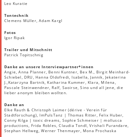
Leo Kuratie
Tontechnik
Clemens Müller, Adam Kargl
Fotos
Igor Ripak
Trailer und Mitschnitt
Patrick Topitschnig
Danke an unsere Interviewpartner*innen
Angie, Anna Planner, Benni Kuntner, Bex M., Birgit Meinhard-
Schiebel, DRU, Hanna Oldofredi, Isabella, Jannik, Jekaterina
J.,Katarzyna Bartnik, Katharina Kummer, Klara, Milena,
Pascale Steinwendner, Ralf, Saoirse, Sino und all jene, die
lieber anonym bleiben wollten.
Danke an
Elke Rauth & Christoph Laimer (dérive - Verein für
Stadtforschung), ImPulsTanz | Thomas Ritter, Felix Huber,
Conny Kilga | toxic dreams, Sophie Schmeiser | mollusca
productions, Frida Robles, Claudia Tondl, Vrishali Purandare,
Stephan Hellweg, Werner Thenmayer, Mona Prochaska