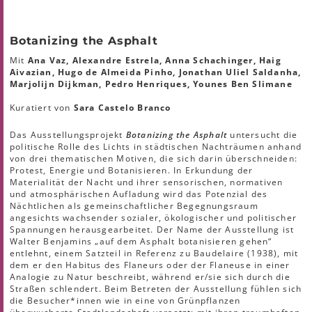
Botanizing the Asphalt
Mit
Ana Vaz, Alexandre Estrela, Anna Schachinger, Haig
Aivazian, Hugo de Almeida Pinho, Jonathan Uliel Saldanha,
Marjolijn Dijkman, Pedro Henriques, Younes Ben Slimane
Kuratiert von
Sara Castelo Branco
Das Ausstellungsprojekt
Botanizing the Asphalt
untersucht die
politische Rolle des Lichts in städtischen Nachträumen anhand
von drei thematischen Motiven, die sich darin überschneiden:
Protest, Energie und Botanisieren. In Erkundung der
Materialität der Nacht und ihrer sensorischen, normativen
und atmosphärischen Aufladung wird das Potenzial des
Nächtlichen als gemeinschaftlicher Begegnungsraum
angesichts wachsender sozialer, ökologischer und politischer
Spannungen herausgearbeitet. Der Name der Ausstellung ist
Walter Benjamins „auf dem Asphalt botanisieren gehen“
entlehnt, einem Satzteil in Referenz zu Baudelaire (1938), mit
dem er den Habitus des Flaneurs oder der Flaneuse in einer
Analogie zu Natur beschreibt, während er/sie sich durch die
Straßen schlendert. Beim Betreten der Ausstellung fühlen sich
die Besucher*innen wie in eine von Grünpflanzen