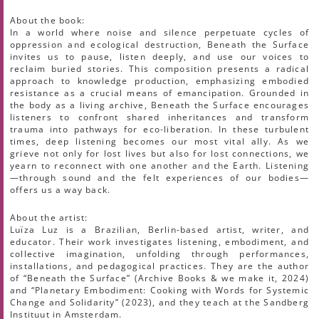
About the book:
In a world where noise and silence perpetuate cycles of
oppression and ecological destruction, Beneath the Surface
invites us to pause, listen deeply, and use our voices to
reclaim buried stories. This composition presents a radical
approach to knowledge production, emphasizing embodied
resistance as a crucial means of emancipation. Grounded in
the body as a living archive, Beneath the Surface encourages
listeners to confront shared inheritances and transform
trauma into pathways for eco-liberation. In these turbulent
times, deep listening becomes our most vital ally. As we
grieve not only for lost lives but also for lost connections, we
yearn to reconnect with one another and the Earth. Listening
—through sound and the felt experiences of our bodies—
offers us a way back.
About the artist:
Luïza Luz is a Brazilian, Berlin-based artist, writer, and
educator. Their work investigates listening, embodiment, and
collective imagination, unfolding through performances,
installations, and pedagogical practices. They are the author
of “Beneath the Surface” (Archive Books & we make it, 2024)
and “Planetary Embodiment: Cooking with Words for Systemic
Change and Solidarity” (2023), and they teach at the Sandberg
Instituut in Amsterdam.