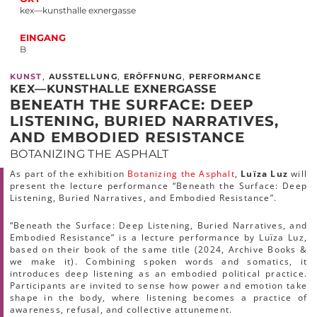
kex—kunsthalle exnergasse
EINGANG
B
,
,
,
KUNST
AUSSTELLUNG
ERÖFFNUNG
PERFORMANCE
KEX—KUNSTHALLE EXNERGASSE
BENEATH THE SURFACE: DEEP
LISTENING, BURIED NARRATIVES,
AND EMBODIED RESISTANCE
BOTANIZING THE ASPHALT
As part of the exhibition
Botanizing the Asphalt
,
Luïza Luz
will
present the lecture performance “Beneath the Surface: Deep
Listening, Buried Narratives, and Embodied Resistance”.
“Beneath the Surface: Deep Listening, Buried Narratives, and
Embodied Resistance” is a lecture performance by Luïza Luz,
based on their book of the same title (2024, Archive Books &
we make it). Combining spoken words and somatics, it
introduces deep listening as an embodied political practice.
Participants are invited to sense how power and emotion take
shape in the body, where listening becomes a practice of
awareness, refusal, and collective attunement.