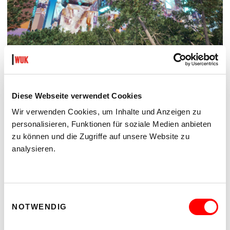
THE FUTURE IS NEAR (IN THE NEIGHBOURHOOD)
POP-UP-AUSSTELLUNG UND FILMSCREENING
Diese Webseite verwendet Cookies
Do 3.9.2026
Wir verwenden Cookies, um Inhalte und Anzeigen zu
18.00
personalisieren, Funktionen für soziale Medien anbieten
kex—kunsthalle exnergasse
zu können und die Zugriffe auf unsere Website zu
Barrierefrei über Lift B
analysieren.
MEHR LESEN
Einwilligungsauswahl
NOTWENDIG