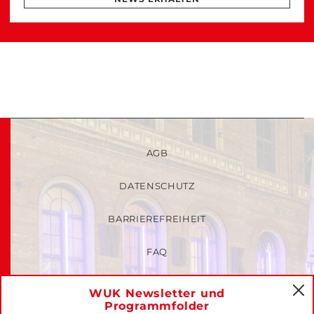
AGB
DATENSCHUTZ
BARRIEREFREIHEIT
FAQ
KINDER- UND JUGENDSCHUTZRICHTLINIEN
WUK Newsletter und
C
Programmfolder