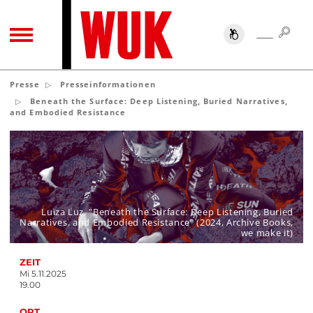
SUC
SUCHE
TOGGLE NAVIGATION
Presse
Presseinformationen
Beneath the Surface: Deep Listening, Buried Narratives,
and Embodied Resistance
Luïza Luz, "Beneath the Surface: Deep Listening, Buried
Narratives, and Embodied Resistance" (2024, Archive Books,
we make it)
ZEIT
Mi 5.11.2025
19.00
ORT