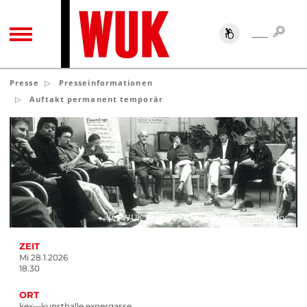
SUC
SUCHE
TOGGLE NAVIGATION
Presse
Presseinformationen
Auftakt permanent temporär
(c) WUK Archiv, Foto: Helga Smerhovsky
ZEIT
Mi 28.1.2026
18.30
ORT
kex—kunsthalle exnergasse