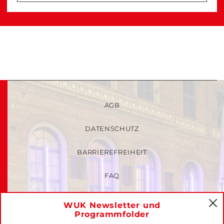
AGB
DATENSCHUTZ
BARRIEREFREIHEIT
FAQ
KINDER- UND JUGENDSCHUTZRICHTLINIEN
WUK Newsletter und
C
Programmfolder
MITGLIEDER-LOGIN