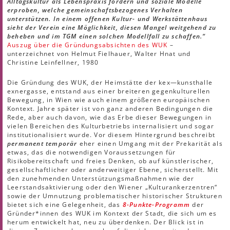
Alltagskultur als Lebenspraxis fördern und soziale Modelle
erproben, welche gemeinschaftsbezogenes Verhalten
unterstützen. In einem offenen Kultur- und Werkstättenhaus
sieht der Verein eine Möglichkeit, diesen Mangel weitgehend zu
beheben und im TGM einen solchen Modellfall zu schaffen.“
Auszug über die Gründungsabsichten des WUK
–
unterzeichnet von Helmut Fielhauer, Walter Hnat und
Christine Leinfellner, 1980
Die Gründung des WUK, der Heimstätte der kex—kunsthalle
exnergasse, entstand aus einer breiteren gegenkulturellen
Bewegung, in Wien wie auch einem größeren europäischen
Kontext. Jahre später ist von ganz anderen Bedingungen die
Rede, aber auch davon, wie das Erbe dieser Bewegungen in
vielen Bereichen des Kulturbetriebs internalisiert und sogar
institutionalisiert wurde. Vor diesem Hintergrund beschreibt
permanent temporär
eher einen Umgang mit der Prekarität als
etwas, das die notwendigen Voraussetzungen für
Risikobereitschaft und freies Denken, ob auf künstlerischer,
gesellschaftlicher oder anderweitiger Ebene, sicherstellt. Mit
den zunehmenden Unterstützungsmaßnahmen wie der
Leerstandsaktivierung oder den Wiener „Kulturankerzentren“
sowie der Umnutzung problematischer historischer Strukturen
bietet sich eine Gelegenheit, das
8-Punkte-Programm
der
Gründer*innen des WUK im Kontext der Stadt, die sich um es
herum entwickelt hat, neu zu überdenken. Der Blick ist in