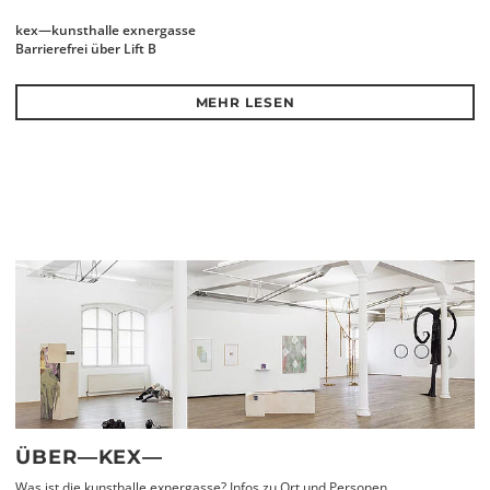
kex—kunsthalle exnergasse
Barrierefrei über Lift B
MEHR LESEN
ÜBER—KEX—
Was ist die kunsthalle exnergasse? Infos zu Ort und Personen.