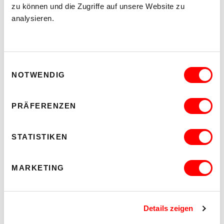
zu können und die Zugriffe auf unsere Website zu
Auf
Auf
Twitter
Facebook
analysieren.
teilen
teilen
WUK BILDUNG UND BERATUNG WIRD
GEFÖRDERT VON:
Einwilligungsauswahl
NOTWENDIG
PRÄFERENZEN
STATISTIKEN
MARKETING
Details zeigen