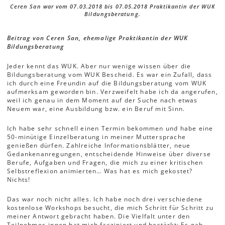
Ceren San war vom 07.03.2018 bis 07.05.2018 Praktikantin der WUK
Bildungsberatung.
Beitrag von Ceren San, ehemalige Praktikantin der WUK
Bildungsberatung
Jeder kennt das WUK. Aber nur wenige wissen über die
Bildungsberatung vom WUK Bescheid. Es war ein Zufall, dass
ich durch eine Freundin auf die Bildungsberatung vom WUK
aufmerksam geworden bin. Verzweifelt habe ich da angerufen,
weil ich genau in dem Moment auf der Suche nach etwas
Neuem war, eine Ausbildung bzw. ein Beruf mit Sinn.
Ich habe sehr schnell einen Termin bekommen und habe eine
50-minütige Einzelberatung in meiner Muttersprache
genießen dürfen. Zahlreiche Informationsblätter, neue
Gedankenanregungen, entscheidende Hinweise über diverse
Berufe, Aufgaben und Fragen, die mich zu einer kritischen
Selbstreflexion animierten… Was hat es mich gekostet?
Nichts!
Das war noch nicht alles. Ich habe noch drei verschiedene
kostenlose Workshops besucht, die mich Schritt für Schritt zu
meiner Antwort gebracht haben. Die Vielfalt unter den
Teilnehmer_innen hat mich fasziniert und bestärkt: Es gab