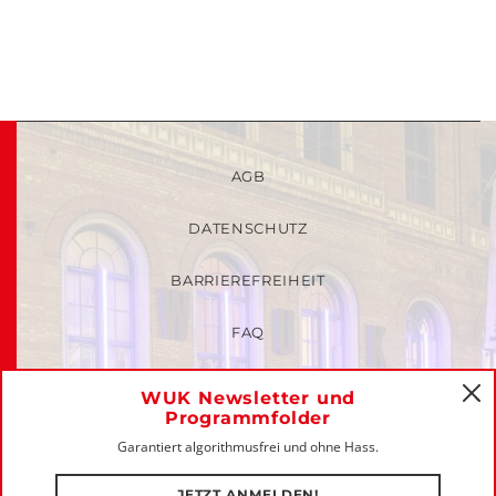
AGB
DATENSCHUTZ
BARRIEREFREIHEIT
FAQ
KINDER- UND JUGENDSCHUTZRICHTLINIEN
WUK Newsletter und
C
Programmfolder
MITGLIEDER-LOGIN
Garantiert algorithmusfrei und ohne Hass.
IMPRESSUM
JETZT ANMELDEN!