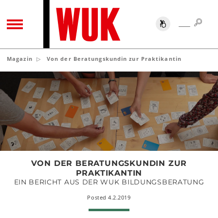
SUC
SUCHE
TOGGLE NAVIGATION
Magazin
Von der Beratungskundin zur Praktikantin
Von
der
Beratungskundin
zur
Praktikantin
VON DER BERATUNGSKUNDIN ZUR
PRAKTIKANTIN
EIN BERICHT AUS DER WUK BILDUNGSBERATUNG
Posted 4.2.2019