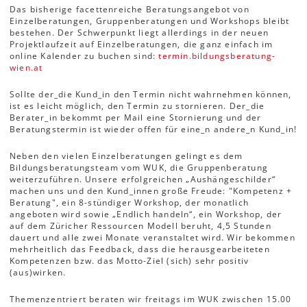
Das bisherige facettenreiche Beratungsangebot von
Einzelberatungen, Gruppenberatungen und Workshops bleibt
bestehen. Der Schwerpunkt liegt allerdings in der neuen
Projektlaufzeit auf Einzelberatungen, die ganz einfach im
online Kalender zu buchen sind:
termin.bildungsberatung-
wien.at
Sollte der_die Kund_in den Termin nicht wahrnehmen können,
ist es leicht möglich, den Termin zu stornieren. Der_die
Berater_in bekommt per Mail eine Stornierung und der
Beratungstermin ist wieder offen für eine_n andere_n Kund_in!
Neben den vielen Einzelberatungen gelingt es dem
Bildungsberatungsteam vom WUK, die Gruppenberatung
weiterzuführen. Unsere erfolgreichen „Aushängeschilder“
machen uns und den Kund_innen große Freude: "Kompetenz +
Beratung", ein 8-stündiger Workshop, der monatlich
angeboten wird sowie „Endlich handeln“, ein Workshop, der
auf dem Züricher Ressourcen Modell beruht, 4,5 Stunden
dauert und alle zwei Monate veranstaltet wird. Wir bekommen
mehrheitlich das Feedback, dass die herausgearbeiteten
Kompetenzen bzw. das Motto-Ziel (sich) sehr positiv
(aus)wirken.
Themenzentriert beraten wir freitags im WUK zwischen 15.00