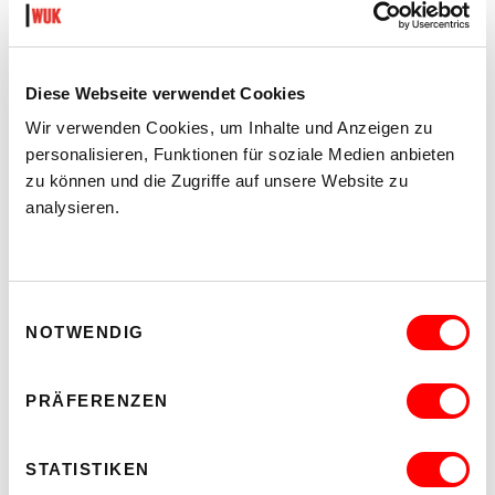
Es ist viel passiert und es wird nicht langweilig! Das
Beratungsangebot der
Bildungsberatung in Wien
hat sich
bewährt, wird mit Innovation angereichert und reagiert auf
Bedürfnisse der Kund_innen.
Diese Webseite verwendet Cookies
Am 8. November laden wir am Tag der offenen Tür in der
Bräuhausgasse ein, unsere Erfahrungen, Herausforderungen
Wir verwenden Cookies, um Inhalte und Anzeigen zu
und Methoden zu teilen und kennenzulernen.
personalisieren, Funktionen für soziale Medien anbieten
zu können und die Zugriffe auf unsere Website zu
analysieren.
WUK Bildungsberatung
Teilen:
Einwilligungsauswahl
NOTWENDIG
Auf
Auf
Twitter
Facebook
teilen
teilen
PRÄFERENZEN
WUK BILDUNG UND BERATUNG WIRD
GEFÖRDERT VON:
STATISTIKEN