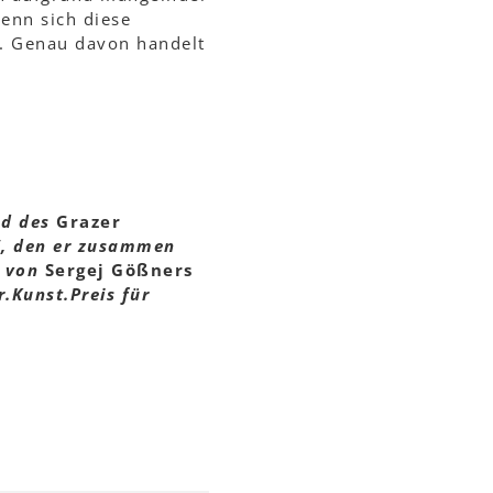
enn sich diese
n. Genau davon handelt
ed des
Grazer
t“, den er zusammen
g von
Sergej Gößners
.Kunst.Preis für