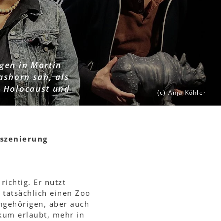
gen in Martin
ashorn sah, als
s Holocaust und
(c) Anja Köhler
nszenierung
richtig. Er nutzt
s tatsächlich einen Zoo
ngehörigen, aber auch
kum erlaubt, mehr in