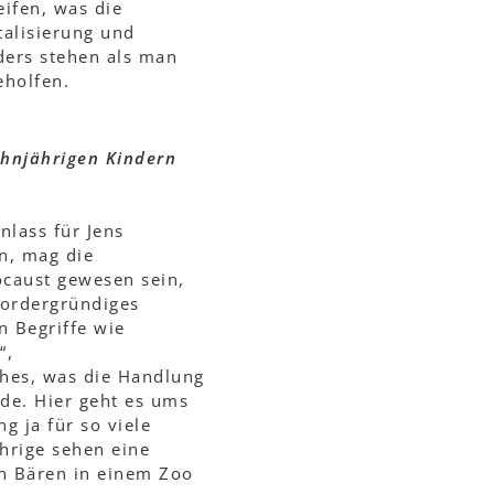
eifen, was die
talisierung und
nders stehen als man
eholfen.
ehnjährigen Kindern
nlass für Jens
en, mag die
caust gewesen sein,
vordergründiges
n Begriffe wie
“,
ches, was die Handlung
rde. Hier geht es ums
g ja für so viele
hrige sehen eine
n Bären in einem Zoo