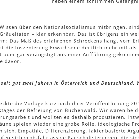
neben einem schlimmen Gefängni
Wissen über den Nationalsozialismus mitbringen, sind
Gräueltaten – klar erkennbar. Das ist übrigens ein wei
orm: Das Maß des erfahrenen Schreckens hängt vom Er
t die Inszenierung Erwachsene deutlich mehr mit als 
t oder gar verängstigt aus einer Aufführung gekomme
e davor.
 seit gut zwei Jahren in Österreich und Deutschland. W
ckte die Vorlage kurz nach ihrer Veröffentlichung 20
stages der Befreiung von Buchenwald. Wir waren beide
ungsarbeit und wollten es deshalb produzieren. Inzwi
äune spielen wieder eine große Rolle, ideologische F
 sich. Empathie, Differenzierung, faktenbasierte Arg
ufen sich grob-fahrlässige Pauschalisierungen, die s