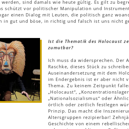
 werden, sind damals wie heute gültig. Es gilt zu begr
s schützt vor politischer Manipulation und Instrumen
sogar einen Dialog mit Leuten, die politisch ganz woa
n in gut und böse, in richtig und falsch ist uns nicht g
Ist die Thematik des Holocaust z
zumutbar?
Ich muss da widersprechen. Der A
Raschke, dieses Stück zu schreib
Auseinandersetzung mit dem Holo
im Endergebnis ist er aber nicht 
Thema. Zu keinem Zeitpunkt falle
„Holocaust“, „Konzentrationslager
„Nationalsozialismus“ oder Ähnli
örtlich oder zeitlich festlegen wü
Prinzip. Das macht die Inszenierun
Altersgruppen rezipierbar! Zehnjä
Geschichte von einem rebellische