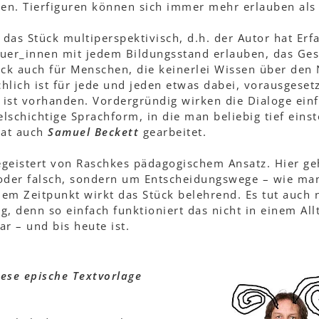
igen. Tierfiguren können sich immer mehr erlauben al
das Stück multiperspektivisch, d.h. der Autor hat Er
auer_innen mit jedem Bildungsstand erlauben, das G
ück auch für Menschen, die keinerlei Wissen über den
hlich ist für jede und jeden etwas dabei, vorausgeset
ist vorhanden. Vordergründig wirken die Dialoge einfa
ielschichtige Sprachform, in die man beliebig tief ein
hat auch
Samuel Beckett
gearbeitet.
begeistert von Raschkes pädagogischem Ansatz. Hier ge
 oder falsch, sondern um Entscheidungswege – wie man
em Zeitpunkt wirkt das Stück belehrend. Es tut auch n
g, denn so einfach funktioniert das nicht in einem All
ar – und bis heute ist.
iese epische Textvorlage