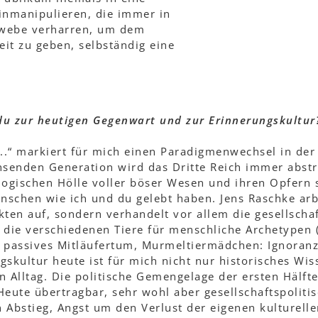
nmanipulieren, die immer in
hwebe verharren, um dem
it zu geben, selbständig eine
du zur heutigen Gegenwart und zur Erinnerungskultur
.“ markiert für mich einen Paradigmenwechsel in der 
senden Generation wird das Dritte Reich immer abstr
ogischen Hölle voller böser Wesen und ihren Opfern s
enschen wie ich und du gelebt haben. Jens Raschke arb
kten auf, sondern verhandelt vor allem die gesellsch
 die verschiedenen Tiere für menschliche Archetypen (
 passives Mitläufertum, Murmeltiermädchen: Ignoranz,
gskultur heute ist für mich nicht nur historisches Wi
n Alltag. Die politische Gemengelage der ersten Hälft
Heute übertragbar, sehr wohl aber gesellschaftspoliti
 Abstieg, Angst um den Verlust der eigenen kulturellen