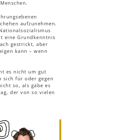
s Menschen.
fahrungsebenen
eschehen aufzunehmen.
 Nationalsozialismus
zt eine Grundkenntnis
ch gestrickt, aber
steigen kann – wenn
ht es nicht um gut
 sich für oder gegen
icht so, als gäbe es
tag, der von so vielen