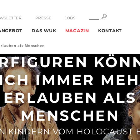
SUCHE
SUCHE
WSLETTER
PRESSE
JOBS
ANGEBOT
DAS WUK
MAGAZIN
KONTAKT
erlauben als Menschen
ERFIGUREN KÖN
ICH IMMER ME
ERLAUBEN ALS
MENSCHEN
N KINDERN VOM HOLOCAUST 