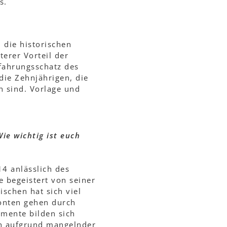
s.
 die historischen
terer Vorteil der
fahrungsschatz des
die Zehnjährigen, die
n sind. Vorlage und
ie wichtig ist euch
14 anlässlich des
 begeistert von seiner
schen hat sich viel
ronten gehen durch
umente bilden sich
ich aufgrund mangelnder