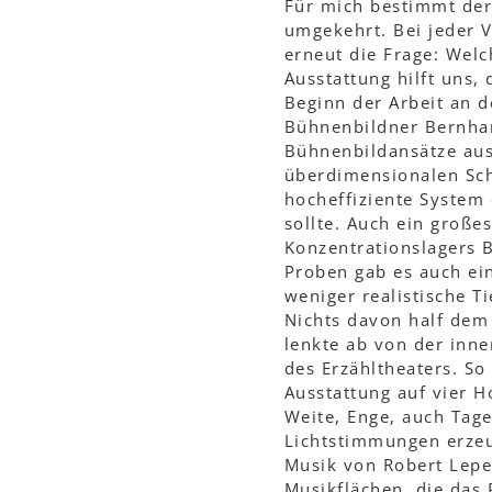
Für mich bestimmt der 
umgekehrt. Bei jeder V
erneut die Frage: Wel
Ausstattung hilft uns, 
Beginn der Arbeit an 
Bühnenbildner Bernhar
Bühnenbildansätze ausg
überdimensionalen Schr
hocheffiziente System
sollte. Auch ein großes
Konzentrationslagers 
Proben gab es auch ei
weniger realistische T
Nichts davon half dem 
lenkte ab von der inn
des Erzähltheaters. So
Ausstattung auf vier 
Weite, Enge, auch Tag
Lichtstimmungen erzeug
Musik von Robert Lepe
Musikflächen, die das 