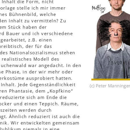
Inhalt die Form, nicht
orlage stelle ich mir immer
ches Bühnenbild, welche
den Inhalt zu vermitteln? Zu
dem Stück haben der
d Bauer und ich verschiedene
earbeitet, z.B. einen
eibtisch, der für das
 des Nationalsozialismus stehen
 realistisches Modell des
Buchenwald war angedacht. In den
ne Phase, in der wir mehr oder
ierkostüme ausprobiert hatten.
Inhalt. Jede Gegenständlichkeit
(c) Peter Manninge
eren Phantasie, dem „Kopfkino“
 reduzierte sich am Ende die
Hocker und einen Teppich. Räume,
eszeiten werden durch
t. Ähnlich reduziert ist auch die
nik. Wir entwickelten gemeinsam
Publikum niemals in eine