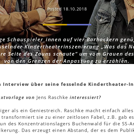
Posted 18.10.2018
ige Schauspieler_innen auf vier Barhockern genü
sselnder Kindertheaterinszenierung „Was das N
ere Seite des Zauns schaute“ um vom Grauen de
von den Grenzen der Anpassung zu erzählen.
 Interview über seine fesselnde Kindertheater-I
extvorlage von
Jens Raschke
interessiert?
iger als ein Geniestreich. Raschke macht einfach alles 
transformiert sie zu einer zeitlosen Fabel, z.B. gab e
un des Konzentrationslagers Buchenwald für die SS-A
lkerung. Das erzeugt einen Abstand, der es dem Publi