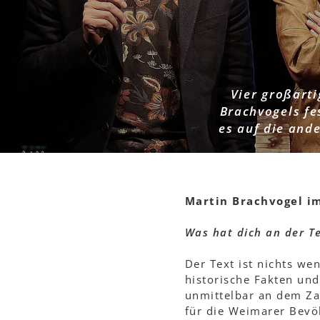
Menschen
Vier großart
Brachvogels fe
es auf die and
Martin Brachvogel im
Was hat dich an der T
Der Text ist nichts wen
historische Fakten und 
unmittelbar an dem Za
für die Weimarer Bevö