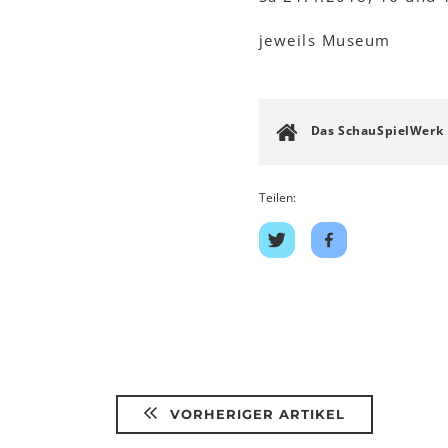
jeweils Museum
Das SchauSpielWerk
Teilen:
Auf
Auf
Twitter
Facebook
teilen
teilen
VORHERIGER ARTIKEL