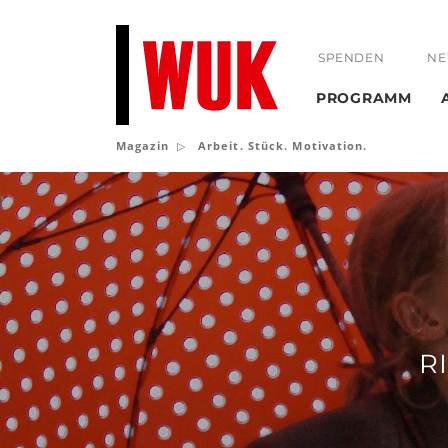
SPENDEN
NE
PROGRAMM
Magazin
Arbeit. Stück. Motivation.
Arbeit.
Stück.
Motivation.
R