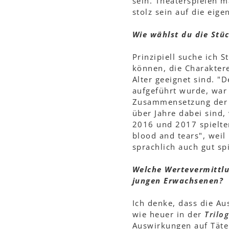
sein. Theaterspielen 
stolz sein auf die eig
Wie wählst du die Stü
Prinzipiell suche ich S
können, die Charaktere
Alter geeignet sind. 
aufgeführt wurde, war 
Zusammensetzung der Sp
über Jahre dabei sind, 
2016 und 2017 spielt
blood and tears", weil
sprachlich auch gut sp
Welche Wertevermittlu
jungen Erwachsenen?
Ich denke, dass die Au
wie heuer in der
Trilo
Auswirkungen auf Täter