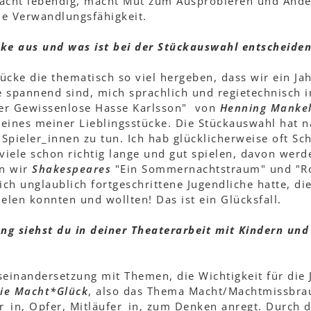
macht lebendig, macht Mut zum Ausprobieren und Ander
ene Verwandlungsfähigkeit.
cke aus und was ist bei der Stückauswahl entscheide
tücke die thematisch so viel hergeben, dass wir ein Ja
 spannend sind, mich sprachlich und regietechnisch i
"Der Gewissenlose Hasse Karlsson" von
Henning Mankel
eines meiner Lieblingsstücke. Die Stückauswahl hat n
ieler_innen zu tun. Ich hab glücklicherweise oft Sch
viele schon richtig lange und gut spielen, davon werde
en wir
Shakespeares
"Ein Sommernachtstraum" und "Ro
 ich unglaublich fortgeschrittene Jugendliche hatte, d
ielen konnten und wollten! Das ist ein Glücksfall.
ng siehst du in deiner Theaterarbeit mit Kindern und
seinandersetzung mit Themen, die Wichtigkeit für die
gie Macht*Glück
, also das Thema Macht/Machtmissbra
_in, Opfer, Mitläufer_in, zum Denken anregt. Durch d