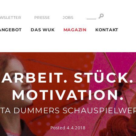
SUCHE
SUCHE
WSLETTER
PRESSE
JOBS
ANGEBOT
DAS WUK
MAGAZIN
KONTAKT
ARBEIT. STÜCK.
MOTIVATION.
ITA DUMMERS SCHAUSPIELWE
Posted 4.4.2018