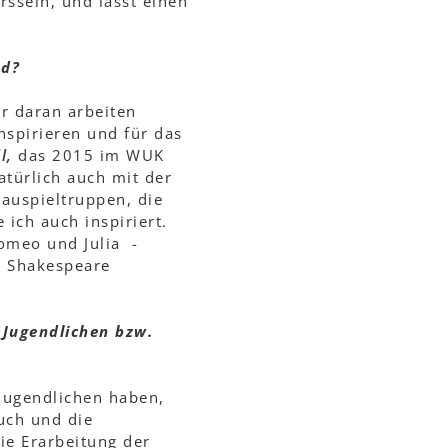
ssein, und lässt einen
nd?
hr daran arbeiten
nspirieren und für das
l,
das 2015 im WUK
atürlich auch mit der
auspieltruppen, die
 ich auch inspiriert.
meo und Julia -
ie Shakespeare
 Jugendlichen bzw.
 Jugendlichen haben,
uch und die
ie Erarbeitung der