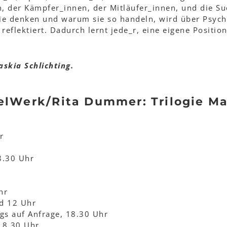
n, der Kämpfer_innen, der Mitläufer_innen, und die S
 sie denken und warum sie so handeln, wird über Psyc
reflektiert. Dadurch lernt jede_r, eine eigene Positio
skia Schlichting.
elWerk/Rita Dummer: Trilogie M
r
r
8.30 Uhr
hr
d 12 Uhr
gs auf Anfrage, 18.30 Uhr
18.30 Uhr