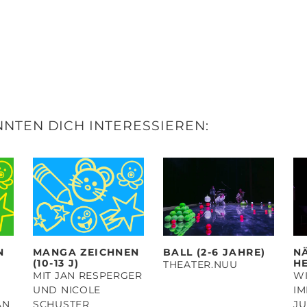
NTEN DICH INTERESSIEREN:
N
MANGA ZEICHNEN
BALL (2-6 JAHRE)
N
(10-13 J)
HE
THEATER.NUU
MIT JAN RESPERGER
WI
UND NICOLE
I
AN
SCHUSTER
J