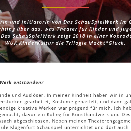
urin und Initiatorin von Das SchauSpielWerk im 
chting über das, was Theater für Kinder und Jug
 Das SchauSpielWerk zeigt 2018 in einer Kopro
WUK KinderKultur die Trilogie Macht*Glück.
lWerk entstanden?
nde und Auslöser. In meiner Kindheit haben wir in un
erstücken gearbeitet, Kostüme gebastelt, und dann ga
endige kreative Werken war prägend für mich. Ich hab
gemacht, davor ein Kolleg für Kunsthandwerk und Des
msach abgeschlossen. Neben meinen Theaterengagemen
ule Klagenfurt Schauspiel unterrichtet und dort auch 