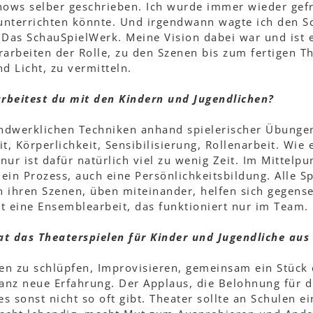
ows selber geschrieben. Ich wurde immer wieder gefra
unterrichten könnte. Und irgendwann wagte ich den Sc
Das SchauSpielWerk. Meine Vision dabei war und ist e
rbeiten der Rolle, zu den Szenen bis zum fertigen Th
 Licht, zu vermitteln.
rbeitest du mit den Kindern und Jugendlichen?
andwerklichen Techniken anhand spielerischer Übungen
, Körperlichkeit, Sensibilisierung, Rollenarbeit. Wie 
ur ist dafür natürlich viel zu wenig Zeit. Im Mittelpu
 ein Prozess, auch eine Persönlichkeitsbildung. Alle S
an ihren Szenen, üben miteinander, helfen sich gegens
ist eine Ensemblearbeit, das funktioniert nur im Team.
t das Theaterspielen für Kinder und Jugendliche aus 
len zu schlüpfen, Improvisieren, gemeinsam ein Stück
ganz neue Erfahrung. Der Applaus, die Belohnung für d
es sonst nicht so oft gibt. Theater sollte an Schulen e