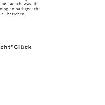
uche danach, was die
hologien nachgedacht,
n zu beziehen.
acht*Glück