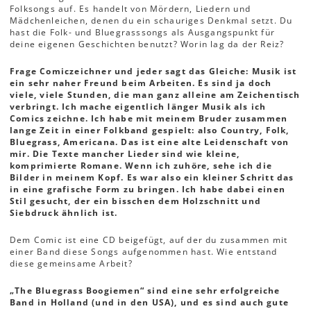
Folksongs auf. Es handelt von Mördern, Liedern und
Mädchenleichen, denen du ein schauriges Denkmal setzt. Du
hast die Folk- und Bluegrasssongs als Ausgangspunkt für
deine eigenen Geschichten benutzt? Worin lag da der Reiz?
Frage Comiczeichner und jeder sagt das Gleiche: Musik ist
ein sehr naher Freund beim Arbeiten. Es sind ja doch
viele, viele Stunden, die man ganz alleine am Zeichentisch
verbringt. Ich mache eigentlich länger Musik als ich
Comics zeichne. Ich habe mit meinem Bruder zusammen
lange Zeit in einer Folkband gespielt: also Country, Folk,
Bluegrass, Americana. Das ist eine alte Leidenschaft von
mir. Die Texte mancher Lieder sind wie kleine,
komprimierte Romane. Wenn ich zuhöre, sehe ich die
Bilder in meinem Kopf. Es war also ein kleiner Schritt das
in eine grafische Form zu bringen. Ich habe dabei einen
Stil gesucht, der ein bisschen dem Holzschnitt und
Siebdruck ähnlich ist.
Dem Comic ist eine CD beigefügt, auf der du zusammen mit
einer Band diese Songs aufgenommen hast. Wie entstand
diese gemeinsame Arbeit?
„The Bluegrass Boogiemen“ sind eine sehr erfolgreiche
Band in Holland (und in den USA), und es sind auch gute