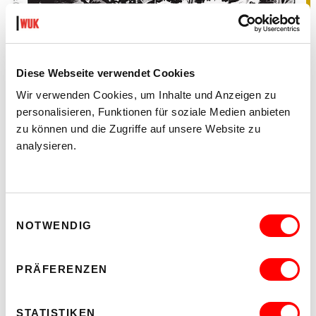
Diese Webseite verwendet Cookies
Wir verwenden Cookies, um Inhalte und Anzeigen zu
personalisieren, Funktionen für soziale Medien anbieten
zu können und die Zugriffe auf unsere Website zu
analysieren.
Einwilligungsauswahl
NOTWENDIG
Fantasy und Horror wurden und werden bis in die Gegenwart
massenwirksam vom Medium Film bedient. Drehbuchautoren
und Regisseure (fast ausschließlich Männer) plündern mehr
oder minder schamlos den Fundus an Figuren, Schauplätzen
PRÄFERENZEN
und Situationen, welche nicht nur, aber auch ein Autor wie
Lovecraft geschaffen hat. Der Wunsch nach Flucht aus der
„Realität“ als Massenphänomen, Eskapismus als Reaktion
nicht zuletzt auf soziale, ökonomische und ökologische
STATISTIKEN