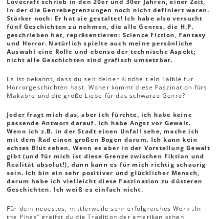
Lovecraft schrieb in den 20er und 30er Jahren, einer Zeit,
in der die Genrebegrenzungen noch nicht definiert waren.
Stärker noch: Er hat sie gestaltet! Ich habe also versucht
fünf Geschichten zu nehmen, die alle Genres, die H.P.
geschrieben hat, repräsentieren: Science Fiction, Fantasy
und Horror. Natürlich spielte auch meine persönliche
Auswahl eine Rolle und ebenso der technische Aspekt;
nicht alle Geschichten sind grafisch umsetzbar.
Es ist bekannt, dass du seit deiner Kindheit ein Faible für
Horrorgeschichten hast. Woher kommt diese Faszination fürs
Makabre und die große Liebe für das schwarze Genre?
Jeder fragt mich das, aber ich fürchte, ich habe keine
passende Antwort darauf. Ich habe Angst vor Gewalt.
Wenn ich z.B. in der Stadt einen Unfall sehe, mache ich
mit dem Rad einen großen Bogen darum. Ich kann kein
echtes Blut sehen. Wenn es aber in der Vorstellung Gewalt
gibt (und für mich ist diese Grenze zwischen Fiktion und
Realität absolut!), dann kann es für mich richtig schaurig
sein. Ich bin ein sehr positiver und glücklicher Mensch,
darum habe ich vielleicht diese Faszination zu düsteren
Geschichten. Ich weiß es einfach nicht.
Für dein neuestes, mittlerweile sehr erfolgreiches Werk „In
the Pines“ greifst du die Tradition der amerikanischen