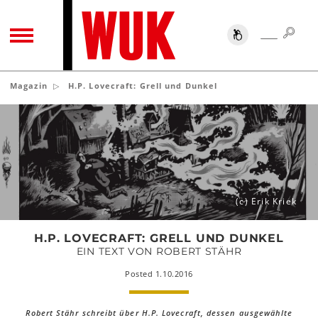
SUC
SUCHE
TOGGLE NAVIGATION
Magazin
H.P. Lovecraft: Grell und Dunkel
H.P.
Lovecraft:
Grell
und
Dunkel
(c) Erik Kriek
H.P. LOVECRAFT: GRELL UND DUNKEL
EIN TEXT VON ROBERT STÄHR
Posted 1.10.2016
Robert Stähr schreibt über H.P. Lovecraft, dessen ausgewählte