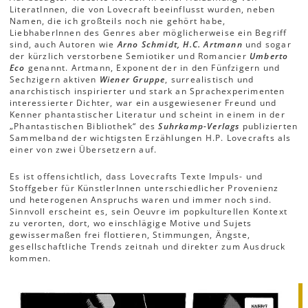
LiteratInnen, die von Lovecraft beeinflusst wurden, neben
Namen, die ich großteils noch nie gehört habe,
LiebhaberInnen des Genres aber möglicherweise ein Begriff
sind, auch Autoren wie
Arno Schmidt, H.C. Artmann
und sogar
der kürzlich verstorbene Semiotiker und Romancier
Umberto
Eco
genannt. Artmann, Exponent der in den Fünfzigern und
Sechzigern aktiven
Wiener Gruppe
, surrealistisch und
anarchistisch inspirierter und stark an Sprachexperimenten
interessierter Dichter, war ein ausgewiesener Freund und
Kenner phantastischer Literatur und scheint in einem in der
„Phantastischen Bibliothek“ des
Suhrkamp-Verlags
publizierten
Sammelband der wichtigsten Erzählungen H.P. Lovecrafts als
einer von zwei Übersetzern auf.
Es ist offensichtlich, dass Lovecrafts Texte Impuls- und
Stoffgeber für KünstlerInnen unterschiedlicher Provenienz
und heterogenen Anspruchs waren und immer noch sind.
Sinnvoll erscheint es, sein Oeuvre im popkulturellen Kontext
zu verorten, dort, wo einschlägige Motive und Sujets
gewissermaßen frei flottieren, Stimmungen, Ängste,
gesellschaftliche Trends zeitnah und direkter zum Ausdruck
kommen.