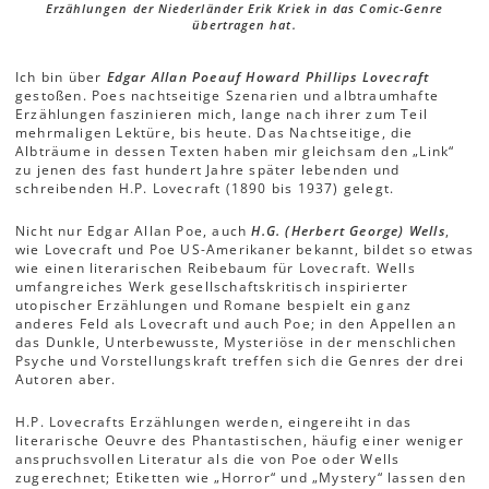
Erzählungen der Niederländer Erik Kriek in das Comic-Genre
übertragen hat.
Ich bin über
Edgar Allan Poe
auf Howard Phillips Lovecraft
gestoßen. Poes nachtseitige Szenarien und albtraumhafte
Erzählungen faszinieren mich, lange nach ihrer zum Teil
mehrmaligen Lektüre, bis heute. Das Nachtseitige, die
Albträume in dessen Texten haben mir gleichsam den „Link“
zu jenen des fast hundert Jahre später lebenden und
schreibenden H.P. Lovecraft (1890 bis 1937) gelegt.
Nicht nur Edgar Allan Poe, auch
H.G. (Herbert George) Wells
,
wie Lovecraft und Poe US-Amerikaner bekannt, bildet so etwas
wie einen literarischen Reibebaum für Lovecraft. Wells
umfangreiches Werk gesellschaftskritisch inspirierter
utopischer Erzählungen und Romane bespielt ein ganz
anderes Feld als Lovecraft und auch Poe; in den Appellen an
das Dunkle, Unterbewusste, Mysteriöse in der menschlichen
Psyche und Vorstellungskraft treffen sich die Genres der drei
Autoren aber.
H.P. Lovecrafts Erzählungen werden, eingereiht in das
literarische Oeuvre des Phantastischen, häufig einer weniger
anspruchsvollen Literatur als die von Poe oder Wells
zugerechnet; Etiketten wie „Horror“ und „Mystery“ lassen den