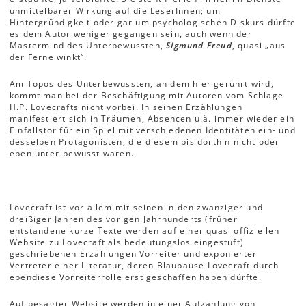
unmittelbarer Wirkung auf die LeserInnen; um
Hintergründigkeit oder gar um psychologischen Diskurs dürfte
es dem Autor weniger gegangen sein, auch wenn der
Mastermind des Unterbewussten,
Sigmund Freud
, quasi „aus
der Ferne winkt“.
Am Topos des Unterbewussten, an dem hier gerührt wird,
kommt man bei der Beschäftigung mit Autoren vom Schlage
H.P. Lovecrafts nicht vorbei. In seinen Erzählungen
manifestiert sich in Träumen, Absencen u.ä. immer wieder ein
Einfallstor für ein Spiel mit verschiedenen Identitäten ein- und
desselben Protagonisten, die diesem bis dorthin nicht oder
eben unter-bewusst waren.
Lovecraft ist vor allem mit seinen in den zwanziger und
dreißiger Jahren des vorigen Jahrhunderts (früher
entstandene kurze Texte werden auf einer quasi offiziellen
Website zu Lovecraft als bedeutungslos eingestuft)
geschriebenen Erzählungen Vorreiter und exponierter
Vertreter einer Literatur, deren Blaupause Lovecraft durch
ebendiese Vorreiterrolle erst geschaffen haben dürfte.
Auf besagter Website werden in einer Aufzählung von