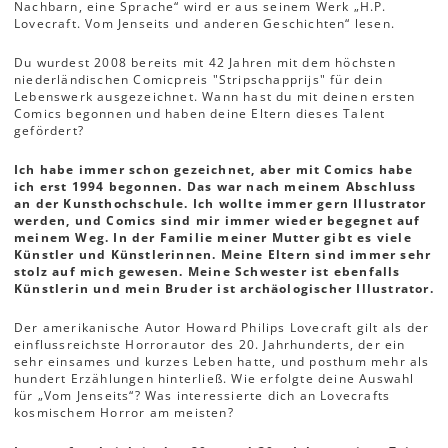
Nachbarn, eine Sprache“ wird er aus seinem Werk „H.P.
Lovecraft. Vom Jenseits und anderen Geschichten“ lesen.
Du wurdest 2008 bereits mit 42 Jahren mit dem höchsten
niederländischen Comicpreis "Stripschapprijs" für dein
Lebenswerk ausgezeichnet. Wann hast du mit deinen ersten
Comics begonnen und haben deine Eltern dieses Talent
gefördert?
Ich habe immer schon gezeichnet, aber mit Comics habe
ich erst 1994 begonnen. Das war nach meinem Abschluss
an der Kunsthochschule. Ich wollte immer gern Illustrator
werden, und Comics sind mir immer wieder begegnet auf
meinem Weg. In der Familie meiner Mutter gibt es viele
Künstler und Künstlerinnen. Meine Eltern sind immer sehr
stolz auf mich gewesen. Meine Schwester ist ebenfalls
Künstlerin und mein Bruder ist archäologischer Illustrator.
Der amerikanische Autor Howard Philips Lovecraft gilt als der
einflussreichste Horrorautor des 20. Jahrhunderts, der ein
sehr einsames und kurzes Leben hatte, und posthum mehr als
hundert Erzählungen hinterließ. Wie erfolgte deine Auswahl
für „Vom Jenseits“? Was interessierte dich an Lovecrafts
kosmischem Horror am meisten?