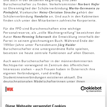
und auch in der aktuellen Regierung sind zwei
Burschenschafter zu finden. Verkehrsminister
Norbert Hofer
ist Ehrenmitglied der Schülerverbindung
Marko-Germania zu
Pinkafeld
, Vizekanzler
Heinz-Christian Strache
gehört der
Schülerverbindung
Vandalia
an. Und auch in den Kabinetten
finden sich unter den Mitarbeitern zahlreiche Korporierte.
Für die FPÖ sind Burschenschaften eine wichtige
Personalreserve, als „stille Machtergreifung“ bezeichnet der
Autor
Hans-Henning Scharsach
die Entwicklung innerhalb der
Partei in seinem gleichnamigen Buch. Während Ende der
1990er-Jahre unter Parteiobmann
Jörg Haider
Burschenschafter eine untergeordnete Rolle spielten,
besetzen sie heute zentrale Funktionen auf allen Ebenen.
Auch wenn Burschenschafter in der männerdominierten
Rechtspartei vorwiegend im Zentrum des öffentlichen
Interesses stehen – auch Frauen haben in Österreich ihre
eigenen Verbindungen, rund dreißig
Studentinnenverbindungen existieren aktuell. Die
deutschnationalen Mädelschafterinnen unter ihnen
unterscheiden sich ideologisch kaum von den
Burschenschaften („Ehre, Freiheit, Vaterland“) und müssten
als politische Subjekte und Anhängerinnen eines
menschenfeindlichen Gedankenguts ebenso ernst genommen
werden, schreibt Politikwissenschaftlerin
Judith Götz
im
feministischen Magazin
an.schläge
. Prominentes Mitglied
Diese Webseite verwendet Cookies