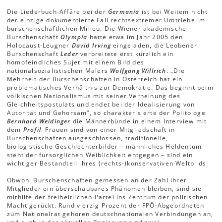
Die Liederbuch-Affäre bei der
Germania
ist bei Weitem nicht
der einzige dokumentierte Fall rechtsextremer Umtriebe im
burschenschaftlichen Milieu. Die Wiener akademische
Burschenschaft
Olympia
hatte etwa im Jahr 2005 den
Holocaust-Leugner
David Irving
eingeladen, die Leobener
Burschenschaft
Leder
verbreitete erst kürzlich ein
homofeindliches Sujet mit einem Bild des
nationalsozialistischen Malers
Wolfgang Willrich
. „Die
Mehrheit der Burschenschaften in Österreich hat ein
problematisches Verhältnis zur Demokratie. Das beginnt beim
völkischen Nationalismus mit seiner Verneinung des
Gleichheitspostulats und endet bei der Idealisierung von
Autorität und Gehorsam“, so charakterisierte der Politologe
Bernhard Weidinger
die Männerbünde in einem Interview mit
dem
Profil
. Frauen sind von einer Mitgliedschaft in
Burschenschaften ausgeschlossen, traditionelle,
biologistische Geschlechterbilder – männliches Heldentum
steht der fürsorglichen Weiblichkeit entgegen – sind ein
wichtiger Bestandteil ihres (rechts-)konservativen Weltbilds.
Obwohl Burschenschaften gemessen an der Zahl ihrer
Mitglieder ein überschaubares Phänomen bleiben, sind sie
mithilfe der freiheitlichen Partei ins Zentrum der politischen
Macht gerückt. Rund vierzig Prozent der FPÖ-Abgeordneten
zum Nationalrat gehören deutschnationalen Verbindungen an,