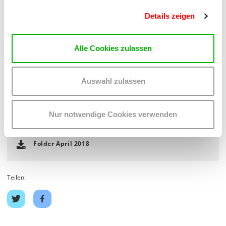
Umtrieben und verweist lediglich auf das Verbotsgesetz. So
wichtig dieses Bundesverfassungsgesetz auch ist – als
Details zeigen
alleiniger moralischer Kompass sollte es einer
österreichischen Regierung nicht dienen.
Alle Cookies zulassen
Brigitte Theißl lebt als freie Journalistin und feministische
Erwachsenenbildnerin in Wien. Sie bloggt unter
Auswahl zulassen
www.denkwerkstattblog.net
.
Nur notwendige Cookies verwenden
DOWNLOADS
Folder April 2018
Teilen:
Auf
Auf
Twitter
Facebook
teilen
teilen