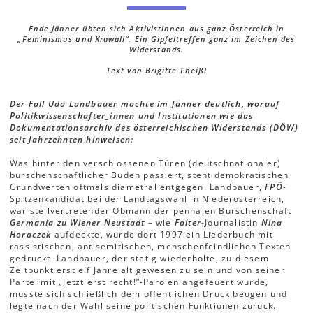
Ende Jänner übten sich Aktivistinnen aus ganz Österreich in
„Feminismus und Krawall“. Ein Gipfeltreffen ganz im Zeichen des
Widerstands.
Text von Brigitte Theißl
Der Fall Udo Landbauer machte im Jänner deutlich, worauf
Politikwissenschafter_innen und Institutionen wie das
Dokumentationsarchiv des österreichischen Widerstands (DÖW)
seit Jahrzehnten hinweisen:
Was hinter den verschlossenen Türen (deutschnationaler)
burschenschaftlicher Buden passiert, steht demokratischen
Grundwerten oftmals diametral entgegen. Landbauer,
FPÖ
-
Spitzenkandidat bei der Landtagswahl in Niederösterreich,
war stellvertretender Obmann der pennalen Burschenschaft
Germania zu Wiener Neustadt
– wie
Falter
-Journalistin
Nina
Horaczek
aufdeckte, wurde dort 1997 ein Liederbuch mit
rassistischen, antisemitischen, menschenfeindlichen Texten
gedruckt. Landbauer, der stetig wiederholte, zu diesem
Zeitpunkt erst elf Jahre alt gewesen zu sein und von seiner
Partei mit „Jetzt erst recht!“-Parolen angefeuert wurde,
musste sich schließlich dem öffentlichen Druck beugen und
legte nach der Wahl seine politischen Funktionen zurück.