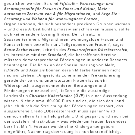
gestrichen werden. Es sind F
iftitu% – Vernetzungs- und
Beratungsstelle für Frauen in Kunst und Kultur
, M
aiz –
autonomes Zentrum von & für Migrantinnen
, und
Arge Sie –
Beratung und Wohnen für wohnungslose Frauen
,
Organisationen, die sich besonders prekären Gruppen widmen
– und diese Arbeit künftig massiv einschränken müssen, sollte
sich keine andere Lösung finden. Der Einsatz für
Sexarbeiterinnen, Migrantinnen, wohnungslose Frauen und
Künstlerinnen betreffe nur „Teilgruppen von Frauen“, sagte
Beate Zechmeister
, Leiterin des
Frauenreferats Oberösterreich
,
im Interview mit dem
Standard
, die betroffenen Vereine
müssten dementsprechend Förderungen in anderen Ressorts
beantragen. Die Kritik an der Spezialisierung von
Maiz
,
Fiftitu%
und
Arge Sie
können deren Mitarbeiterinnen nicht
nachvollziehen. „Angesichts zunehmender Prekarisierung
gerade der von uns unterstützten Frauen ist es ein
Widerspruch, ausgerechnet deren Beratungen und
Förderungen einzustellen“, ließen sie die zuständige
Landesrätin
Christine Haberlander
(
ÖVP
) in einer Aussendung
wissen. Nicht einmal 60.000 Euro sind es, die sich das Land
jährlich durch die Streichung der Förderungen erspart, das
ausgerufene Credo „Oberösterreich muss sparen“ wird
dennoch allerorts ins Feld geführt. Und gespart wird auch bei
der sozialen Infrastruktur – was wiederum Frauen besonders
betrifft. Mit 1. Februar wurde eine Kindergartengebühr
eingeführt, Nachmittagsbetreuung ist nun kostenpflichtig.