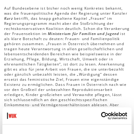
Auf Bundesebene ist bisher noch wenig Konkretes bekannt,
was die frauenpolitische Agenda der Regierung unter Kanzler
Kurz
betrifft, das knapp gehaltene Kapitel „Frauen“ im
Regierungsprogramm macht aber die Stoßrichtung der
rechtskonservativen Koalition deutlich. Schon die Verankerung
der Frauensektion im
Ministerium für Familien und Jugend
ist
als klare Botschaft zu deuten: Frauen- und Familienpolitik
gehören zusammen. „Frauen in Österreich übernehmen und
tragen heute Verantwortung in allen gesellschaftlichen und
lebensentscheidenden Bereichen wie beispielsweise in der
Erziehung, Pflege, Bildung, Wirtschaft, Umwelt oder in
ehrenamtlichen Tätigkeiten“, ist dort zu lesen. Anerkennung
gibt es also für jene Arbeit von Frauen, die sie unterbezahlt
oder gänzlich unbezahlt leisten, die „Würdigung“ dessen
ersetzt das feministische Ziel, Frauen eine eigenständige
Existenz zu ermöglichen. Dass Frauen in Österreich nach wie
vor den Großteil der unbezahlten Reproduktionsarbeit
erledigen, Kinder großziehen und Verwandte pflegen, lässt
sich schlussendlich an den geschlechtsspezifischen
Einkommens- und Vermögensverhältnissen ablesen. Aber
auch die Bewertung von Berufen, in denen überwiegend
Frauen arbeiten – ob als Lehrerin, Altenpflegerin oder
Bibliothekarin – trägt zum Gender Pay Gap bei, der
hierzulande bei rund 22 Prozent liegt – in der Pension wächst
die Einkommensschere auf ganze 38 Prozent an.