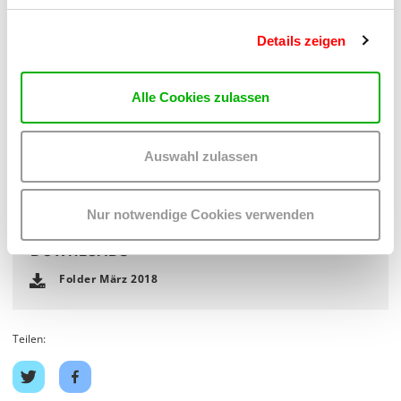
Volksbegehren zur Unterschrift aufliegen. Vom Retro-Kurs der
Regierung lassen sich die Initiator_innen nicht einschüchtern:
„Wenn Menschen Diskriminierungen und Bedrohungen
Details zeigen
erkennen, müssen sie eingreifen“, sagte
Lena Jäger
,
Projektleiterin beim Frauenvolksbegehren, dem feministischen
Magazin
an.schläge
.
Alle Cookies zulassen
Brigitte Theißl lebt als freie Journalistin und feministische
Auswahl zulassen
Erwachsenenbildnerin in Wien. Sie bloggt unter
www.denkwerkstattblog.net
.
Nur notwendige Cookies verwenden
DOWNLOADS
Folder März 2018
Teilen:
Auf
Auf
Twitter
Facebook