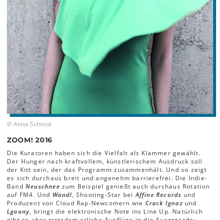
© Anita Schmid
ZOOM! 2016
Die Kuratoren haben sich die Vielfalt als Klammer gewählt.
Der Hunger nach kraftvollem, künstlerischem Ausdruck soll
der Kitt sein, der das Programm zusammenhält. Und so zeigt
es sich durchaus breit und angenehm barrierefrei. Die Indie-
Band
Neuschnee
zum Beispiel genießt auch durchaus Rotation
auf FM4. Und
Wandl
, Shooting-Star bei
Affine Records
und
Produzent von Cloud Rap-Newcomern wie
Crack Ignaz
und
Lgoony
, bringt die elektronische Note ins Line Up. Natürlich
gibt es aber trotzdem etliche Ausflüge in die Avantgarde: