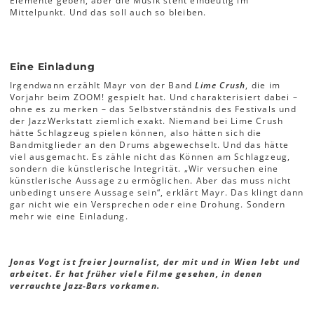
Elemente geben, aber die Musik steht eindeutig im
Mittelpunkt. Und das soll auch so bleiben.
Eine Einladung
Irgendwann erzählt Mayr von der Band
Lime Crush
, die im
Vorjahr beim ZOOM! gespielt hat. Und charakterisiert dabei –
ohne es zu merken – das Selbstverständnis des Festivals und
der JazzWerkstatt ziemlich exakt. Niemand bei Lime Crush
hätte Schlagzeug spielen können, also hätten sich die
Bandmitglieder an den Drums abgewechselt. Und das hätte
viel ausgemacht. Es zähle nicht das Können am Schlagzeug,
sondern die künstlerische Integrität. „Wir versuchen eine
künstlerische Aussage zu ermöglichen. Aber das muss nicht
unbedingt unsere Aussage sein“, erklärt Mayr. Das klingt dann
gar nicht wie ein Versprechen oder eine Drohung. Sondern
mehr wie eine Einladung.
Jonas Vogt ist freier Journalist, der mit und in Wien lebt und
arbeitet. Er hat früher viele Filme gesehen, in denen
verrauchte Jazz-Bars vorkamen.