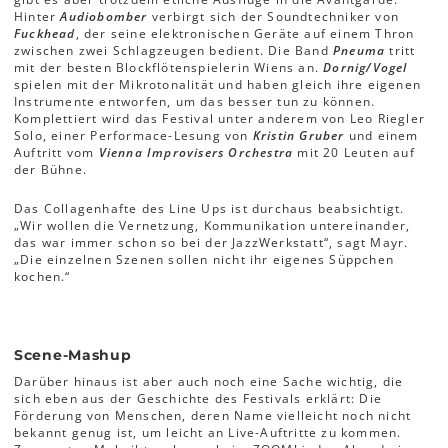
Hinter
Audiobomber
verbirgt sich der Soundtechniker von
Fuckhead
, der seine elektronischen Geräte auf einem Thron
zwischen zwei Schlagzeugen bedient. Die Band
Pneuma
tritt
mit der besten Blockflötenspielerin Wiens an.
Dornig/Vogel
spielen mit der Mikrotonalität und haben gleich ihre eigenen
Instrumente entworfen, um das besser tun zu können.
Komplettiert wird das Festival unter anderem von Leo Riegler
Solo, einer Performace-Lesung von
Kristin Gruber
und einem
Auftritt vom
Vienna Improvisers Orchestra
mit 20 Leuten auf
der Bühne.
Das Collagenhafte des Line Ups ist durchaus beabsichtigt.
„Wir wollen die Vernetzung, Kommunikation untereinander,
das war immer schon so bei der JazzWerkstatt“, sagt Mayr.
„Die einzelnen Szenen sollen nicht ihr eigenes Süppchen
kochen.“
Scene-Mashup
Darüber hinaus ist aber auch noch eine Sache wichtig, die
sich eben aus der Geschichte des Festivals erklärt: Die
Förderung von Menschen, deren Name vielleicht noch nicht
bekannt genug ist, um leicht an Live-Auftritte zu kommen.