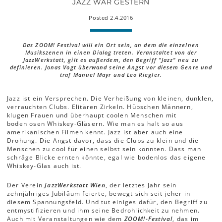
JAZZ WAR GESTERN
Posted 2.4.2016
Das ZOOM! Festival will ein Ort sein, an dem die einzelnen
Musikszenen in einen Dialog treten. Veranstaltet von der
JazzWerkstatt, gilt es außerdem, den Begriff "Jazz" neu zu
definieren. Jonas Vogt überwand seine Angst vor diesem Genre und
traf Manuel Mayr und Leo Riegler.
Jazz ist ein Versprechen. Die Verheißung von kleinen, dunklen,
verrauchten Clubs. Elitären Zirkeln. Hübschen Männern,
klugen Frauen und überhaupt coolen Menschen mit
bodenlosen Whiskey-Gläsern. Wie man es halt so aus
amerikanischen Filmen kennt. Jazz ist aber auch eine
Drohung. Die Angst davor, dass die Clubs zu klein und die
Menschen zu cool für einen selbst sein könnten. Dass man
schräge Blicke ernten könnte, egal wie bodenlos das eigene
Whiskey-Glas auch ist.
Der Verein
JazzWerkstatt Wien
, der letztes Jahr sein
zehnjähriges Jubiläum feierte, bewegt sich seit jeher in
diesem Spannungsfeld. Und tut einiges dafür, den Begriff zu
entmystifizieren und ihm seine Bedrohlichkeit zu nehmen.
Auch mit Veranstaltungen wie dem
ZOOM!-Festival
, das im