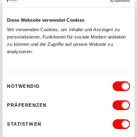
VORHERIGER ARTIKEL
Diese Webseite verwendet Cookies
Wir verwenden Cookies, um Inhalte und Anzeigen zu
ZU ALLEN ARTIKELN
personalisieren, Funktionen für soziale Medien anbieten
zu können und die Zugriffe auf unsere Website zu
analysieren.
NÄCHSTER ARTIKEL
Einwilligungsauswahl
NOTWENDIG
DIESE VERANSTALTUNGEN KÖNNTEN
PRÄFERENZEN
DICH INTERESSIEREN:
STATISTIKEN