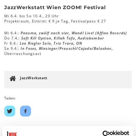
JazzWerkstatt Wien ZOOM! Festival
Mi 6.4. bis So 10.4., 20 Uhr
Projektraum, Eintritt: € 9 je Tag, Festivalpass € 27
Mi 6.4.:
Pneuma, zwölf nach vier, Wandl Live! (Affine Records)
Do 7.4.:
Soft Kill Option, Killah Tofu, Audiobomber
Fr 8.4.:
Leo Riegler Solo, Trio Trara, ON
Sa 9.4.:
In Feses, Wiesinger/Preuschl/Cajado/Balashov,
Überraschungsact
JazzWerkstatt
Teilen:
Auf
Auf
Twitter
Facebook
teilen
teilen