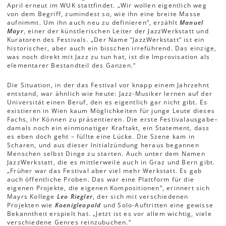
April erneut im WUK stattfindet. „Wir wollen eigentlich weg
von dem Begriff, zumindest so, wie ihn eine breite Masse
aufnimmt. Um ihn auch neu zu definieren“, erzählt
Manuel
Mayr
, einer der künstlerischen Leiter der JazzWerkstatt und
Kuratoren des Festivals. „Der Name “JazzWerkstatt“ ist ein
historischer, aber auch ein bisschen irreführend. Das einzige,
was noch direkt mit Jazz zu tun hat, ist die Improvisation als
elementarer Bestandteil des Ganzen.“
Die Situation, in der das Festival vor knapp einem Jahrzehnt
entstand, war ähnlich wie heute: Jazz-Musiker lernen auf der
Universität einen Beruf, den es eigentlich gar nicht gibt. Es
existieren in Wien kaum Möglichkeiten für junge Leute dieses
Fachs, ihr Können zu präsentieren. Die erste Festivalausgabe–
damals noch ein einmonatiger Kraftakt, ein Statement, dass
es eben doch geht – füllte eine Lücke. Die Szene kam in
Scharen, und aus dieser Initialzündung heraus begannen
Menschen selbst Dinge zu starten. Auch unter dem Namen
JazzWerkstatt, die es mittlerweile auch in Graz und Bern gibt.
„Früher war das Festival aber viel mehr Werkstatt. Es gab
auch öffentliche Proben. Das war eine Plattform für die
eigenen Projekte, die eigenen Kompositionen“, erinnert sich
Mayrs Kollege
Leo Riegler
, der sich mit verschiedenen
Projekten wie
Koenigleopold
und Solo-Auftritten eine gewisse
Bekanntheit erspielt hat. „Jetzt ist es vor allem wichtig, viele
verschiedene Genres reinzubuchen.“