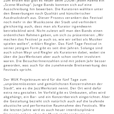
Zum ersten Mal gibt es heuer beim ZOOM! jeden Abend ein
„Scene-Mashup“. Junge Bands konnten sich auf eine
Ausschreibung hin bewerben. Die Kuratoren wählten unter
den Bewerbungen nach Qualität und künstlerischer
Ausdruckskraft aus. Dieser Prozess verankert das Festival
noch mehr in der Musikszene der Stadt und verhindert
gleichzeitig auch, dass man als Kurator irgendwann
betriebsblind wird. Nicht zuletzt will man den Bands einen
ordentlichen Rahmen geben, um sich zu präsentieren: „Wir
machen das Festival ja auch so, wie wir selbst als Musiker
spielen wollen“, erklärt Riegler. Das Fünf-Tage-Festival in
seiner jetzigen Form gibt es seit drei Jahren. Solange sind
auch schon Mayr und Riegler als Kuratoren dabei, wobei sie
über die JazzWerkstatt aber auch schon vorher involviert
waren. Die BesucherInnenzahlen sind mit jedem Jahr besser
geworden, was auch für die zunehmende Breitenwirkung des
Festivals spricht.
Der WUK Projektraum wird für die fünf Tage zum
„unprätentiösesten und gemütlichsten Konzertrahmen der
Stadt“, wie es die JazzWerkstatt nennt. Der Ort wird dafür
extra neu gestaltet. Im Vorfeld gibt es Umbauten, alles wird
abgehängt, ein Bar- und ein Konzertbereich eingerichtet. Aber
die Gestaltung bezieht sich natürlich auch auf die laufende
akustische und performative Raumnahme des Festivals. Wie
die letzten Jahre wird es auch heuer interdisziplinäre