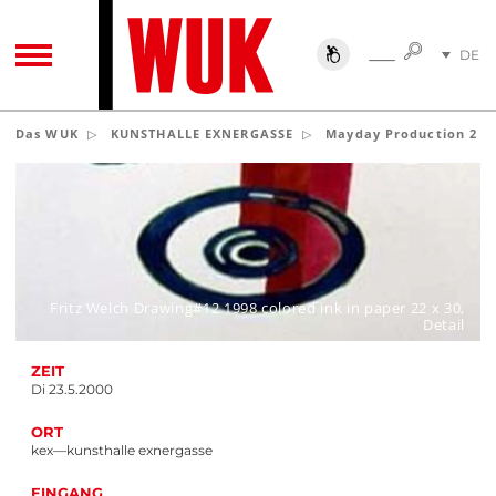
SUCHE
DE
SUCHE
TOGGLE NAVIGATION
EN
Das WUK
KUNSTHALLE EXNERGASSE
Mayday Production 2
Fritz Welch Drawing#12 1998 colored ink in paper 22 x 30,
Detail
ZEIT
Di 23.5.2000
ORT
kex—kunsthalle exnergasse
EINGANG