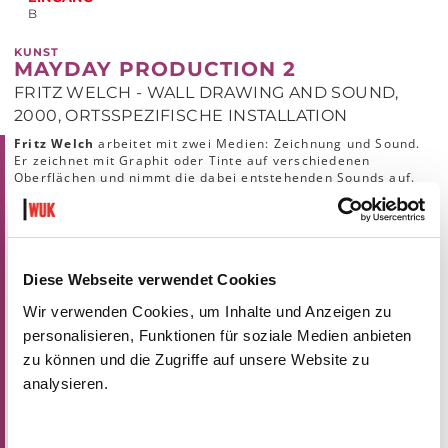
B
KUNST
MAYDAY PRODUCTION 2
FRITZ WELCH - WALL DRAWING AND SOUND,
2000, ORTSSPEZIFISCHE INSTALLATION
Fritz Welch
arbeitet mit zwei Medien: Zeichnung und Sound.
Er zeichnet mit Graphit oder Tinte auf verschiedenen
Oberflächen und nimmt die dabei entstehenden Sounds auf.
Beide Formen resultieren aus den kulturellen Produkten und
Beiprodukten, die sich um uns herum häufen (wie all der Mist)
und einem Prozess, der aus Auseinandernehmen, Zerstörung
und Regenerierung besteht.
Diese Webseite verwendet Cookies
Welch
lässt sich von Agit-Prop Graffiti, Flyers, chinesischen
Speisekartenmarginalia u.a. inspirieren, so wie durch
Wir verwenden Cookies, um Inhalte und Anzeigen zu
täglichen Ambient Sound und Gespräche. Objekte und Bilder,
personalisieren, Funktionen für soziale Medien anbieten
die jedes Leben oder jeden kulturellen Wert entbehren und
nicht einmal im Stande sind, als Kitsch abgetan zu werden,
zu können und die Zugriffe auf unsere Website zu
sowie Sounds, die sich an der Grenze von Musik und bloßen
analysieren.
Geräuschen bewegen. Für die Kunsthalle Exnergasse wird
Welch
eine überdeimensionale Wandzeichnung gestalten, die
er mit einer speziell erzeugten Soundcollage verknüpft.