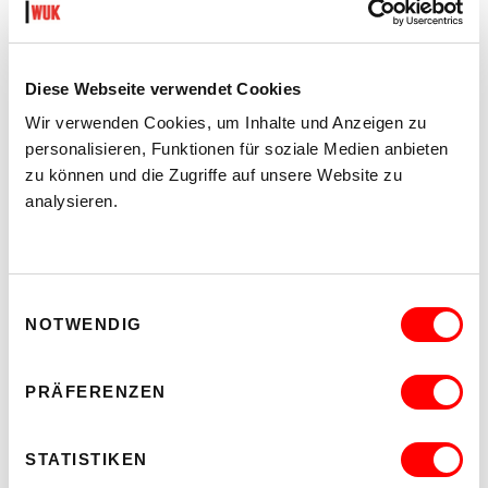
Diese Webseite verwendet Cookies
Wir verwenden Cookies, um Inhalte und Anzeigen zu
personalisieren, Funktionen für soziale Medien anbieten
zu können und die Zugriffe auf unsere Website zu
analysieren.
Einwilligungsauswahl
CONTACT IMPROVISATION JAM
NOTWENDIG
FÜR TANZENDE MIT VORERFAHRUNG
Ausgewählte Freitage ab 18.45 - 21.30 Uhr
PRÄFERENZEN
Flieger
Barrierefrei über Hublift G
STATISTIKEN
MEHR LESEN