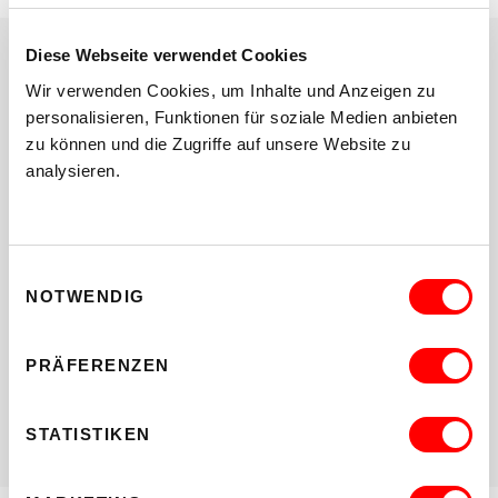
Diese Webseite verwendet Cookies
Wir verwenden Cookies, um Inhalte und Anzeigen zu
TICKETS/ VORVERKAUF/
personalisieren, Funktionen für soziale Medien anbieten
RESERVIERUNG
zu können und die Zugriffe auf unsere Website zu
analysieren.
Tickets erhältlich ab 27. Jänner 2025
Veranstaltungsort: Währinger Straße 59, 1090 Wien.
Museumssaal, Stiege A
Einwilligungsauswahl
NOTWENDIG
PRÄFERENZEN
Hinweis: barrierefrei für Rollstuhlfahrer*innen
STATISTIKEN