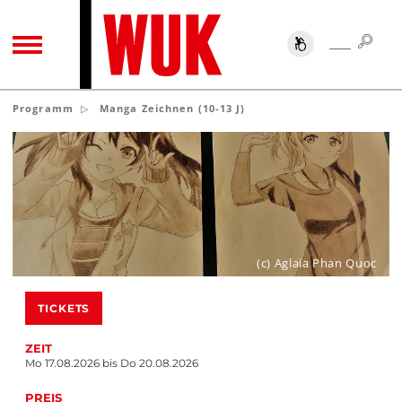
SUC
SUCHE
TOGGLE NAVIGATION
Programm
Manga Zeichnen (10-13 J)
(c) Aglaia Phan Quoc
TICKETS
ZEIT
Mo 17.08.2026 bis Do 20.08.2026
PREIS