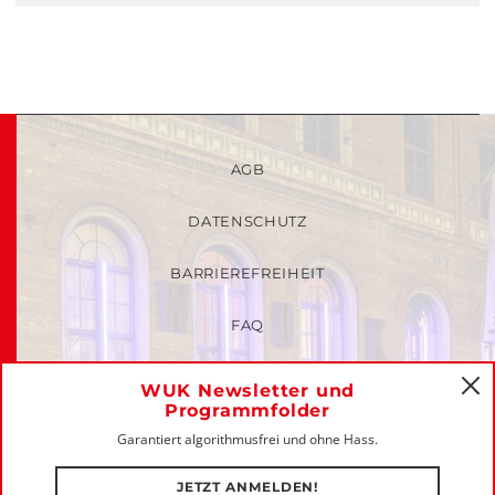
AGB
DATENSCHUTZ
BARRIEREFREIHEIT
FAQ
KINDER- UND JUGENDSCHUTZRICHTLINIEN
WUK Newsletter und
C
Programmfolder
MITGLIEDER-LOGIN
Garantiert algorithmusfrei und ohne Hass.
IMPRESSUM
JETZT ANMELDEN!