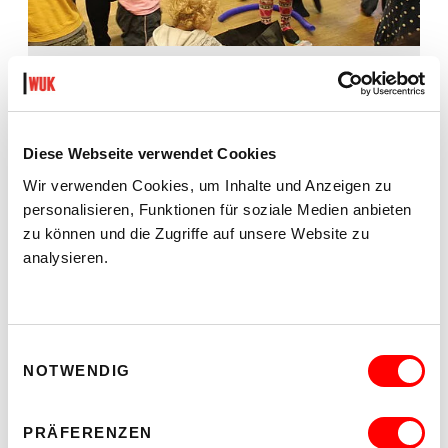
KINDER- & JUGEND
Comics zeichnen? Theater spielen? Ferienangebote?
Hier wirst du fündig!
MEHR
Diese Webseite verwendet Cookies
Wir verwenden Cookies, um Inhalte und Anzeigen zu
personalisieren, Funktionen für soziale Medien anbieten
zu können und die Zugriffe auf unsere Website zu
analysieren.
Einwilligungsauswahl
NOTWENDIG
KREATIVITÄT & HANDWERK
Papierschnitt, Malen, Bildhauerei?
Lass dich inspirieren und werde selbst kreativ.
PRÄFERENZEN
MEHR