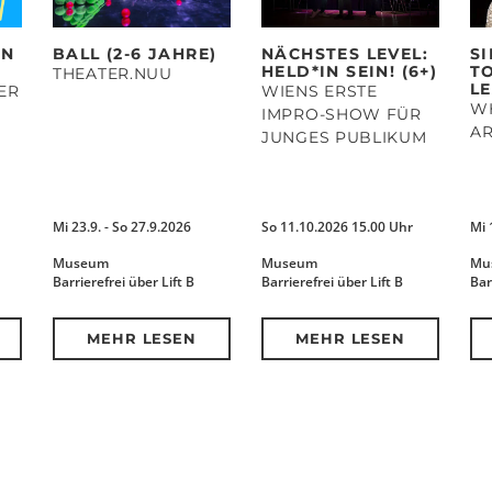
EN
BALL (2-6 JAHRE)
NÄCHSTES LEVEL:
S
HELD*IN SEIN! (6+)
T
THEATER.NUU
LE
ER
WIENS ERSTE
WH
IMPRO-SHOW FÜR
AR
JUNGES PUBLIKUM
Mi 23.9. - So 27.9.2026
So 11.10.2026 15.00 Uhr
Mi 
Museum
Museum
Mu
Barrierefrei über Lift B
Barrierefrei über Lift B
Bar
MEHR LESEN
MEHR LESEN