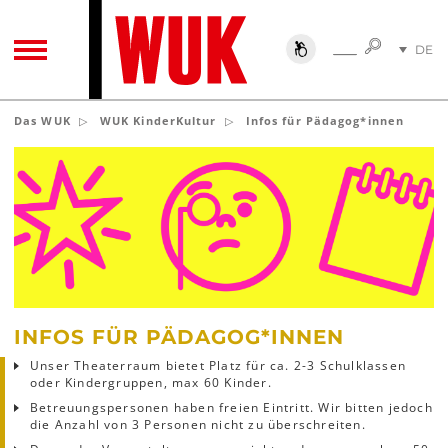
SUCHE
DE
SUCHE
TOGGLE NAVIGATION
EN
Das WUK
WUK KinderKultur
Infos für Pädagog*innen
INFOS FÜR PÄDAGOG*INNEN
Unser Theaterraum bietet Platz für ca. 2-3 Schulklassen
oder Kindergruppen, max 60 Kinder.
Betreuungspersonen haben freien Eintritt. Wir bitten jedoch
die Anzahl von 3 Personen nicht zu überschreiten.