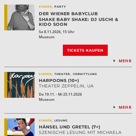
,
KINDER
PARTY
DER WIENER BABYCLUB
SHAKE BABY SHAKE: DJ USCHI &
KIDO SOON
So 8.11.2026, 15 Uhr
Museum
TICKETS KAUFEN
MEHR
,
,
KINDER
THEATER
VERMITTLUNG
HARPOONS (10+)
THEATER ZEPPELIN, UA
Do 19.11. - Mi 25.11.2026
Museum
MEHR
,
KINDER
LESUNG
HÄNSEL UND GRETEL (7+)
SZENISCHE LESUNG MIT MICHAELA