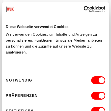
Haben sie noch Fragen? Schreiben sie uns ein mail:
kinderkultur
@
wuk
.
at
Diese Webseite verwendet Cookies
Hinweis: nicht barrierefrei für Rollstuhlfahrer_innen
Wir verwenden Cookies, um Inhalte und Anzeigen zu
personalisieren, Funktionen für soziale Medien anbieten
zu können und die Zugriffe auf unsere Website zu
analysieren.
Einwilligungsauswahl
NOTWENDIG
Wichtige Informationen für Schulklassen und Kindergruppen
PRÄFERENZEN
FÜR PÄDAGOG_INNEN
STATISTIKEN