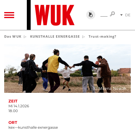
SUCHE
DE
SUCHE
TOGGLE NAVIGATION
EN
Das WUK
KUNSTHALLE EXNERGASSE
Trust-making?
(c) Milena Nowak
ZEIT
Mi 14.1.2026
18.00
ORT
kex—kunsthalle exnergasse