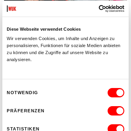
ON CHEWING SHOELACES: ART, MESS AND RADICAL KINSHIP
WAS, WENN MESS – DAS DURCHEINANDER – DIE
Diese Webseite verwendet Cookies
METHODE IST?
Wir verwenden Cookies, um Inhalte und Anzeigen zu
Do 17.9.2026 bis Sa 24.10.2026
personalisieren, Funktionen für soziale Medien anbieten
kex—kunsthalle exnergasse
zu können und die Zugriffe auf unsere Website zu
Barrierefrei über Lift B
analysieren.
MEHR LESEN
Einwilligungsauswahl
NOTWENDIG
PRÄFERENZEN
STATISTIKEN