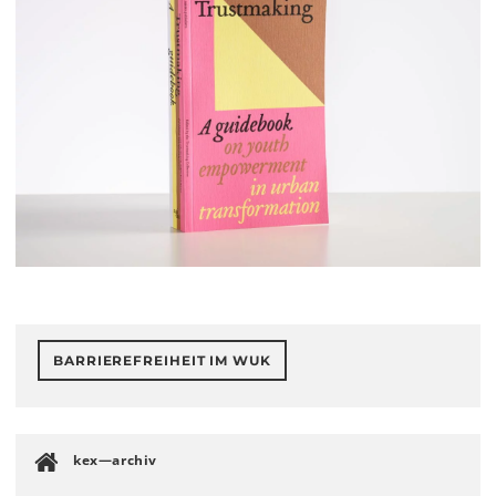
BARRIEREFREIHEIT IM WUK
kex—archiv