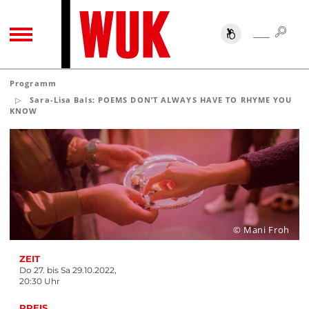
SUC
SUCHE
TOGGLE NAVIGATION
Programm
Sara-Lisa Bals: POEMS DON’T ALWAYS HAVE TO RHYME YOU
KNOW
© Mani Froh
ZEIT
Do 27. bis Sa 29.10.2022,
20:30 Uhr
PREIS