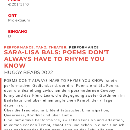
€ 20 | 15 | 10
ORT
Projektraum
EINGANG
D
,
PERFORMANCE, TANZ, THEATER
PERFORMANCE
SARA-LISA BALS: POEMS DON’T
ALWAYS HAVE TO RHYME YOU
KNOW
HUGGY BEARS 2022
POEMS DON’T ALWAYS HAVE TO RHYME YOU KNOW ist ein
performativer Gedichtband, der drei Poems enthält. Poems
über die Beziehung zwischen dem postmodernen Cowboy
Jonny und das Pferd Leah, die Begegnung zweier Göttinnen im
Badehaus und über einen ungleichen Kampf, der 7 Tage
dauern soll.
Über die Freundschaft, Identitätssuche, Emanzipation,
Queerness, Konflikt und über Liebe.
Eine immersive Performance, zwischen tension und attention,
in verschiedenen Tempi, chaotisch und schön in einer sinnlich
vereinnahmenden Rauminstallation an der Schwelle zum