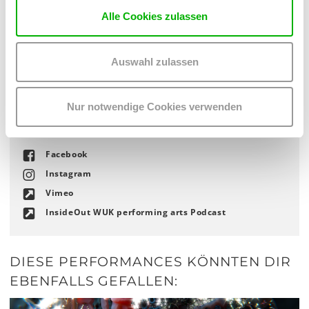
Aus bautechnischen Gründen stehen derzeit im Projektraum
Alle Cookies zulassen
nur 2 Rollstuhlplätze pro Vorstellung zur Verfügung. Wir
bitten um Anmeldung.
Auswahl zulassen
Bei allen Fragen erreichst du uns unter
performingarts
@
wuk
.
at
oder das Infobüro unter 01 401 210
Nur notwendige Cookies verwenden
FOLLOW US!
Facebook
Instagram
Vimeo
InsideOut WUK performing arts Podcast
DIESE PERFORMANCES KÖNNTEN DIR
EBENFALLS GEFALLEN: