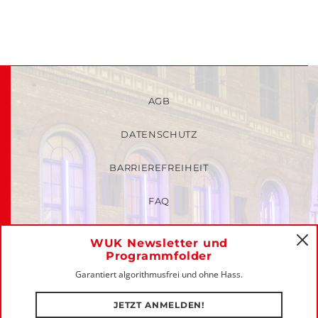
AGB
DATENSCHUTZ
BARRIEREFREIHEIT
FAQ
KINDER- UND JUGENDSCHUTZRICHTLINIEN
WUK Newsletter und
C
Programmfolder
MITGLIEDER-LOGIN
Garantiert algorithmusfrei und ohne Hass.
IMPRESSUM
JETZT ANMELDEN!