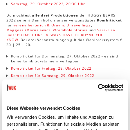
Samstag, 29. Oktober 2022, 20:30 Uhr
Du möchtest
alle drei Produktionen
der HUGGY BEARS
2022 sehen? Dann hol dir unser vergünstigtes
Kombiticket
für
verena herterich & Oravin: Unravellings
,
Maggessi/Morusiewicz: Wormhole Stories
und
Sara-Lisa
Bals: POEMS DON'T ALWAYS HAVE TO RHYME YOU
KNOW
. Bei drei Veranstaltungen gilt das Wahlpreissystem €
30 | 25 | 20.
Kombiticket für Donnerstag, 27. Oktober 2022 - es sind
keine Kombitickets mehr verfügbar
Kombiticket für Freitag, 28. Oktober 2022
Kombiticket für Samstag, 29. Oktober 2022
App ins WUK! Mit der
TicketGretchen-App
noch schneller
Karten sichern.
Inhaber_innen eines
Kulturpass
es melden sich mit ihren
Diese Webseite verwendet Cookies
Kartenwünsche sowie einem
Scan oder Foto
des gültigen
Ausweises bitte bei
performingarts
@
wuk
.
at
.
Wir verwenden Cookies, um Inhalte und Anzeigen zu
personalisieren, Funktionen für soziale Medien anbieten
Die
Abendkassa
öffnet eine
halbe Stunde vor
Vorstellungsbeginn
.