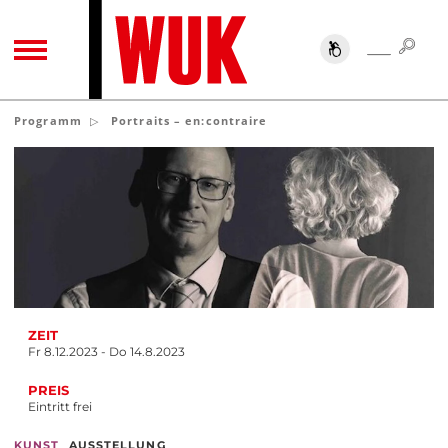
SUC
SUCHE
TOGGLE NAVIGATION
Programm
Portraits – en:contraire
ZEIT
Fr 8.12.2023 - Do 14.8.2023
PREIS
Eintritt frei
,
KUNST
AUSSTELLUNG