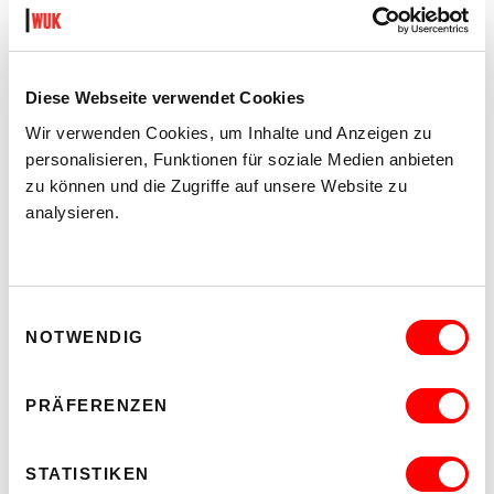
Diese Webseite verwendet Cookies
Wir verwenden Cookies, um Inhalte und Anzeigen zu
personalisieren, Funktionen für soziale Medien anbieten
zu können und die Zugriffe auf unsere Website zu
analysieren.
SECOND NATURE
EINE AUSSTELLUNG VON RITA KÄMMERER
Di 18.8. bis Sa 22.8.2026
IntAkt Galerie
Einwilligungsauswahl
Barrierefrei über Lift D
NOTWENDIG
MEHR LESEN
PRÄFERENZEN
STATISTIKEN