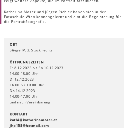
zeigt weitere Aspekte, die im Portrait faszinieren.
Katharina Moser und Jürgen Pichler haben sich in der
Fotoschule Wien kennengelernt und eint die Begeisterung für
die Portraitfotografie.
ORT
Stiege IV, 3. Stock rechts
ÖFFNUNGSZEITEN
Fr 8.12.2023 bis So 10.12.2023
14.00-18.00 Uhr
Di 12.12.2023
16.00 bis 19.00 Uhr
Do 14.12.2023
14.00-17.00 Uhr
und nach Vereinbarung
KONTAKT
kathi
@
katharinamoser
.
at
jhp155
@
hotmail
.
com