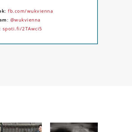
ok
:
fb.com/wukvienna
ram
:
@wukvienna
:
spoti.fi/2TAwci5