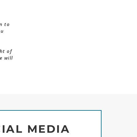
n to
ou
ht of
e will
IAL MEDIA