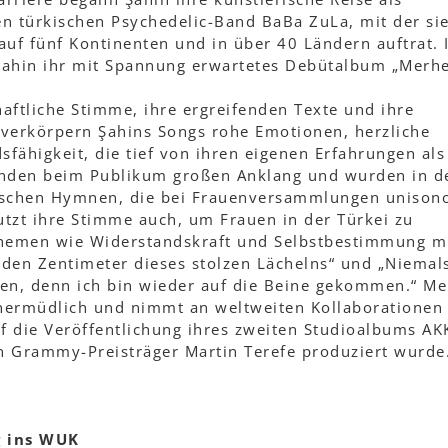
n türkischen Psychedelic-Band BaBa ZuLa, mit der sie
auf fünf Kontinenten und in über 40 Ländern auftrat. 
 Şahin ihr mit Spannung erwartetes Debütalbum „Merh
aftliche Stimme, ihre ergreifenden Texte und ihre
verkörpern Şahins Songs rohe Emotionen, herzliche
sfähigkeit, die tief von ihren eigenen Erfahrungen als
fanden beim Publikum großen Anklang und wurden in d
tischen Hymnen, die bei Frauenversammlungen unison
tzt ihre Stimme auch, um Frauen in der Türkei zu
Themen wie Widerstandskraft und Selbstbestimmung m
eden Zentimeter dieses stolzen Lächelns“ und „Niemal
n, denn ich bin wieder auf die Beine gekommen.“ Me
unermüdlich und nimmt an weltweiten Kollaborationen t
auf die Veröffentlichung ihres zweiten Studioalbums A
 Grammy-Preisträger Martin Terefe produziert wurde
g ins WUK