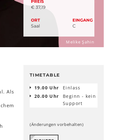
PREIS
€ 37,19
ORT
EINGANG
Saal
C
Melike Şahin
TIMETABLE
19.00 Uhr
Einlass
l. Als
20.00 Uhr
Beginn - kein
Support
ischem
(Änderungen vorbehalten)
ch