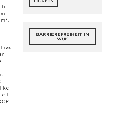
TICKETS
 in
Im
em“.
BARRIEREFREIHEIT IM
WUK
 Frau
er
o
it
s
like
eil.
KKOR
.