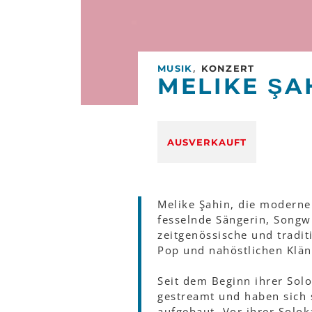
,
MUSIK
KONZERT
MELIKE ŞA
AUSVERKAUFT
Melike Şahin, die moderne 
fesselnde Sängerin, Songw
zeitgenössische und tradi
Pop und nahöstlichen Klä
Seit dem Beginn ihrer Sol
gestreamt und haben sich 
aufgebaut. Vor ihrer Solok