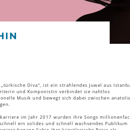
HIN
„türkische Diva“, ist ein strahlendes Juwel aus Istanbu
riterin und Komponistin verbindet sie nahtlos
tionelle Musik und bewegt sich dabei zwischen anatol
ngen.
okarriere im Jahr 2017 wurden ihre Songs millionenfa
schnell ein solides und schnell wachsendes Publikum
arriere begann Şahin ihre künstlerische Reise als