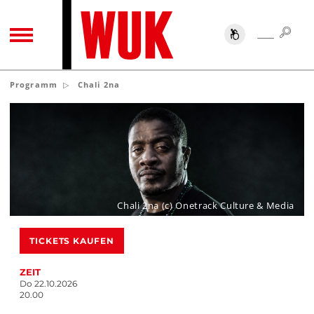
SUC
SUCHE
TOGGLE NAVIGATION
Programm
Chali 2na
Chali 2na (c) Onetrack Culture & Media
TICKETS KAUFEN
ZEIT
Do 22.10.2026
20.00