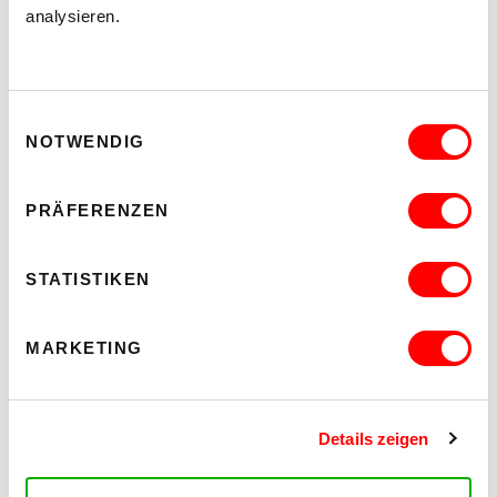
analysieren.
Einwilligungsauswahl
NOTWENDIG
PRÄFERENZEN
PALOMA 004
STATISTIKEN
PLATZKONZERTE 2026
Mi 12.8.2026
20.30
MARKETING
Hof
MEHR LESEN
Details zeigen