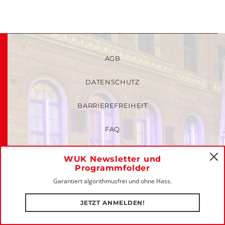
AGB
DATENSCHUTZ
BARRIEREFREIHEIT
FAQ
KINDER- UND JUGENDSCHUTZRICHTLINIEN
WUK Newsletter und
C
Programmfolder
MITGLIEDER-LOGIN
Garantiert algorithmusfrei und ohne Hass.
IMPRESSUM
JETZT ANMELDEN!