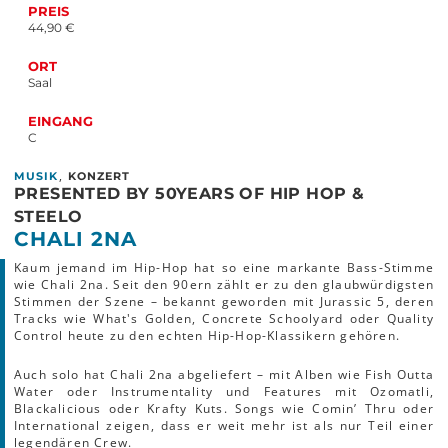
PREIS
44,90 €
ORT
Saal
EINGANG
C
,
MUSIK
KONZERT
PRESENTED BY 50YEARS OF HIP HOP &
STEELO
CHALI 2NA
Kaum jemand im Hip-Hop hat so eine markante Bass-Stimme
wie Chali 2na. Seit den 90ern zählt er zu den glaubwürdigsten
Stimmen der Szene – bekannt geworden mit Jurassic 5, deren
Tracks wie What's Golden, Concrete Schoolyard oder Quality
Control heute zu den echten Hip-Hop-Klassikern gehören.
Auch solo hat Chali 2na abgeliefert – mit Alben wie Fish Outta
Water oder Instrumentality und Features mit Ozomatli,
Blackalicious oder Krafty Kuts. Songs wie Comin’ Thru oder
International zeigen, dass er weit mehr ist als nur Teil einer
legendären Crew.