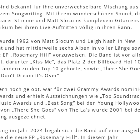
sind bekannt für ihre unverwechselbare Mischung aus
ivem Songwriting. Mit ihrem wunderschönen Sound, de
barer Stimme und Matt Slocums komplexem Gitarrens
likum bei ihren Live-Auftritten völlig in ihren Bann.
 wurde 1992 von Matt Slocum und Leigh Nash in New
t und hat mittlerweile sechs Alben in voller Länge so
te EP „Rosemary Hill“ vorzuweisen. Die Band ist vor al
nt, darunter „Kiss Me“, das Platz 2 der Billboard Hot 1
 Ländern zu den Top 10 gehörte, sowie „There She Goe
Don’t Dream It’s Over“.
ern hoch gelobt, war für zwei Grammy Awards nomini
wards und erhielt Auszeichnungen wie „Top Soundtrac
 Music Awards und „Best Song” bei den Young Hollywo
 von „There She Goes” von The La’s wurde 2001 bei d
ng ausgezeichnet.
ung im Jahr 2024 begab sich die Band auf eine ausge
e die neue EP „Rosemary Hill“. In diesem Jahr