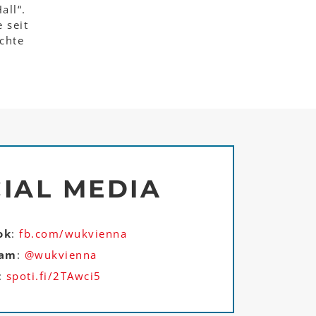
all“.
 seit
chte
IAL MEDIA
ok
:
fb.com/wukvienna
ram
:
@wukvienna
:
spoti.fi/2TAwci5