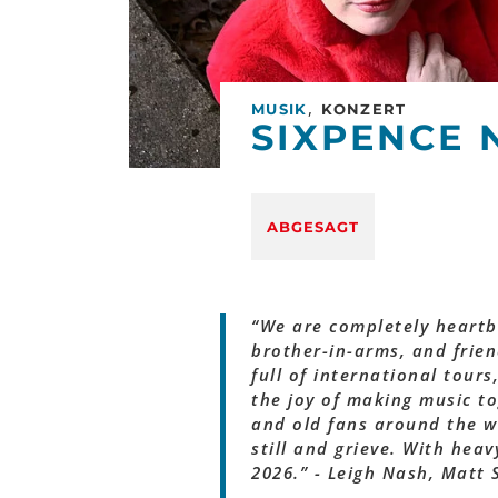
,
MUSIK
KONZERT
SIXPENCE 
ABGESAGT
“We are completely heartb
brother-in-arms, and frien
full of international tour
the joy of making music t
and old fans around the w
still and grieve. With hea
2026.” - Leigh Nash, Matt