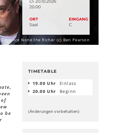
Di 20.10.2026
20.00
ORT
EINGANG
Saal
C
Sixpence None the Richer (c) Ben Pearson
TIMETABLE
19.00 Uhr
Einlass
mate,
20.00 Uhr
Beginn
 been
 of
new
(Änderungen vorbehalten)
to be
r