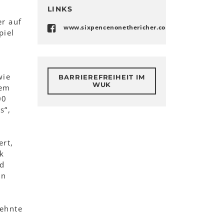
LINKS
r auf
www.sixpencenonethericher.com
piel
wie
BARRIEREFREIHEIT IM
WUK
lem
00
s“,
ert,
k
od
en
dehnte