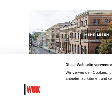
MEHR LESEN
Diese Webseite verwende
ANFAHRT
Wir verwenden Cookies, um
anbieten zu können und die
So kommst du mit den öffentlichen Verkehrsmitteln, zu
dem Auto ins WUK.
WUK Newsletter und Progra