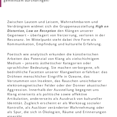
gemeinsam durchdringen?
Zwischen Lautem und Leisem, Wahrnehmbarem und
Verdrängtem widmet sich die Gruppenausstellung
High on
Distortion, Low on Reception
den Klängen unserer
Gegenwart – überlagert von Verzerrung, verloren in der
Resonanz. Im Mittelpunkt steht dabei ihre Form als
Kommunikation, Empfindung und kulturelle Erfahrung.
Poetisch wie analytisch erkunden die künstlerischen
Arbeiten das Potenzial von Klang als vielschichtigem
Medium
– jenseits ästhetischer Kategorien oder
sprachlicher Bedeutung. Sie machen verborgene, oft
bedrohliche Facetten unserer Klangwelten erfahrbar: das
Dröhnen menschlicher Eingriffe in Ozeane, das
Verstummen von Insekten, das Rauschen unsichtbarer
elektromagnetischer Felder oder der Donner akustischer
Aggression. Innerhalb der Ausstellung begegnet uns
Klang einerseits als politische sowie affektive
Artikulation, andererseits als Ausdruck von kultureller
Identität. Zugleich erscheint er als Werkzeug sozialer
Kontrolle, als Auslöser veränderter Wahrnehmung oder
als Spur, die sich in Ökologien, Räume und Erinnerungen
eingräbt.