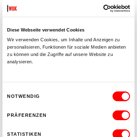
POP-UP-AUSSTELLUNG UND FILMSCREENING
Do 3.9.2026
18.00
kex—kunsthalle exnergasse
Diese Webseite verwendet Cookies
Barrierefrei über Lift B
Wir verwenden Cookies, um Inhalte und Anzeigen zu
MEHR LESEN
personalisieren, Funktionen für soziale Medien anbieten
zu können und die Zugriffe auf unsere Website zu
analysieren.
Einwilligungsauswahl
NOTWENDIG
PRÄFERENZEN
STATISTIKEN