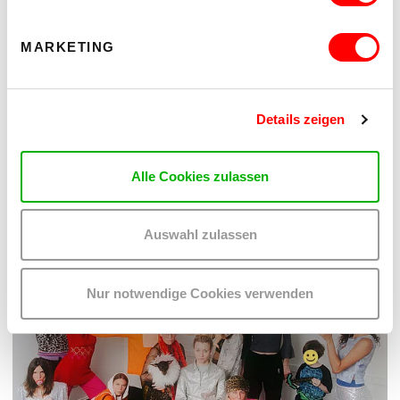
MARKETING
ON CHEWING SHOELACES: ART, MESS AND RADICAL KINSHIP
WAS, WENN MESS – DAS DURCHEINANDER – DIE
METHODE IST?
Details zeigen
Do 17.9.2026 bis Sa 24.10.2026
kex—kunsthalle exnergasse
Barrierefrei über Lift B
Alle Cookies zulassen
MEHR LESEN
Auswahl zulassen
Nur notwendige Cookies verwenden