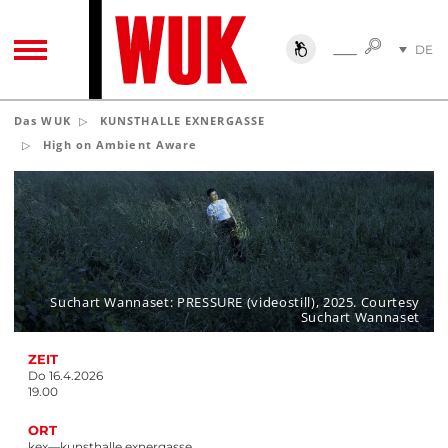
SUCHE
DE
SUCHE
TOGGLE NAVIGATION
EN
Das WUK
KUNSTHALLE EXNERGASSE
High on Ambient Aware
Suchart Wannaset: PRESSURE (videostill), 2025. Courtesy
Suchart Wannaset
ZEIT
Do 16.4.2026
19.00
ORT
kex—kunsthalle exnergasse