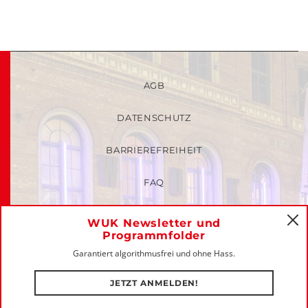
AGB
DATENSCHUTZ
BARRIEREFREIHEIT
FAQ
KINDER- UND JUGENDSCHUTZRICHTLINIEN
WUK Newsletter und
C
Programmfolder
MITGLIEDER-LOGIN
Garantiert algorithmusfrei und ohne Hass.
IMPRESSUM
JETZT ANMELDEN!