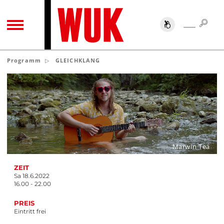
SUC
SUCHE
TOGGLE NAVIGATION
Programm
GLEICHKLANG
Marwin Tea
ZEIT
Sa 18.6.2022
16.00 - 22.00
PREIS
Eintritt frei