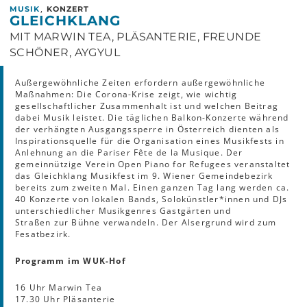
,
MUSIK
KONZERT
GLEICHKLANG
MIT MARWIN TEA, PLÄSANTERIE, FREUNDE
SCHÖNER, AYGYUL
Außergewöhnliche Zeiten erfordern außergewöhnliche
Maßnahmen: Die Corona-Krise zeigt, wie wichtig
gesellschaftlicher Zusammenhalt ist und welchen Beitrag
dabei Musik leistet. Die täglichen Balkon-Konzerte während
der verhängten Ausgangssperre in Österreich dienten als
Inspirationsquelle für die Organisation eines Musikfests in
Anlehnung an die Pariser Fête de la Musique. Der
gemeinnützige Verein Open Piano for Refugees veranstaltet
das Gleichklang Musikfest im 9. Wiener Gemeindebezirk
bereits zum zweiten Mal. Einen ganzen Tag lang werden ca.
40 Konzerte von lokalen Bands, Solokünstler*innen und DJs
unterschiedlicher Musikgenres Gastgärten und
Straßen zur Bühne verwandeln. Der Alsergrund wird zum
Fesatbezirk.
Programm im WUK-Hof
16 Uhr Marwin Tea
17.30 Uhr Pläsanterie