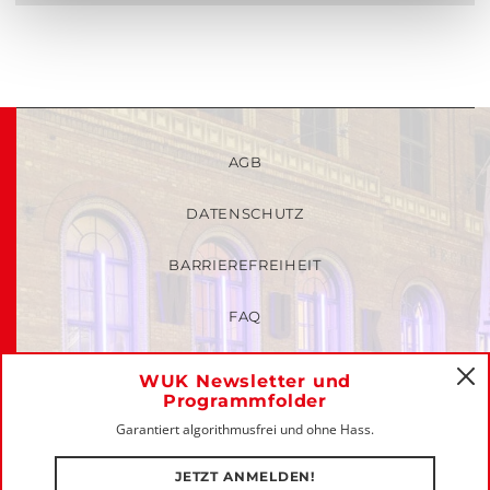
AGB
DATENSCHUTZ
BARRIEREFREIHEIT
FAQ
KINDER- UND JUGENDSCHUTZRICHTLINIEN
WUK Newsletter und
C
Programmfolder
MITGLIEDER-LOGIN
Garantiert algorithmusfrei und ohne Hass.
IMPRESSUM
JETZT ANMELDEN!