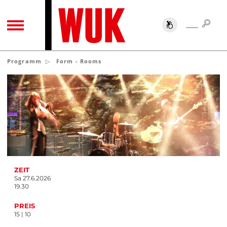
SUC
SUCHE
TOGGLE NAVIGATION
Programm
Form - Rooms
ZEIT
Sa 27.6.2026
19.30
PREIS
15 | 10