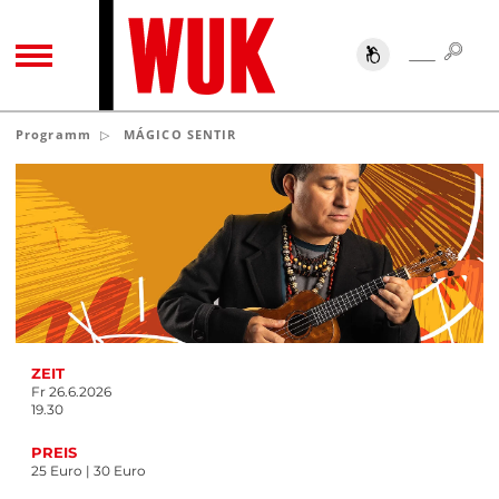
SUC
SUCHE
TOGGLE NAVIGATION
Programm
MÁGICO SENTIR
ZEIT
Fr 26.6.2026
19.30
PREIS
25 Euro | 30 Euro