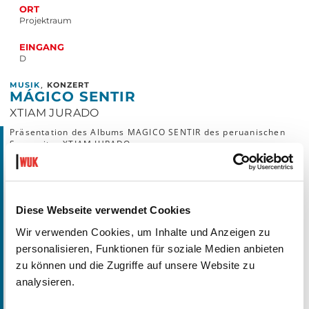
ORT
Projektraum
EINGANG
D
,
MUSIK
KONZERT
MÁGICO SENTIR
XTIAM JURADO
Präsentation des Albums MAGICO SENTIR des peruanischen
Songwriter XTIAM JURADO
MAGICO SENTIR entfaltet sich als eine tiefgreifende
emotionale Reise, die zentrale Themen unserer Zeit
behandelt. Im Mittelpunkt stehen die Erfahrungen von
Migration, das gesellschaftliche Bewusstsein sowie die
Diese Webseite verwendet Cookies
vielschichtigen Dimensionen der Liebe. Durch intime
Geschichten, persönliche Geständnisse und Momente des
Wir verwenden Cookies, um Inhalte und Anzeigen zu
Abschieds setzt sich der Künstler mit Fragen von Identität,
personalisieren, Funktionen für soziale Medien anbieten
Einsamkeit und individueller Transformation auseinander.
Jedes einzelne Stück entwickelt dabei eine eigene narrative
zu können und die Zugriffe auf unsere Website zu
Struktur, in der sich Nostalgie und Hoffnung begegnen und
analysieren.
Schmerz zu Erkenntnis wird. Es handelt sich um ein
introspektives und zugleich gesellschaftlich relevantes