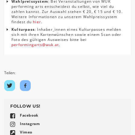
Wahlpreissystem
: Bei Veranstaltungen von WUK
performing arts entscheidest du selbst, wie viel du
zahlen kannst. Zur Auswahl stehen € 20, € 15 und € 10.
Weitere Informationen zu unserem Wahlpreissystem
findest du
hier
.
Kulturpass
: Inhaber_innen eines Kulturpasses melden
sich mit ihren Kartenwünschen sowie einem Scan oder
Foto des gültigen Ausweises bitte bei
performingarts
@
wuk
.
at
.
Teilen:
Auf
Auf
Twitter
Facebook
teilen
teilen
FOLLOW US!
Facebook
Instagram
Vimeo