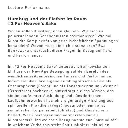
Lecture-Performance
Humbug und der Elefant im Raum
#2 For Heaven's Sake
Woran sollen Künstler_innen glauben? Wie sich zu
polarisierenden Geschehnissen positionieren? Wie soll
Kunst die Komplexität von gesellschaftlichen Spannungen
behandeln? Wovon muss sie sich distanzieren? Ewa
Bańkowska untersucht diese Fragen in Bezug auf Tanz
und Performance.
In „#2 For Heaven's Sake“ untersucht Baṅkowska den
Einfluss der New Age Bewegung auf den Bereich des
westlichen zeitgenössischen Tanzes und Performance.
Indem sie über ihre eigene autobiografische Reise als
Osteuropäerin (Polen) und als Tanzstudentin im „Westen“
(Österreich) nachdenkt, hinterfragt sie das Wissen, das
sie im Laufe ihrer Ausbildung und künstlerischen
Laufbahn erworben hat; eine eigenartige Mischung aus:
spirituellen Praktiken (Yoga), postmodernem Tanz,
somatischer Körperarbeit (Shiatsu) und klassischem
Ballett. Was übertragen und vermarkten wir als
Kunstpraxis? Und welchen Bezug hat sie zur Spiritualität?
In welchem Verhältnis steht Spiritualität zu aktuellen