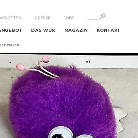
SUCHE
SUCHE
WSLETTER
PRESSE
JOBS
ANGEBOT
DAS WUK
MAGAZIN
KONTAKT
iner waren