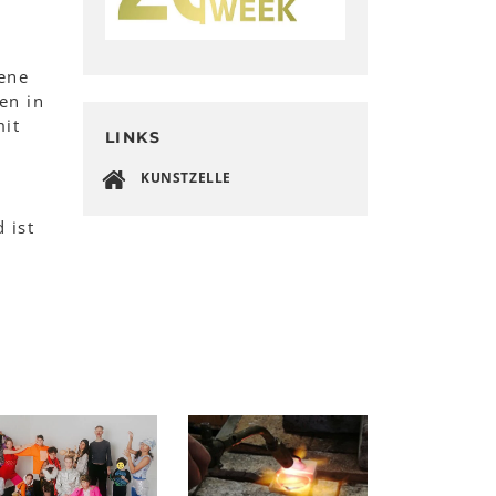
ene
en in
mit
LINKS
KUNSTZELLE
 ist