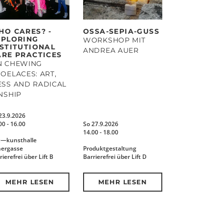
HO CARES? -
OSSA-SEPIA-GUSS
XPLORING
WORKSHOP MIT
NSTITUTIONAL
ANDREA AUER
ARE PRACTICES
N CHEWING
OELACES: ART,
SS AND RADICAL
NSHIP
23.9.2026
00 - 16.00
So 27.9.2026
14.00 - 18.00
x—kunsthalle
nergasse
Produktgestaltung
rierefrei über Lift B
Barrierefrei über Lift D
MEHR LESEN
MEHR LESEN