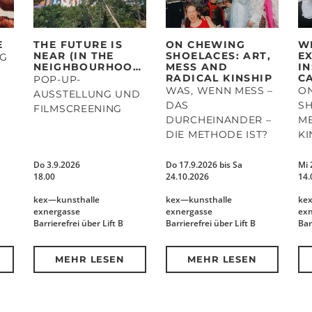
E
THE FUTURE IS
ON CHEWING
W
NEAR (IN THE
SHOELACES: ART,
E
NG
NEIGHBOURHOOD)
MESS AND
I
RADICAL KINSHIP
C
POP-UP-
WAS, WENN MESS –
O
AUSSTELLUNG UND
DAS
SH
FILMSCREENING
DURCHEINANDER –
ME
DIE METHODE IST?
KI
Do 3.9.2026
Do 17.9.2026 bis Sa
Mi 
18.00
24.10.2026
14.
kex—kunsthalle
kex—kunsthalle
ke
exnergasse
exnergasse
ex
Barrierefrei über Lift B
Barrierefrei über Lift B
Bar
MEHR LESEN
MEHR LESEN