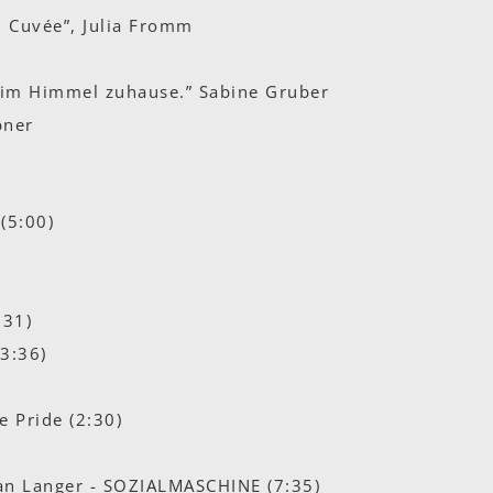
 Cuvée”, Julia Fromm
im Himmel zuhause.” Sabine Gruber
bner
e
(5:00)
:31)
3:36)
)
 Pride (2:30)
an Langer - SOZIALMASCHINE (7:35)