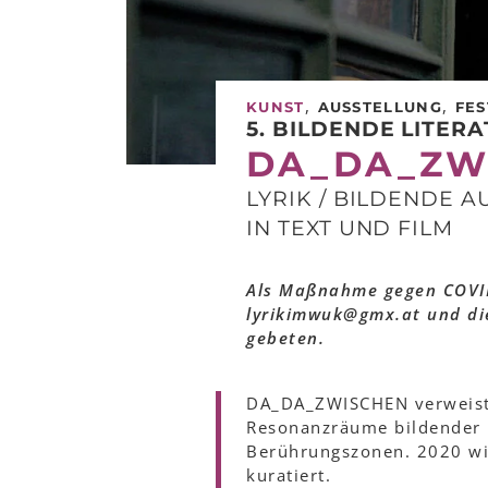
,
,
KUNST
AUSSTELLUNG
FES
5. BILDENDE LITER
DA_DA_ZW
LYRIK / BILDENDE 
IN TEXT UND FILM
Als Maßnahme gegen COVID
lyrikimwuk@gmx.at und d
gebeten.
DA_DA_ZWISCHEN verweist r
Resonanzräume bildender K
Berührungszonen. 2020 wi
kuratiert.