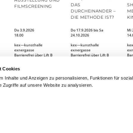
DAS
SH
FILMSCREENING
DURCHEINANDER –
ME
DIE METHODE IST?
KI
Do 3.9.2026
Do 17.9.2026 bis Sa
Mi 
18.00
24.10.2026
14.
kex—kunsthalle
kex—kunsthalle
ke
exnergasse
exnergasse
ex
Barrierefrei über Lift B
Barrierefrei über Lift B
Bar
t Cookies
MEHR LESEN
MEHR LESEN
 Inhalte und Anzeigen zu personalisieren, Funktionen für sozia
 Zugriffe auf unsere Website zu analysieren.
mmfolder
CLOSE
.