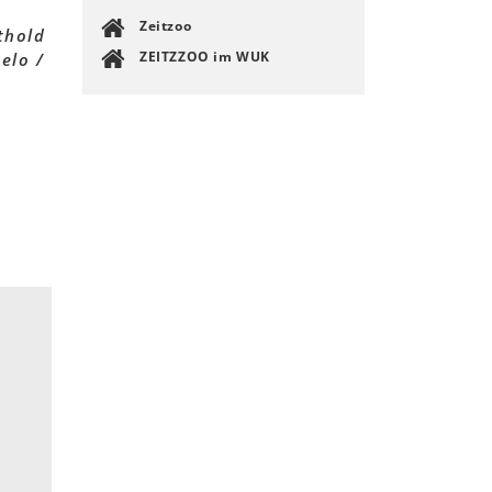
Zeitzoo
thold
ZEITZZOO im WUK
elo /