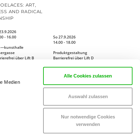
OELACES: ART,
SS AND RADICAL
NSHIP
23.9.2026
00 - 16.00
So 27.9.2026
14.00 - 18.00
x—kunsthalle
nergasse
Produktgestaltung
rierefrei über Lift B
Barrierefrei über Lift D
MEHR LESEN
MEHR LESEN
Alle Cookies zulassen
le Medien
Auswahl zulassen
Nur notwendige Cookies
verwenden