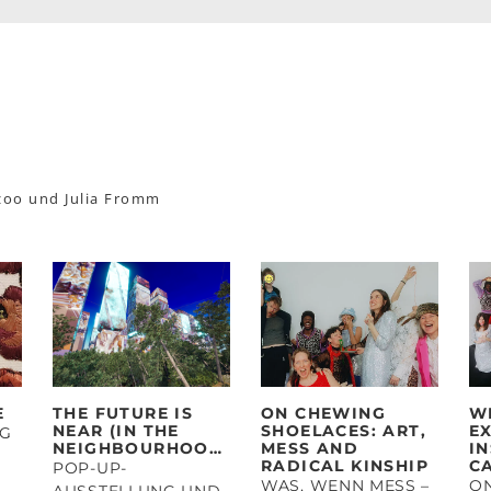
tzoo und Julia Fromm
E
THE FUTURE IS
ON CHEWING
W
NEAR (IN THE
SHOELACES: ART,
E
NG
NEIGHBOURHOOD)
MESS AND
I
RADICAL KINSHIP
C
POP-UP-
WAS, WENN MESS –
O
AUSSTELLUNG UND