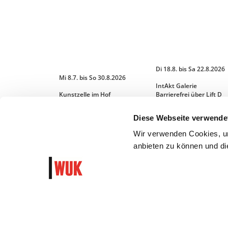
Di 18.8. bis Sa 22.8.2026
Mi 8.7. bis So 30.8.2026
IntAkt Galerie
Kunstzelle im Hof
Barrierefrei über Lift D
Diese Webseite verwende
MEHR LESEN
MEHR LESEN
Wir verwenden Cookies, um
anbieten zu können und die
WUK Newsletter und Progra
Garantiert algorithmusfrei und ohne Hass