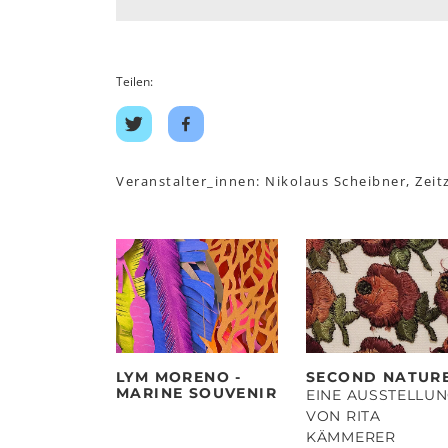
Teilen:
Auf
Auf
Twitter
Facebook
teilen
teilen
Veranstalter_innen: Nikolaus Scheibner, Zei
LYM MORENO -
SECOND NATUR
MARINE SOUVENIR
EINE AUSSTELLU
VON RITA
KÄMMERER