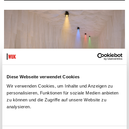
Diese Webseite verwendet Cookies
Wir verwenden Cookies, um Inhalte und Anzeigen zu
personalisieren, Funktionen für soziale Medien anbieten
zu können und die Zugriffe auf unsere Website zu
THOMAS BALLHAUSEN, THOMAS C. DESI, PETER KOGER:
SYNKOPE - KOLLAPSOLOGIE 4
analysieren.
INTERAKTIVE PERFORMANCE FÜR PUBLIKUM
Fr 18., Sa 19., So 20.9.2026, 19:30 Uhr
Projektraum