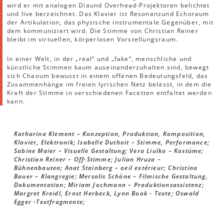
wird er mit analogen Diaund Overhead-Projektoren belichtet
und live berzeichnet. Das Klavier ist Resonanzund Echoraum
der Artikulation, das physische instrumentale Gegenüber, mit
dem kommuniziert wird. Die Stimme von Christian Reiner
bleibt im virtuellen, körperlosen Vorstellungsraum.
In einer Welt, in der „real“ und „fake“, menschliche und
künstliche Stimmen kaum auseinanderzuhalten sind, bewegt
sich Chaoum bewusst in einem offenen Bedeutungsfeld, das
Zusammenhänge im freien lyrischen Netz belässt, in dem die
Kraft der Stimme in verschiedenen Facetten entfaltet werden
kann.
Katharina Klement – Konzeption, Produktion, Komposition,
Klavier, Elektronik; Isabelle Duthoit – Stimme, Performance;
Sabine Maier – Visuelle Gestaltung; Vera Liulko – Kostüme;
Christian Reiner – Off-Stimme; Julian Hruza –
Bühnenbauten; Anat Stainberg – oeil extérieur; Christina
Bauer – Klangregie; Mersolis Schöne – Filmische Gestaltung,
Dokumentation; Miriam Jochmann – Produktionsassistenz;
Margret Kreidl, Ernst Herbeck, Lynn Book - Texte; Oswald
Egger -Textfragmente;