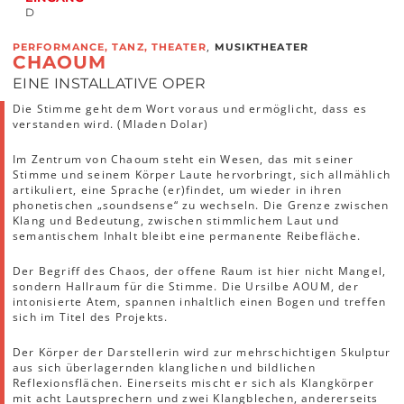
D
,
PERFORMANCE, TANZ, THEATER
MUSIKTHEATER
CHAOUM
EINE INSTALLATIVE OPER
Die Stimme geht dem Wort voraus und ermöglicht, dass es
verstanden wird. (Mladen Dolar)
Im Zentrum von Chaoum steht ein Wesen, das mit seiner
Stimme und seinem Körper Laute hervorbringt, sich allmählich
artikuliert, eine Sprache (er)findet, um wieder in ihren
phonetischen „soundsense“ zu wechseln. Die Grenze zwischen
Klang und Bedeutung, zwischen stimmlichem Laut und
semantischem Inhalt bleibt eine permanente Reibefläche.
Der Begriff des Chaos, der offene Raum ist hier nicht Mangel,
sondern Hallraum für die Stimme. Die Ursilbe AOUM, der
intonisierte Atem, spannen inhaltlich einen Bogen und treffen
sich im Titel des Projekts.
Der Körper der Darstellerin wird zur mehrschichtigen Skulptur
aus sich überlagernden klanglichen und bildlichen
Reflexionsflächen. Einerseits mischt er sich als Klangkörper
mit acht Lautsprechern und zwei Klangblechen, andererseits