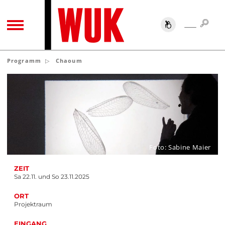
SUC
SUCHE
TOGGLE NAVIGATION
Programm
Chaoum
Foto: Sabine Maier
ZEIT
Sa 22.11. und So 23.11.2025
ORT
Projektraum
EINGANG