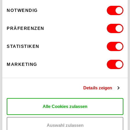
Barrierefrei über Lift D
Einwilligungsauswahl
NOTWENDIG
MEHR LESEN
PRÄFERENZEN
STATISTIKEN
MARKETING
Details zeigen
Alle Cookies zulassen
MARINA POLEUKHINA: DIE SEELE DER DINGE – ILLUMINATED
Auswahl zulassen
BY THE STEADY RADIANCE